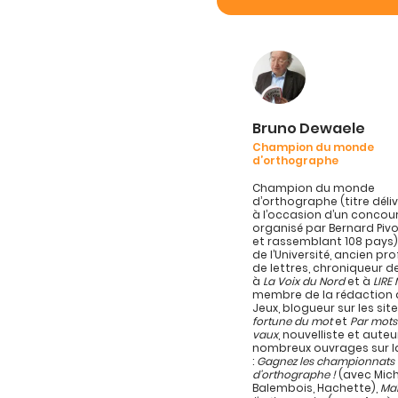
Bruno Dewaele
Champion du monde
d’orthographe
Champion du monde
d’orthographe (titre délivr
à l’occasion d’un concou
organisé par Bernard Pivo
et rassemblant 108 pays)
de l’Université, ancien pr
de lettres, chroniqueur d
à
La Voix du Nord
et à
LIRE
membre de la rédaction d
Jeux, blogueur sur les sit
fortune du mot
et
Par mots
vaux
, nouvelliste et auteu
nombreux ouvrages sur l
:
Gagnez les championnats
d’orthographe !
(avec Mich
Balembois, Hachette),
Maî