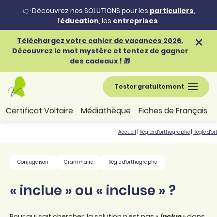
👉 Découvrez nos SOLUTIONS pour les
particuliers
,
l’
éducation
, les
entreprises
.
Téléchargez votre cahier de vacances 2026.
Découvrez le mot mystère et tentez de gagner
des cadeaux ! 🎁
Tester gratuitement
Certificat Voltaire
Médiathèque
Fiches de Français
Accueil
|
Règles d'orthographe
|
Règle d'o
Conjugaison
Grammaire
Règle d'orthographe
« inclue » ou « incluse » ?
Pour qui sait chercher, la solution n’est pas «
inclue
» dans