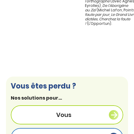
l’orthographe
(avec Agnès
Eyrolles),
De l’Aborigène
au Zizi
(Michel Lafon, Point
faute par jour
,
Le Grand Liv
dictées
,
Cherchez la faute
!
(L’Opportun).
Vous êtes perdu ?
Nos solutions pour...
Vous