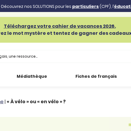
 Découvrez nos SOLUTIONS pour les
particuliers
(CPF), l’
éducat
Téléchargez votre cahier de vacances 2026.
ez le mot mystère et tentez de gagner des cadeaux 
Médiathèque
Fiches de français
he
|
« À vélo » ou « en vélo » ?