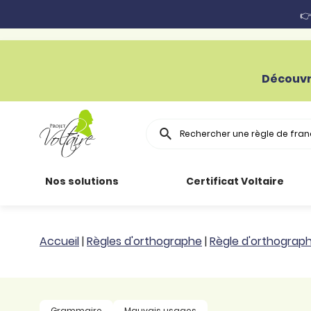
👉
Découvr
Rechercher
Nos solutions
Certificat Voltaire
Particuliers
Toutes nos
Conjugaison
Accueil
|
Règles d'orthographe
|
Règle d'orthograp
ressources
Entreprises
Grammaire
Améliorer son
français
Secteur public
Règle
Grammaire
Mauvais usages