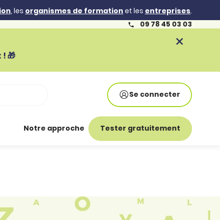
ion
, les
organismes de formation
et les
entreprises
.
09 78 45 03 03
! 🎁
Se connecter
Notre approche
Tester gratuitement