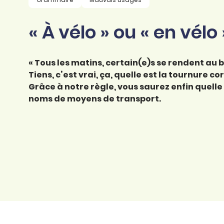
professionnel
d’orthographe
Éducation
« À vélo » ou « en vélo 
Animer une classe
Syntaxe
Organismes de
Aider ses enfants
formation
Toutes nos fiches
« Tous les matins, certain(e)s se rendent au b
Certifier ses compétences
Accompagner ses
Tiens, c’est vrai, ça, quelle est la tournure corr
salariés
Grâce à notre règle, vous saurez enfin quelle 
Évaluer le niveau de ses
salariés
noms de moyens de transport.
Explorer la langue
française
Découvrir nos
ouvrages
Témoignages