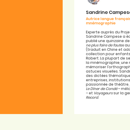
Sandrine Campes
Autrice langue français
mnémographie
Experte auprès du Proje
Sandrine Campese a écr
publié une quinzaine de
ne plus faire de fautes
aux
(traduit en Chine et ad
collection pour enfant
Robert. La plupart de 
la mnémographie, une
mémoriser l’orthograp
astuces visuelles. San
des dictées thématique
entreprises, institutio
passionnée de théâtre, 
Le Dîner de Condé
– mêla
– et
Voyageurs
sur la g
Record
.