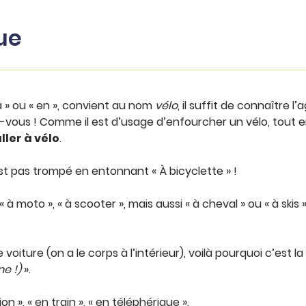
ue
 a » ou « en », convient au nom
vélo
, il suffit de connaître
vous ! Comme il est d’usage d’enfourcher un vélo, tout en g
ller à vélo
.
est pas trompé en entonnant « À bicyclette » !
 à moto », « à scooter », mais aussi « à cheval » ou « à ski
iture (on a le corps à l’intérieur), voilà pourquoi c’est la 
ne !)
».
n », « en train », « en téléphérique ».