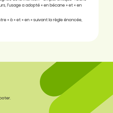
lleurs, l’usage a adopté « en bécane » et « en
re « à » et « en » suivant la règle énoncée,
ooter.