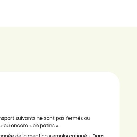
nsport suivants ne sont pas fermés ou
t » ou encore « en patins »…
agnée de la mention « emploi critiqué ». Dans