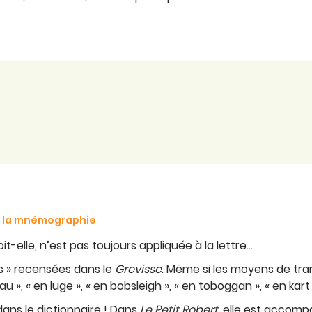
de la mnémographie
it-elle, n’est pas toujours appliquée à la lettre…
ns » recensées dans le
Grevisse
. Même si les moyens de tra
au », « en luge », « en bobsleigh », « en toboggan », « en kar
 dans le dictionnaire ! Dans
Le
Petit Robert
, elle est accomp