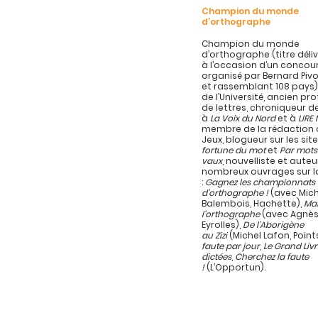
Champion du monde
d’orthographe
Champion du monde
d’orthographe (titre délivr
à l’occasion d’un concou
organisé par Bernard Pivo
et rassemblant 108 pays)
de l’Université, ancien pr
de lettres, chroniqueur d
à
La Voix du Nord
et à
LIRE
membre de la rédaction d
Jeux, blogueur sur les sit
fortune du mot
et
Par mots
vaux
, nouvelliste et auteu
nombreux ouvrages sur l
:
Gagnez les championnats
d’orthographe !
(avec Mich
Balembois, Hachette),
Maî
l’orthographe
(avec Agnès
Eyrolles),
De l’Aborigène
au Zizi
(Michel Lafon, Point
faute par jour
,
Le Grand Liv
dictées
,
Cherchez la faute
!
(L’Opportun).