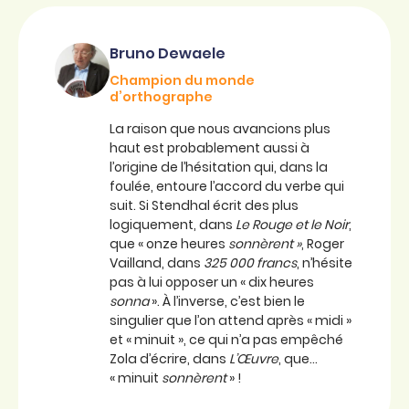
Bruno Dewaele
Champion du monde
d’orthographe
La raison que nous avancions plus
haut est probablement aussi à
l’origine de l’hésitation qui, dans la
foulée, entoure l’accord du verbe qui
suit. Si Stendhal écrit des plus
logiquement, dans
Le Rouge et le Noir
,
que « onze heures
sonnèrent »
, Roger
Vailland, dans
325 000 francs
, n’hésite
pas à lui opposer un « dix heures
sonna
». À l’inverse, c’est bien le
singulier que l’on attend après « midi »
et « minuit », ce qui n’a pas empêché
Zola d’écrire, dans
L’Œuvre
, que…
« minuit
sonnèrent
» !