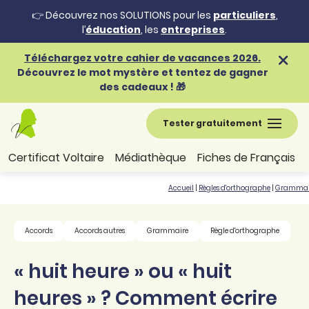
👉 Découvrez nos SOLUTIONS pour les
particuliers
,
l’
éducation
, les
entreprises
.
Téléchargez votre cahier de vacances 2026.
Découvrez le mot mystère et tentez de gagner
des cadeaux ! 🎁
Tester gratuitement
Certificat Voltaire
Médiathèque
Fiches de Français
Accueil
|
Règles d'orthographe
|
Grammai
Accords
Accords autres
Grammaire
Règle d'orthographe
« huit heure » ou « huit
heures » ? Comment écrire