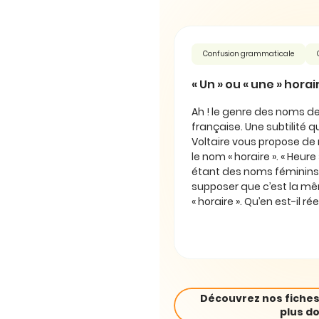
Confusion grammaticale
« Un » ou « une » horai
Ah ! le genre des noms de
française. Une subtilité qu
Voltaire vous propose de r
le nom « horaire ». « Heure 
étant des noms féminins,
supposer que c’est la m
« horaire ». Qu’en est-il r
Découvrez nos fiches
plus do