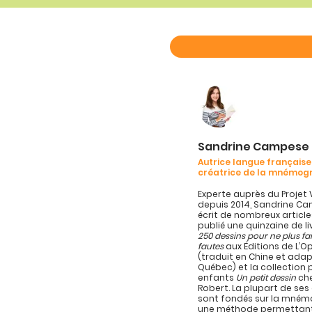
Sandrine Campese
Autrice langue française
créatrice de la mnémog
Experte auprès du Projet 
depuis 2014, Sandrine C
écrit de nombreux article
publié une quinzaine de l
250 dessins pour ne plus fa
fautes
aux Éditions de L’
(traduit en Chine et ada
Québec) et la collection 
enfants
Un petit dessin
che
Robert. La plupart de se
sont fondés sur la mném
une méthode permettan