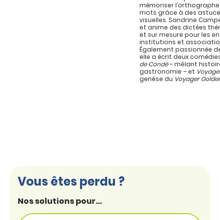
mémoriser l’orthographe
mots grâce à des astuc
visuelles. Sandrine Campe
et anime des dictées th
et sur mesure pour les en
institutions et associatio
Également passionnée de
elle a écrit deux comédie
de Condé
– mêlant histoir
gastronomie – et
Voyage
genèse du
Voyager Golde
Vous êtes perdu ?
Nos solutions pour...