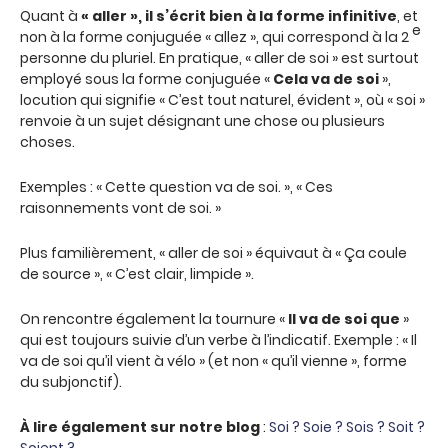
Quant à
« aller », il s’écrit bien à la forme infinitive
, et
e
non à la forme conjuguée « allez », qui correspond à la 2
personne du pluriel. En pratique, « aller de soi » est surtout
employé sous la forme conjuguée «
Cela va de soi
»,
locution qui signifie « C’est tout naturel, évident », où « soi »
renvoie à un sujet désignant une chose ou plusieurs
choses.
Exemples : « Cette question va de soi. », « Ces
raisonnements vont de soi. »
Plus familièrement, « aller de soi » équivaut à « Ça coule
de source », « C’est clair, limpide ».
On rencontre également la tournure «
Il va de soi que
»
qui est toujours suivie d’un verbe à l’indicatif. Exemple : « Il
va de soi qu’il vient à vélo » (et non « qu’il vienne », forme
du subjonctif).
À lire également sur notre blog
:
Soi ? Soie ? Sois ? Soit ?