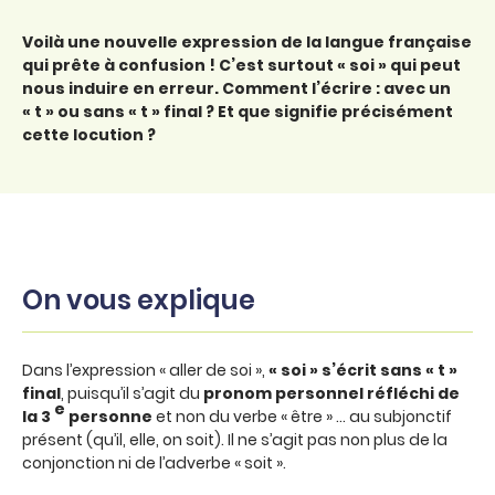
Voilà une nouvelle expression de la langue française
qui prête à confusion ! C’est surtout « soi » qui peut
nous induire en erreur. Comment l’écrire : avec un
« t » ou sans « t » final ? Et que signifie précisément
cette locution ?
On vous explique
Dans l’expression « aller de soi »,
« soi » s’écrit sans « t »
final
, puisqu’il s’agit du
pronom personnel réfléchi de
e
la 3
personne
et non du verbe « être » … au subjonctif
présent (qu’il, elle, on soit). Il ne s’agit pas non plus de la
conjonction ni de l’adverbe « soit ».