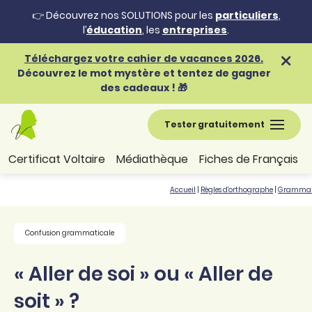
👉 Découvrez nos SOLUTIONS pour les
particuliers
,
l’
éducation
, les
entreprises
.
Téléchargez votre cahier de vacances 2026.
Découvrez le mot mystère et tentez de gagner
des cadeaux ! 🎁
Tester gratuitement
Certificat Voltaire
Médiathèque
Fiches de Français
Accueil
|
Règles d'orthographe
|
Grammai
Confusion grammaticale
« Aller de soi » ou « Aller de
soit » ?