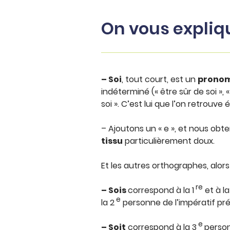
On vous expliq
– Soi
, tout court, est un
pronom
indéterminé (« être sûr de soi », 
soi ». C’est lui que l’on retrouv
– Ajoutons un « e », et nous ob
tissu
particulièrement doux.
Et les autres orthographes, alor
re
– Sois
correspond à la 1
et à la
e
la 2
personne de l’impératif prése
e
– Soit
correspond à la 3
personn