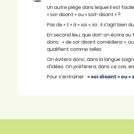
Un autre piège dans lequel il est facil
« soi-disant » ou « soit-disant » ?
Pas de « t » à « soi », ici : il s’agit bien
En second lieu, que doit-on écrire au f
donc : « de soi-disant comédiens », o
qualifient comme telles.
On évitera donc, dans la langue soigné
d’idées. On préférera, dans ce cas, em
Pour s’entraîner :
« soi disant » ou « 