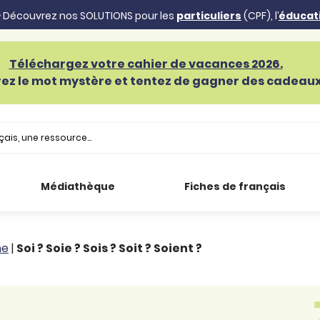
 Découvrez nos SOLUTIONS pour les
particuliers
(CPF), l’
éducat
Téléchargez votre cahier de vacances 2026.
ez le mot mystère et tentez de gagner des cadeaux 
Médiathèque
Fiches de français
he
|
Soi ? Soie ? Sois ? Soit ? Soient ?