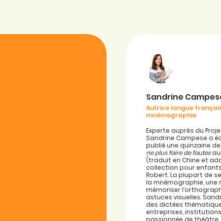
Sandrine Campes
Autrice langue français
mnémographie
Experte auprès du Proje
Sandrine Campese a écr
publié une quinzaine de
ne plus faire de fautes
aux
(traduit en Chine et ad
collection pour enfant
Robert. La plupart de 
la mnémographie, une
mémoriser l’orthograp
astuces visuelles. San
des dictées thématique
entreprises, institutio
passionnée de théâtre, 