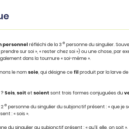
ue
e
 personnel
réfléchi de la 3
personne du singulier. Souven
« prendre sur soi », « rester chez soi ») ou une chose, par exe
e également dans la tournure « soi-même ».
tenons le nom
soie
, qui désigne ce
fil
produit par la larve de
s ?
Sois
,
soit
et
soient
sont trois formes conjuguées du
v
e
 2
personne du singulier du subjonctif présent : « que je soi
nt : « sois ».
e du singulier au subjonctif présent : « qu’il, elle, on soit ».