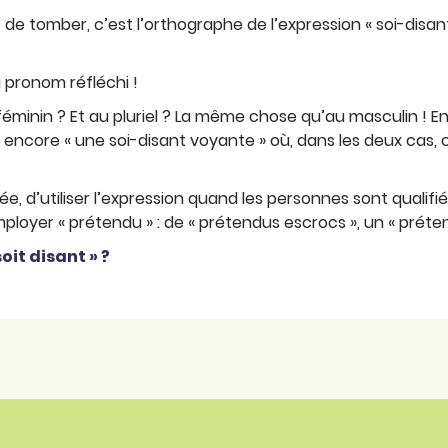
e de tomber, c’est l’orthographe de l’expression « soi-disant
 du pronom réfléchi !
éminin ? Et au pluriel ? La même chose qu’au masculin ! En e
u encore « une soi-disant voyante » où, dans les deux cas,
e, d’utiliser l’expression quand les personnes sont qualifi
ployer « prétendu » : de « prétendus escrocs », un « prétend
soit disant » ?