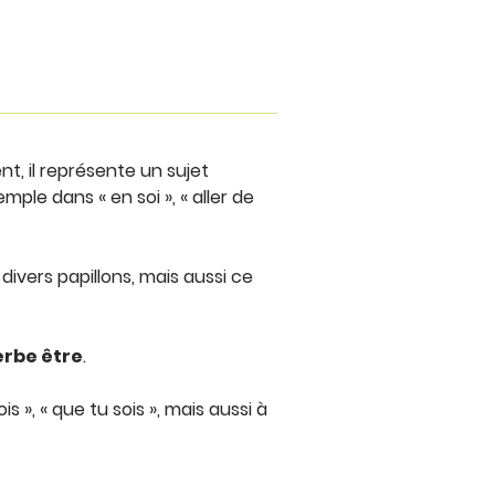
t, il représente un sujet
mple dans « en soi », « aller de
 divers papillons, mais aussi ce
erbe être
.
s », « que tu sois », mais aussi à