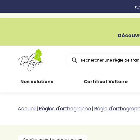
👉
Découvr
Rechercher
Nos solutions
Certificat Voltaire
Particuliers
Toutes nos
Conjugaison
Accueil
|
Règles d'orthographe
|
Règle d'orthograp
ressources
Entreprises
Grammaire
Améliorer son
français
Secteur public
Règle
Confusion entre mots voisins