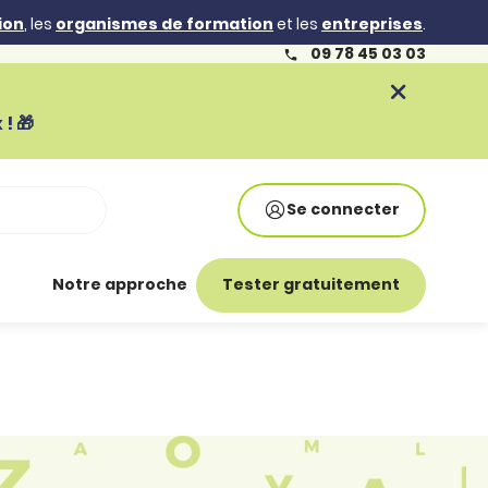
ion
, les
organismes de formation
et les
entreprises
.
09 78 45 03 03
! 🎁
Se connecter
Notre approche
Tester gratuitement