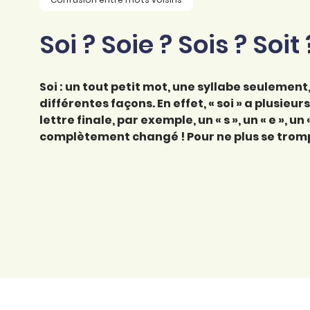
professionnel
d’orthographe
Éducation
Soi ? Soie ? Sois ? Soit
Animer une classe
Syntaxe
Organismes de
Aider ses enfants
formation
Toutes nos fiches
Soi : un tout petit mot, une syllabe seulement,
Certifier ses compétences
Accompagner ses
différentes façons. En effet, « soi » a plusie
salariés
lettre finale, par exemple, un « s », un « e », un 
Évaluer le niveau de ses
salariés
complètement changé ! Pour ne plus se tromper
Explorer la langue
française
Découvrir nos
ouvrages
Témoignages