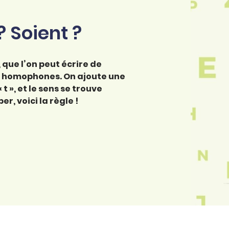
 ? Soient ?
 que l’on peut écrire de
urs homophones. On ajoute une
« t », et le sens se trouve
, voici la règle !