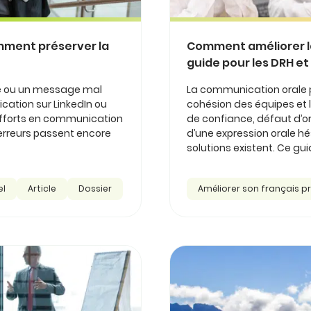
mment préserver la
Comment améliorer la
guide pour les DRH e
se ou un message mal
La communication orale p
cation sur LinkedIn ou
cohésion des équipes et 
’efforts en communication
de confiance, défaut d’o
 erreurs passent encore
d’une expression orale hé
solutions existent. Ce guid
el
Article
Dossier
Améliorer son français p