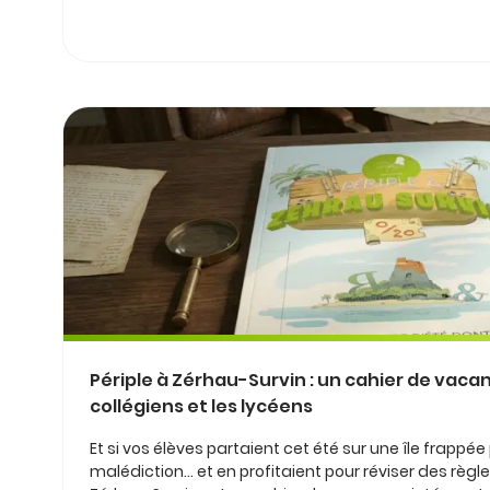
Périple à Zérhau-Survin : un cahier de vacan
collégiens et les lycéens
Et si vos élèves partaient cet été sur une île frappé
malédiction… et en profitaient pour réviser des règle