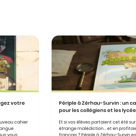
rgez votre
Périple à Zérhau-Survin : un c
pour les collégiens et les lycé
ouveau cahier
Et si vos élèves partaient cet été su
 langue
étrange malédiction… et en profitaie
nous vous
français ? Périple à Zérhau-Survin 