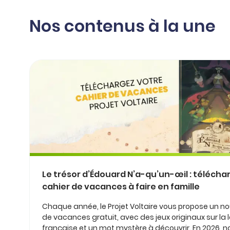
professionnel
d’orthographe
Éducation
Nos contenus à la une
Animer une classe
Syntaxe
Organismes de
Aider ses enfants
formation
Toutes nos fiches
Certifier ses compétences
Accompagner ses
salariés
Évaluer le niveau de ses
salariés
Explorer la langue
française
Découvrir nos
ouvrages
Le trésor d’Édouard N’a-qu’un-œil : télécha
Témoignages
cahier de vacances à faire en famille
Chaque année, le Projet Voltaire vous propose un n
de vacances gratuit, avec des jeux originaux sur la
française et un mot mystère à découvrir. En 2026, 