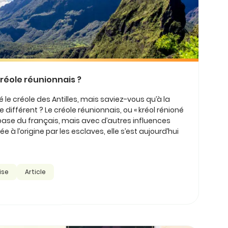
réole réunionnais ?
le créole des Antilles, mais saviez-vous qu’à la
e différent ? Le créole réunionnais, ou « kréol rénioné
la base du français, mais avec d’autres influences
e à l’origine par les esclaves, elle s’est aujourd’hui
ise
Article