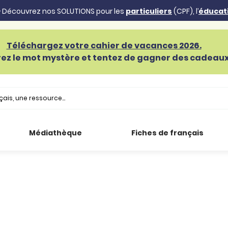
 Découvrez nos SOLUTIONS pour les
particuliers
(CPF), l’
éducat
Téléchargez votre cahier de vacances 2026.
ez le mot mystère et tentez de gagner des cadeaux 
Médiathèque
Fiches de français