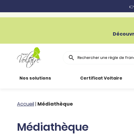
👉
Découvr
Rechercher
Nos solutions
Certificat Voltaire
Particuliers
Toutes nos
Conjugaison
Accueil
|
Médiathèque
ressources
Entreprises
Grammaire
Médiathèque
Améliorer son
français
Secteur public
Règle