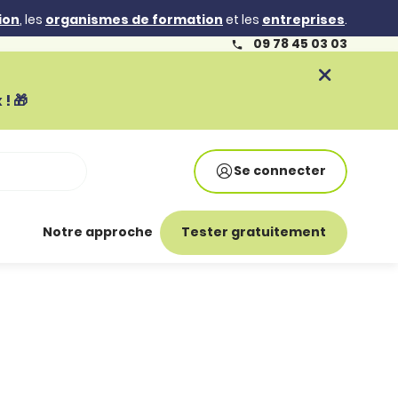
ion
, les
organismes de formation
et les
entreprises
.
09 78 45 03 03
! 🎁
Se connecter
Notre approche
Tester gratuitement