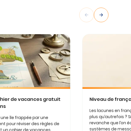
ahier de vacances gratuit
Niveau de françai
ens
Les lacunes en franç
plus qu’autrefois ? Si
r une île frappée par une
revanche que l’on éc
nt pour réviser des règles de
systèmes de message
est un cahier de vacances