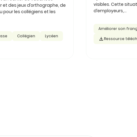
visibles. Cette sit
r et des jeux d’orthographe, de
d’employeurs,...
pour les collégiens et les
Améliorer son fran
asse
Collégien
Lycéen
Ressource téléc