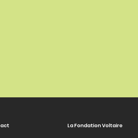
act
La Fondation Voltaire