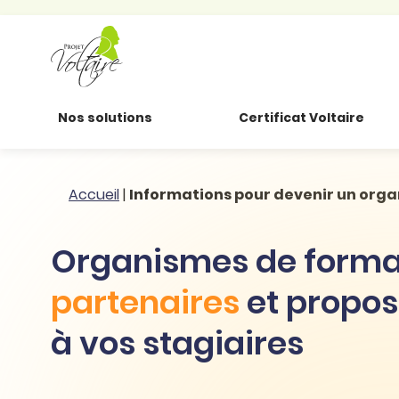
Nos solutions
Certificat Voltaire
Particuliers
Toutes nos
Conjugaison
Accueil
|
Informations pour devenir un org
ressources
Entreprises
Grammaire
Organismes de forma
Améliorer son
français
Secteur public
Règle
professionnel
partenaires
et propose
d’orthographe
Éducation
Animer une classe
à vos stagiaires
Syntaxe
Organismes de
Aider ses enfants
formation
Toutes nos fiches