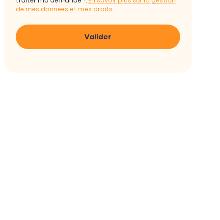
traiter ma demande *.
En savoir plus sur la gestion
de mes données et mes droits
.