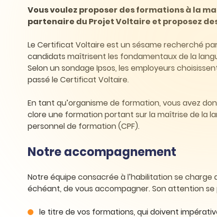
Certifier ses compétences
Accompagner ses
Vous voulez proposer des formations à la maît
salariés
partenaire du Projet Voltaire et proposez des
Évaluer le niveau de ses
salariés
Explorer la langue
Le Certificat Voltaire est un sésame recherché par
française
candidats maîtrisent les fondamentaux de la langu
Selon un sondage Ipsos, les employeurs choisissent 
Découvrir nos
passé le Certificat Voltaire.
ouvrages
En tant qu’organisme de formation, vous avez donc 
Témoignages
clore une formation portant sur la maîtrise de la
personnel de formation (CPF).
Notre accompagnement
Notre équipe consacrée à l’habilitation se charge 
échéant, de vous accompagner. Son attention se p
le titre de vos formations, qui doivent impérati