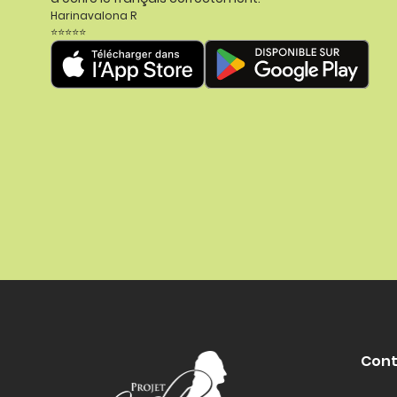
Harinavalona R
⭐⭐⭐⭐⭐
Cont