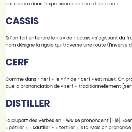
est sonore dans l’expression « de bric et de broc ».
CASSIS
Si l’on fait entendre le « s » de « cassis » s’agissant du 
nom désigne la rigole qui traverse une route (l’inverse du
CERF
Comme dans « nerf », le « f » de « cerf » est muet. On 
que la prononciation de « serf », traditionnellement [serf
DISTILLER
La plupart des verbes en –
iller
se prononcent [i-ié]. Exemples
« pétiller », « sautiller », « tortiller », etc. Mais on prononce [i