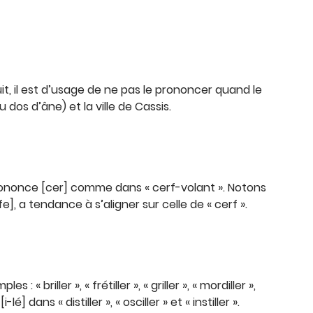
fruit, il est d’usage de ne pas le prononcer quand le
 dos d’âne) et la ville de Cassis.
prononce [cer] comme dans « cerf-volant ». Notons
e], a tendance à s’aligner sur celle de « cerf ».
 : « briller », « frétiller », « griller », « mordiller »,
-lé] dans « distiller », « osciller » et « instiller ».