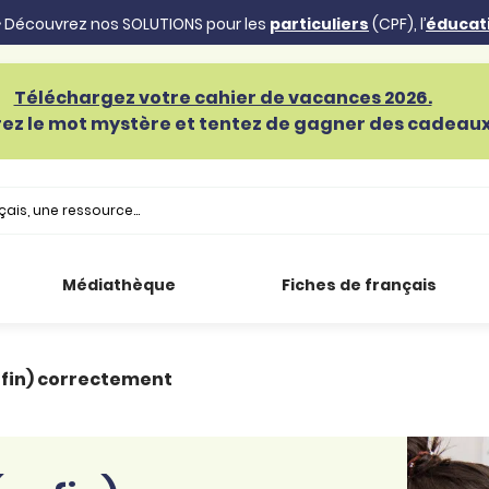
 Découvrez nos SOLUTIONS pour les
particuliers
(CPF), l’
éducat
Téléchargez votre cahier de vacances 2026.
ez le mot mystère et tentez de gagner des cadeaux 
Médiathèque
Fiches de français
nfin) correctement