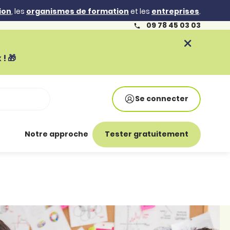
ion
, les
organismes de formation
et les
entreprises
.
09 78 45 03 03
! 🎁
Se connecter
Notre approche
Tester gratuitement