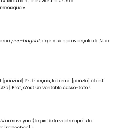
. Mais alors, d’où vient le « n » de
amnésique ».
nonce
pan-bagnat
, expression provençale de Nice
t [peuzeul]. En français, la forme [peuzle] étant
lze]. Bref, c’est un véritable casse-tête !
chi
en savoyard) le pis de la vache après la
er [roblochon] !