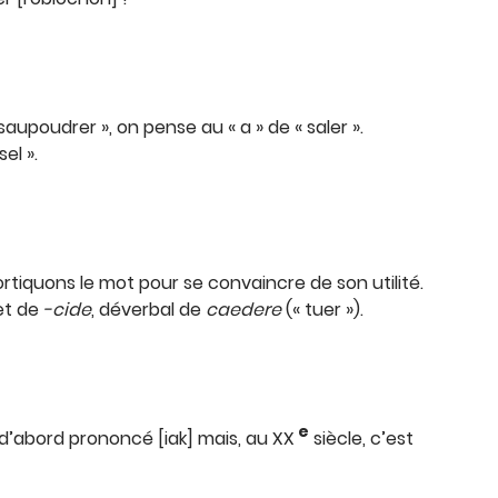
aupoudrer », on pense au « a » de « saler ».
el ».
cortiquons le mot pour se convaincre de son utilité.
et de
-cide
, déverbal de
caedere
(« tuer »).
e
 d’abord prononcé [iak] mais, au XX
siècle, c’est