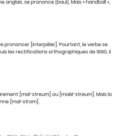
me anglais, se prononce [baul]. Mais « handball »,
e de prononcer [interpéler]. Pourtant, le verbe se
is les rectifications orthographiques de 1990, il
irement [mal-streum] ou [maèl-streum]. Mais la
onne [mal-strom].