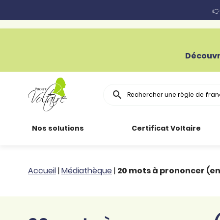
👉
Découvr
Rechercher
Nos solutions
Certificat Voltaire
Particuliers
Toutes nos
Conjugaison
Accueil
|
Médiathèque
|
20 mots à prononcer (e
ressources
Entreprises
Grammaire
Améliorer son
français
Secteur public
Règle