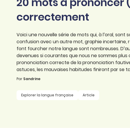
20 mots à prononcer (
professionnel
d’orthographe
Éducation
correctement
Animer une classe
Syntaxe
Organismes de
Aider ses enfants
formation
Toutes nos fiches
Voici une nouvelle série de mots qui, à l’oral, so
Certifier ses compétences
Accompagner ses
confusion avec un autre mot, graphie incertaine, règ
salariés
font fourcher notre langue sont nombreuses. D’au
Évaluer le niveau de ses
devenues si courantes que nous ne sommes plus c
salariés
Explorer la langue
prononciation correcte de la prononciation fauti
française
astuces, les mauvaises habitudes finiront par se tai
Par
Sandrine
Découvrir nos
ouvrages
Explorer la langue française
Article
Témoignages