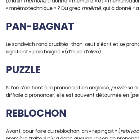
Le latin
memoria
a donné « mémoire » et « mémorisation »
« mnémotechnique » ? Du grec
mnêmê
, qui a donné « 
PAN-BAGNAT
Le sandwich rond crudités-thon-œuf s’écrit et se pro
signifiant « pain baigné » (d’huile d’olive).
PUZZLE
Si l’on s’en tient à la prononciation anglaise,
puzzle
se di
difficile à prononcer, elle est souvent détournée en [peu
REBLOCHON
Avant, pour faire du reblochon, on « repinçait » (
reblyo
première traite. Il n’y a donc aucune raison de prononc