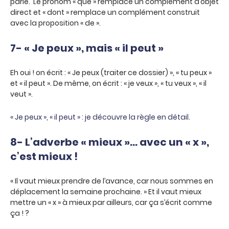
parlé. Le pronom « que » remplace un complément d’objet
direct et « dont » remplace un complément construit
avec la proposition « de ».
7- « Je peux », mais « il peut »
Eh oui ! on écrit : « Je peux (traiter ce dossier) », « tu peux »
et « il peut ». De même, on écrit : « je veux », « tu veux », « il
veut ».
« Je peux », « il peut » : je découvre la règle en détail.
8- L’adverbe « mieux »… avec un « x »,
c’est mieux !
« Il vaut mieux prendre de l’avance, car nous sommes en
déplacement la semaine prochaine. » Et il vaut mieux
mettre un « x » à mieux par ailleurs, car ça s’écrit comme
ça ! ?