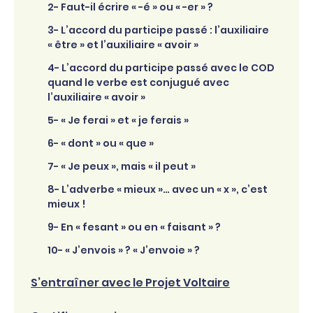
2- Faut-il écrire « -é » ou « -er » ?
3- L’accord du participe passé : l’auxiliaire
« être » et l’auxiliaire « avoir »
4- L’accord du participe passé avec le COD
quand le verbe est conjugué avec
l’auxiliaire « avoir »
5- « Je ferai » et « je ferais »
6- « dont » ou « que »
7- « Je peux », mais « il peut »
8- L’adverbe « mieux »… avec un « x », c’est
mieux !
9- En « fesant » ou en « faisant » ?
10- « J’envois » ? « J’envoie » ?
S’entraîner avec le Projet Voltaire