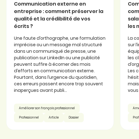
Communication externe en
Com
entreprise : comment préserver la
com
qualité et la crédibilité de vos
sala
écrits ?
les
Une faute d’orthographe, une formulation
La c
imprécise ou un message mal structuré
sur l
dans un communiqué de presse, une
équi
publication sur LinkedIn ou une publicité
les c
peuvent suffire à écorner des mois
d’or
d’efforts en communication externe.
Les 
Pourtant, dans l’urgence du quotidien,
hésit
ces erreurs passent encore trop souvent
mais 
inaperçues avant publi...
vous 
Améliorer son français professionnel
Amél
Professionnel
Article
Dossier
Prof