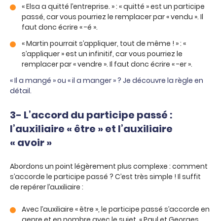
« Elsa a quitté l’entreprise. » : « quitté » est un participe
passé, car vous pourriez le remplacer par « vendu ». Il
faut donc écrire « -é ».
« Martin pourrait s’appliquer, tout de même ! » : «
s’appliquer » est un infinitif, car vous pourriez le
remplacer par « vendre ». Il faut donc écrire « -er ».
« Il a mangé » ou « il a manger » ? Je découvre la règle en
détail.
3- L’accord du participe passé :
l’auxiliaire « être » et l’auxiliaire
« avoir »
Abordons un point légèrement plus complexe : comment
s’accorde le participe passé ? C’est très simple ! Il suffit
de repérer l’auxiliaire :
Avec l’auxiliaire « être », le participe passé s’accorde en
genre et en nombre avec le sujet. « Paul et Georges