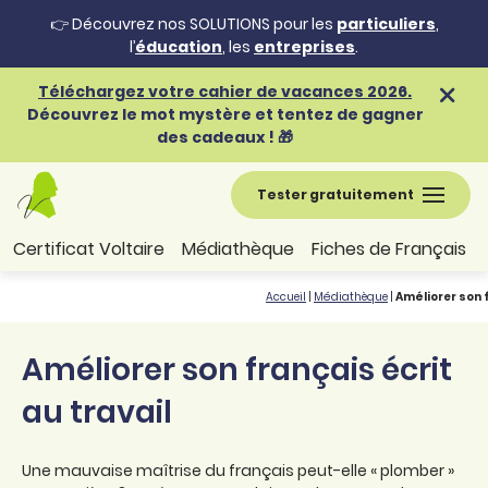
👉 Découvrez nos SOLUTIONS pour les
particuliers
,
l’
éducation
, les
entreprises
.
Téléchargez votre cahier de vacances 2026.
Découvrez le mot mystère et tentez de gagner
des cadeaux ! 🎁
Tester gratuitement
Certificat Voltaire
Médiathèque
Fiches de Français
Accueil
|
Médiathèque
|
Améliorer son f
Améliorer son français écrit
au travail
Une mauvaise maîtrise du français peut-elle « plomber »