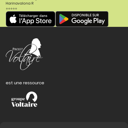
Harinavalona R
⭐⭐⭐⭐⭐
est une ressource