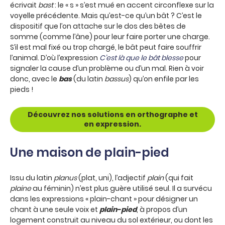
écrivait
bast
: le « s » s’est mué en accent circonflexe sur la
voyelle précédente. Mais qu’est-ce qu’un bât ? C’est le
dispositif que l’on attache sur le dos des bêtes de
somme (comme l’âne) pour leur faire porter une charge.
S’il est mal fixé ou trop chargé, le bât peut faire souffrir
l’animal. D’où l’expression
C’est là que le bât blesse
pour
signaler la cause d’un problème ou d’un mal. Rien à voir
donc, avec le
bas
(du latin
bassus
) qu’on enfile par les
pieds !
Découvrez nos solutions en orthographe et
en expression.
Une maison de plain-pied
Issu du latin
planus
(plat, uni), l’adjectif
plain
(qui fait
plaine
au féminin) n’est plus guère utilisé seul. Il a survécu
dans les expressions « plain-chant » pour désigner un
chant à une seule voix et
plain-pied
, à propos d’un
logement construit au niveau du sol extérieur, ou dont les