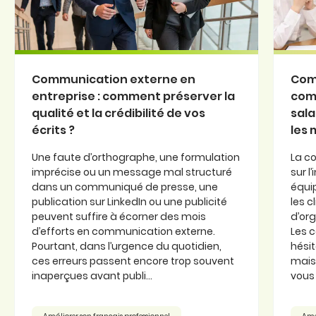
Communication externe en
Com
entreprise : comment préserver la
com
qualité et la crédibilité de vos
sala
écrits ?
les
Une faute d’orthographe, une formulation
La c
imprécise ou un message mal structuré
sur l
dans un communiqué de presse, une
équi
publication sur LinkedIn ou une publicité
les c
peuvent suffire à écorner des mois
d’or
d’efforts en communication externe.
Les 
Pourtant, dans l’urgence du quotidien,
hésit
ces erreurs passent encore trop souvent
mais 
inaperçues avant publi...
vous 