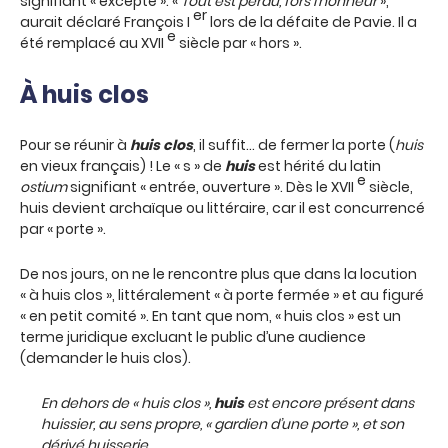
signifiant « excepté ». «
Tout est perdu, fors l’honneur
»,
er
aurait déclaré François I
lors de la défaite de Pavie. Il a
e
été remplacé au XVII
siècle par « hors ».
À
huis clos
Pour se réunir à
huis clos
, il suffit… de fermer la porte (
huis
en vieux français) ! Le « s » de
huis
est hérité du latin
e
ostium
signifiant « entrée, ouverture ». Dès le XVII
siècle,
huis devient archaïque ou littéraire, car il est concurrencé
par « porte ».
De nos jours, on ne le rencontre plus que dans la locution
« à huis clos », littéralement « à porte fermée » et au figuré
« en petit comité ». En tant que nom, « huis clos » est un
terme juridique excluant le public d’une audience
(demander le huis clos).
En dehors de « huis clos »,
huis
est encore présent dans
huissier
, au sens propre, « gardien d’une porte », et son
dérivé
huisserie
.