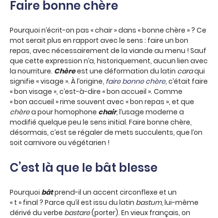
Faire bonne chère
Pourquoi n’écrit-on pas « chair » dans « bonne chère » ? Ce
mot serait plus en rapport avec le sens : faire un bon
repas, avec nécessairement de la viande au menu ! Sauf
que cette expression n’a, historiquement, aucun lien avec
la nourriture.
Chère
est une déformation du latin
cara
qui
signifie « visage ». À l’origine,
faire bonne chère
, c’était faire
« bon visage », c’est-à-dire « bon accueil ». Comme
« bon accueil » rime souvent avec « bon repas », et que
chère
a pour homophone
chair
, l’usage moderne a
modifié quelque peu le sens initial. Faire bonne chère,
désormais, c’est se régaler de mets succulents, que l’on
soit carnivore ou végétarien !
C’est là que le bât blesse
Pourquoi
bât
prend-il un accent circonflexe et un
« t » final ? Parce qu’il est issu du latin
bastum
, lui-même
dérivé du verbe
bastare
(porter). En vieux français, on