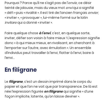
Pourquoi ? Parce qu’il ne s’agit pas de l’
envie
, ce désir
teinté de jalousie, mais du vieux mot
envi
qui a signifié
« défi » puis « rivalité ». Il est tiré de l’ancien français
envier
,
« inviter », « provoquer », lui-même formé sur le latin
invitare
qui a donné « inviter ».
Faire quelque chose
à l’envi
, c’est, en quelque sorte,
inviter, défier son voisin à faire mieux ! L’expression signifie
donc « à qui mieux mieux, en rivalisant, en cherchant à
l’emporter sur l’autre, avec émulation ». Un ensemble
d’individus peut travailler à l’envi, flatter à l’envi, boire à
l’envi…
En filigrane
Le
filigrane
, c’est un dessin imprimé dans le corps du
papier et que l’on ne voit que par transparence. De là est
née l’expression figurée
en filigrane
qui signifie « d’une
façon implicite, latente, qu’on laisse deviner ».