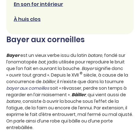
En son for intérieur
À huis clos
Bayer aux corneilles
Bayer
est un vieux verbe issu du latin
batare
, fondé sur
l’onomatopée
bat
, jadis utilisée pour reproduire le bruit
que l’on fait en ouvrant la bouche.
Bayer
signifie donc
e
« ouvrir tout grand ». Depuis le XVII
siècle, à cause de la
concurrence de
bâiller
, il n’existe que dans la tournure
bayer aux corneilles
soit « rêvasser, perdre son temps à
regarder en l’air niaisement ».
Bâiller
, qui vient aussi de
batare
, consiste à ouvrir la bouche sous l’effet de la
fatigue, de la faim ou encore de l’ennui. Par extension, il
exprime le fait d’être entrouvert, mal fermé ou mal ajusté.
On parle ainsi d’une robe qui bâille ou d’une porte
entrebâillée.