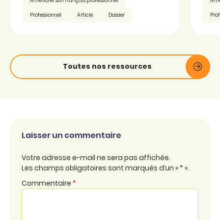
Améliorer son français professionnel
Amél
Professionnel
Article
Dossier
Prof
Toutes nos ressources
Laisser un commentaire
Votre adresse e-mail ne sera pas affichée.
Les champs obligatoires sont marqués d’un « * ».
Commentaire
*