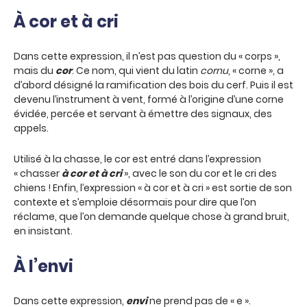
À cor et à cri
Dans cette expression, il n’est pas question du « corps »,
mais du
cor
. Ce nom, qui vient du latin
cornu
, « corne », a
d’abord désigné la ramification des bois du cerf. Puis il est
devenu l’instrument à vent, formé à l’origine d’une corne
évidée, percée et servant à émettre des signaux, des
appels.
Utilisé à la chasse, le cor est entré dans l’expression
« chasser
à cor et à cri
», avec le son du cor et le cri des
chiens ! Enfin, l’expression « à cor et à cri » est sortie de son
contexte et s’emploie désormais pour dire que l’on
réclame, que l’on demande quelque chose à grand bruit,
en insistant.
À l’envi
Dans cette expression,
envi
ne prend pas de « e ».