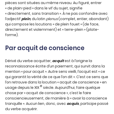
pièces sont situées au même niveau. Au figuré, entrer
« de plain-pied » dans le vif du sujet, signifie
« directement, sans transition ». À ne pas confondre avec
l’adjectif
plein
, du latin
plenus
(complet, entier, abondant)
qui compose les locutions « de plein fouet » (de face,
directement et violemment) et « terre-plein » (plate-
forme).
Par acquit de conscience
Dérivé du verbe acquitter,
acquit
est à l’origine la
reconnaissance écrite d’un paiement, qui survit dans la
mention « pour acquit ». Autre sens vieilli, l’acquit est « ce
qui garantit la vérité de ce que l’on dit ». C’est ce sens que
l’on retrouve dans la locution « acquit de conscience » en
e
usage depuis le XIX
siècle. Aujourd’hui, faire quelque
chose par « acquit de conscience », c’est le faire
consciencieusement, de manière à « avoir la conscience
tranquille ». Aucun lien, donc, avec
acquis
, participe passé
du verbe acquérir.