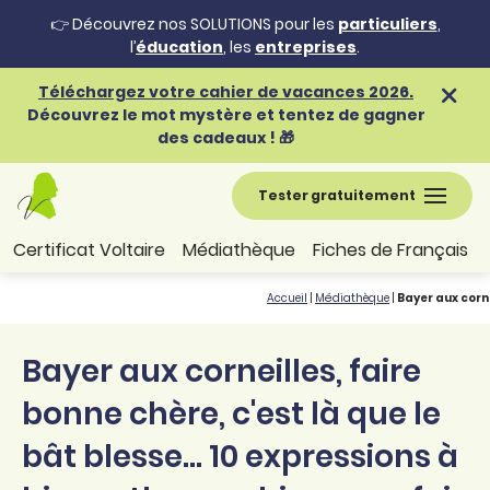
👉 Découvrez nos SOLUTIONS pour les
particuliers
,
l’
éducation
, les
entreprises
.
Téléchargez votre cahier de vacances 2026.
Découvrez le mot mystère et tentez de gagner
des cadeaux ! 🎁
Tester gratuitement
Certificat Voltaire
Médiathèque
Fiches de Français
Accueil
|
Médiathèque
|
Bayer aux corne
Bayer aux corneilles, faire
bonne chère, c'est là que le
bât blesse... 10 expressions à