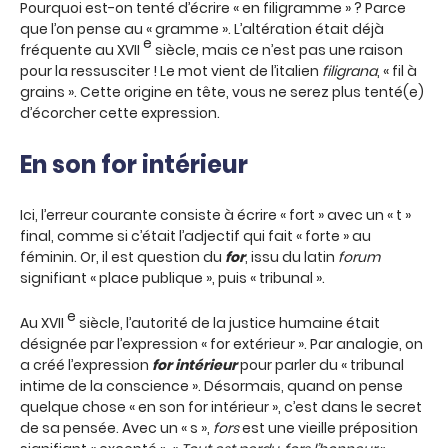
Pourquoi est-on tenté d’écrire « en filigramme » ? Parce
que l’on pense au « gramme ». L’altération était déjà
e
fréquente au XVII
siècle, mais ce n’est pas une raison
pour la ressusciter ! Le mot vient de l’italien
filigrana
, « fil à
grains ». Cette origine en tête, vous ne serez plus tenté(e)
d’écorcher cette expression.
En son for intérieur
Ici, l’erreur courante consiste à écrire « fort » avec un « t »
final, comme si c’était l’adjectif qui fait « forte » au
féminin. Or, il est question du
for
, issu du latin
forum
signifiant « place publique », puis « tribunal ».
e
Au XVII
siècle, l’autorité de la justice humaine était
désignée par l’expression « for extérieur ». Par analogie, on
a créé l’expression
for intérieur
pour parler du « tribunal
intime de la conscience ». Désormais, quand on pense
quelque chose « en son for intérieur », c’est dans le secret
de sa pensée. Avec un « s »,
fors
est une vieille préposition