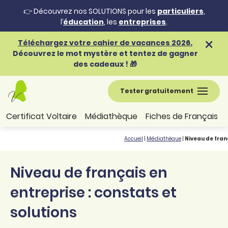
👉 Découvrez nos SOLUTIONS pour les
particuliers
,
l’
éducation
, les
entreprises
.
Téléchargez votre cahier de vacances 2026.
Découvrez le mot mystère et tentez de gagner
des cadeaux ! 🎁
Tester gratuitement
Certificat Voltaire
Médiathèque
Fiches de Français
Accueil
|
Médiathèque
|
Niveau de fran
Niveau de français en
entreprise : constats et
solutions