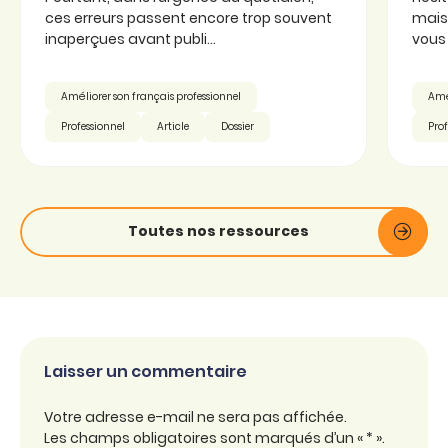
ces erreurs passent encore trop souvent
mais 
inaperçues avant publi...
vous 
Améliorer son français professionnel
Amél
Professionnel
Article
Dossier
Prof
Toutes nos ressources
Laisser un commentaire
Votre adresse e-mail ne sera pas affichée.
Les champs obligatoires sont marqués d’un « * ».