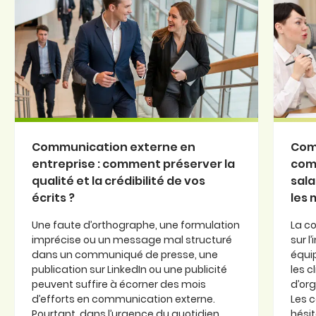
Communication externe en
Com
entreprise : comment préserver la
com
qualité et la crédibilité de vos
sala
écrits ?
les
Une faute d’orthographe, une formulation
La c
imprécise ou un message mal structuré
sur l
dans un communiqué de presse, une
équi
publication sur LinkedIn ou une publicité
les c
peuvent suffire à écorner des mois
d’or
d’efforts en communication externe.
Les 
Pourtant, dans l’urgence du quotidien,
hésit