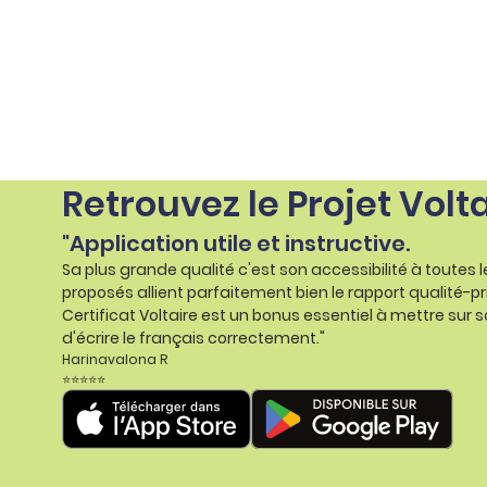
Certifier ses compétences
Accompagner ses
salariés
Évaluer le niveau de ses
salariés
Explorer la langue
française
Découvrir nos
ouvrages
Retrouvez le Projet Volt
Témoignages
"Application utile et instructive.
Sa plus grande qualité c'est son accessibilité à toutes 
proposés allient parfaitement bien le rapport qualité-pr
Certificat Voltaire est un bonus essentiel à mettre sur s
d'écrire le français correctement."
Harinavalona R
⭐⭐⭐⭐⭐