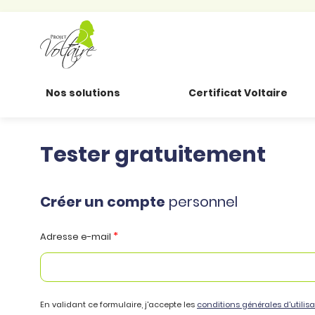
Nos solutions
Certificat Voltaire
Tester gratuitement
Particuliers
Toutes nos
Conjugaison
ressources
Entreprises
Grammaire
Améliorer son
Créer un compte
personnel
français
Secteur public
Règle
professionnel
d’orthographe
*
Adresse e-mail
Éducation
Animer une classe
Syntaxe
Organismes de
Aider ses enfants
formation
Toutes nos fiches
En validant ce formulaire, j'accepte les
conditions générales d'utilisa