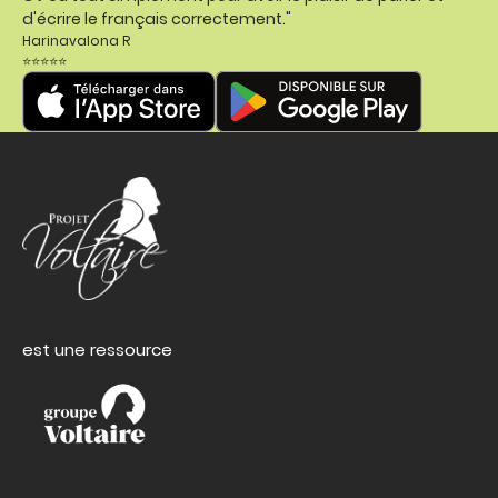
d'écrire le français correctement."
Harinavalona R
⭐⭐⭐⭐⭐
est une ressource