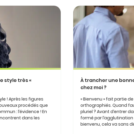
e style très «
À trancher une bonne
chez moi ?
e ! Après les figures
« Bienvenu » fait partie
s nouveaux procédés que
orthographiés. Quand faut
ommun : l’évidence ! En
pluriel ? Avant d’entrer d
rencontrent dans les
formé par l’agglutination d
bienvenu, cela va sans dir.