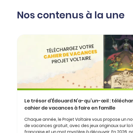
professionnel
d’orthographe
Éducation
Nos contenus à la une
Animer une classe
Syntaxe
Organismes de
Aider ses enfants
formation
Toutes nos fiches
Certifier ses compétences
Accompagner ses
salariés
Évaluer le niveau de ses
salariés
Explorer la langue
française
Découvrir nos
ouvrages
Le trésor d’Édouard N’a-qu’un-œil : télécha
Témoignages
cahier de vacances à faire en famille
Chaque année, le Projet Voltaire vous propose un n
de vacances gratuit, avec des jeux originaux sur la
française et un mot mystère à découvrir. En 2026, 