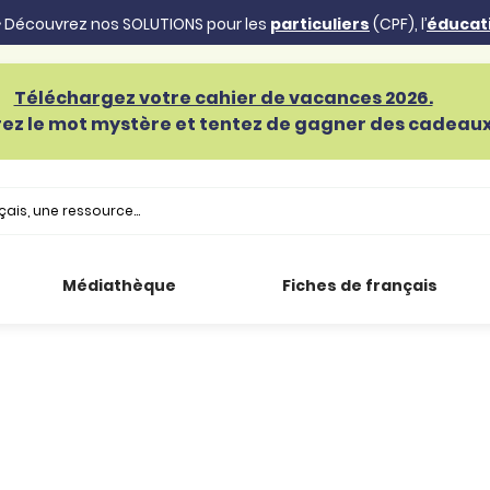
 Découvrez nos SOLUTIONS pour les
particuliers
(CPF), l’
éducat
Téléchargez votre cahier de vacances 2026.
ez le mot mystère et tentez de gagner des cadeaux 
Médiathèque
Fiches de français