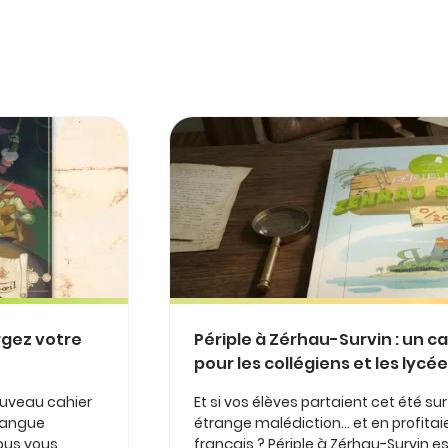
rgez votre
Périple à Zérhau-Survin : un c
pour les collégiens et les lycé
ouveau cahier
Et si vos élèves partaient cet été su
 langue
étrange malédiction… et en profitaie
nous vous
français ? Périple à Zérhau-Survin 