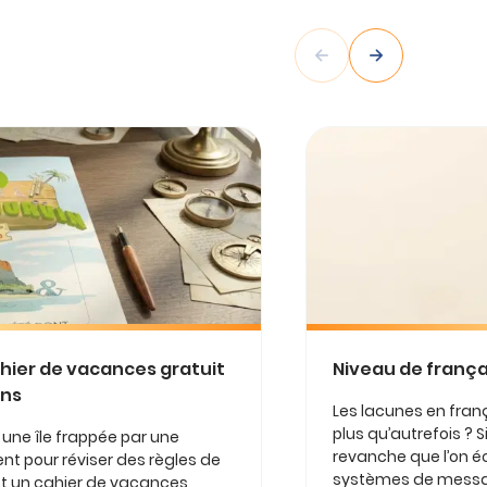
ahier de vacances gratuit
Niveau de françai
ens
Les lacunes en franç
plus qu’autrefois ? Si
r une île frappée par une
revanche que l’on éc
nt pour réviser des règles de
systèmes de message
est un cahier de vacances