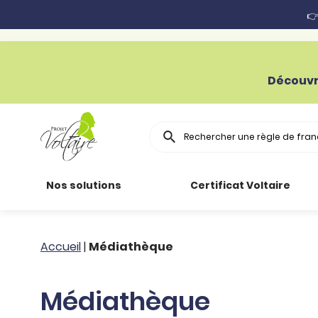
👉
Découvr
Rechercher
Nos solutions
Certificat Voltaire
Particuliers
Toutes nos
Conjugaison
Accueil
|
Médiathèque
ressources
Entreprises
Grammaire
Médiathèque
Améliorer son
français
Secteur public
Règle