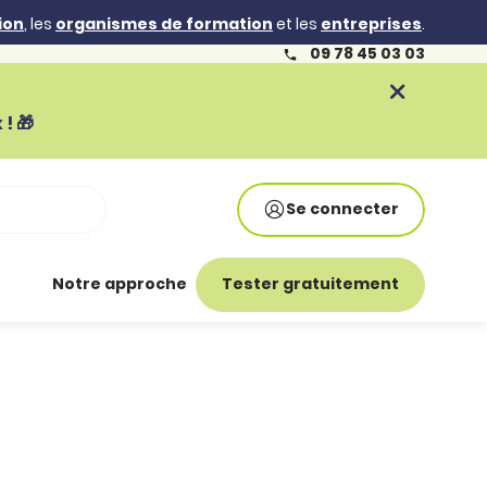
ion
, les
organismes de formation
et les
entreprises
.
09 78 45 03 03
! 🎁
Se connecter
Notre approche
Tester gratuitement