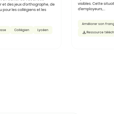
visibles. Cette sit
r et des jeux d’orthographe, de
d’employeurs,...
pour les collégiens et les
Améliorer son fran
asse
Collégien
Lycéen
Ressource téléc