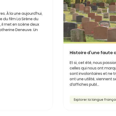
es. À la une aujourd’hui,
re du film La Sirène du
9, il met en scène deux
atherine Deneuve. Un
Histoire d’une faute c
Et si, cet été, nous passi
celles qui nous ont marq
sont involontaires et ne t
ont une utilité, viennent 
d’affiches publ...
Explorer la langue frança