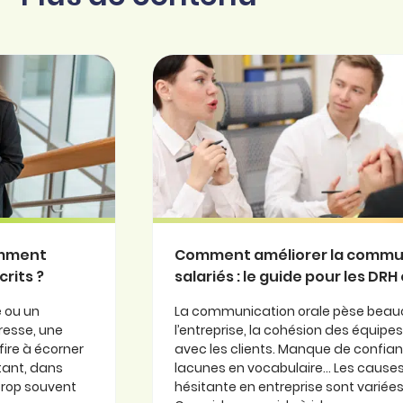
omment
Comment améliorer la commun
crits ?
salariés : le guide pour les DR
e ou un
La communication orale pèse beauc
esse, une
l’entreprise, la cohésion des équipe
fire à écorner
avec les clients. Manque de confian
tant, dans
lacunes en vocabulaire… Les causes
trop souvent
hésitante en entreprise sont variées