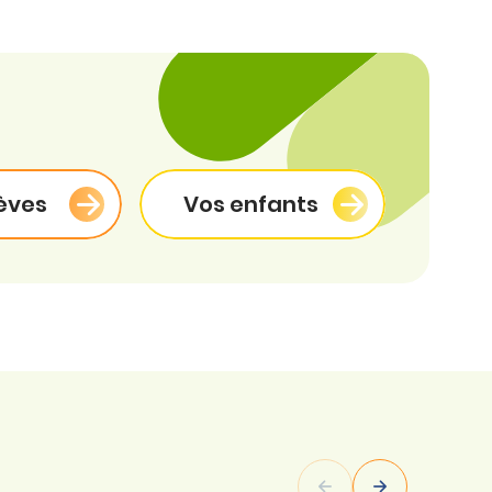
èves
Vos enfants