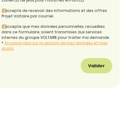
cahier(s) de jeux pour mon/mes enfant(s).
J’accepte de recevoir des informations et des offres
Projet Voltaire par courriel.
J’accepte que mes données personnelles, recueillies
dans ce formulaire, soient transmises aux services
internes du groupe VOLTAIRE pour traiter ma demande
*.
En savoir plus sur la gestion de mes données et mes
droits
.