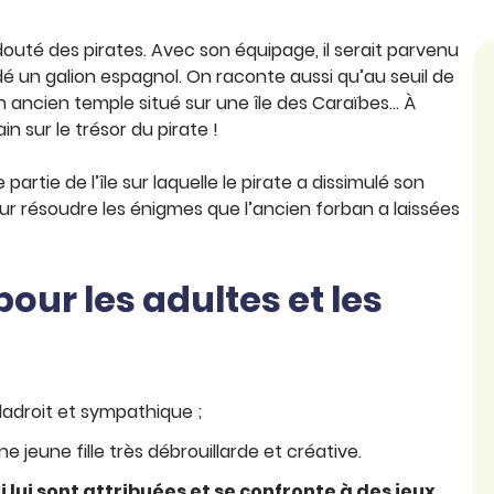
douté des pirates. Avec son équipage, il serait parvenu
é un galion espagnol. On raconte aussi qu’au seuil de
n ancien temple situé sur une île des Caraïbes… À
n sur le trésor du pirate !
ie de l’île sur laquelle le pirate a dissimulé son
ur résoudre les énigmes que l’ancien forban a laissées
our les adultes et les
ladroit et sympathique ;
e jeune fille très débrouillarde et créative.
 lui sont attribuées et se confronte à des jeux