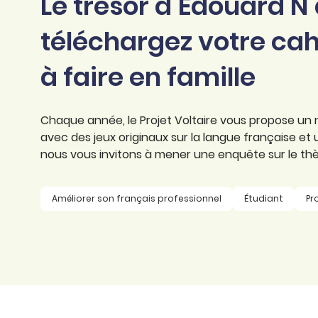
Le trésor d’Édouard N
professionnel
d’orthographe
Éducation
téléchargez votre ca
Animer une classe
Syntaxe
Organismes de
à faire en famille
Aider ses enfants
formation
Toutes nos fiches
Certifier ses compétences
Accompagner ses
salariés
Chaque année, le Projet Voltaire vous propose un
Évaluer le niveau de ses
avec des jeux originaux sur la langue française et
salariés
Explorer la langue
nous vous invitons à mener une enquête sur le thèm
française
Découvrir nos
Améliorer son français professionnel
Étudiant
Pr
ouvrages
Témoignages