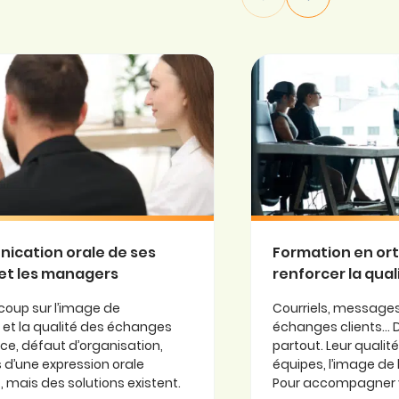
ication orale de ses
Formation en or
H et les managers
renforcer la qual
oup sur l’image de
Courriels, messages
s et la qualité des échanges
échanges clients… Da
ce, défaut d’organisation,
partout. Leur qualit
 d’une expression orale
équipes, l’image de l
, mais des solutions existent.
Pour accompagner vo