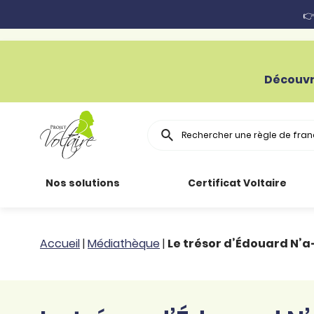
👉
Découvr
Rechercher
Nos solutions
Certificat Voltaire
Particuliers
Toutes nos
Conjugaison
Accueil
|
Médiathèque
|
Le trésor d’Édouard N’a
ressources
Entreprises
Grammaire
Améliorer son
français
Secteur public
Règle