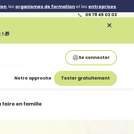
ion
, les
organismes de formation
et les
entreprises
.
09 78 45 03 03
! 🎁
Se connecter
Notre approche
Tester gratuitement
faire en famille