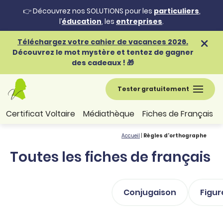
👉 Découvrez nos SOLUTIONS pour les
particuliers
,
l’
éducation
, les
entreprises
.
Téléchargez votre cahier de vacances 2026.
Découvrez le mot mystère et tentez de gagner
des cadeaux ! 🎁
Tester gratuitement
Certificat Voltaire
Médiathèque
Fiches de Français
Accueil
|
Règles d'orthographe
Toutes les fiches de français
Conjugaison
Figur