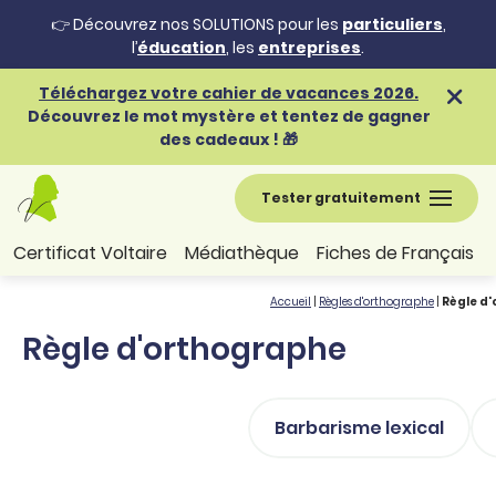
👉 Découvrez nos SOLUTIONS pour les
particuliers
,
l’
éducation
, les
entreprises
.
Téléchargez votre cahier de vacances 2026.
Découvrez le mot mystère et tentez de gagner
des cadeaux ! 🎁
Tester gratuitement
Certificat Voltaire
Médiathèque
Fiches de Français
Accueil
|
Règles d'orthographe
|
Règle d
Règle d'orthographe
Barbarisme lexical