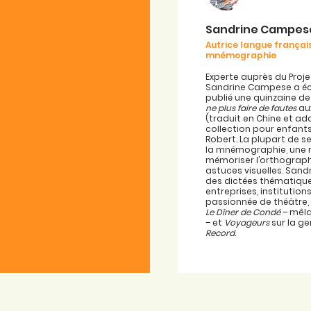
Sandrine Campes
Autrice langue français
mnémographie
Experte auprès du Proje
Sandrine Campese a écr
publié une quinzaine de
ne plus faire de fautes
aux
(traduit en Chine et ad
collection pour enfant
Robert. La plupart de 
la mnémographie, une
mémoriser l’orthograp
astuces visuelles. San
des dictées thématique
entreprises, institutio
passionnée de théâtre, 
Le Dîner de Condé
– mêla
– et
Voyageurs
sur la g
Record
.