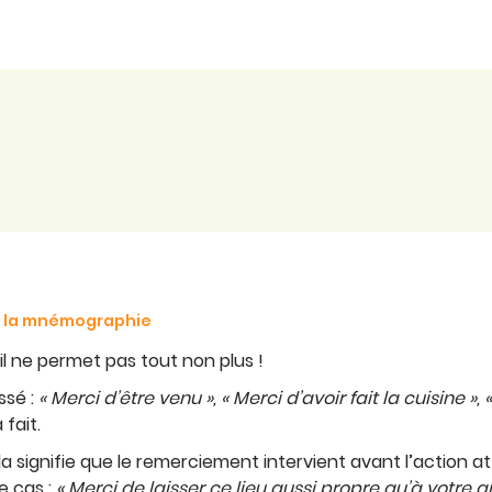
de la mnémographie
 il ne permet pas tout non plus !
ssé :
« Merci d’être venu », « Merci d’avoir fait la cuisine »,
 fait.
e, cela signifie que le remerciement intervient avant l’actio
e cas :
« Merci de laisser ce lieu aussi propre qu’à votre a