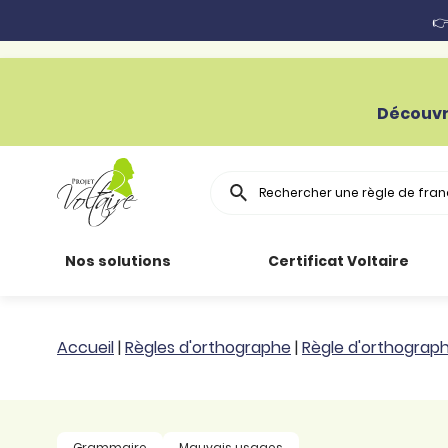
👉
Découvr
Rechercher
Nos solutions
Certificat Voltaire
Particuliers
Toutes nos
Conjugaison
Accueil
|
Règles d'orthographe
|
Règle d'orthograp
ressources
Entreprises
Grammaire
Améliorer son
français
Secteur public
Règle
Grammaire
Mauvais usages