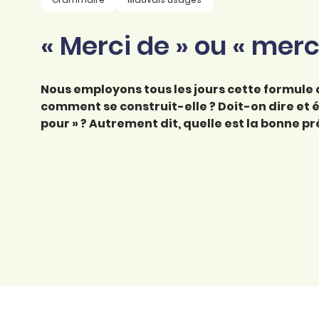
professionnel
d’orthographe
Éducation
« Merci de » ou « merc
Animer une classe
Syntaxe
Organismes de
Aider ses enfants
formation
Toutes nos fiches
Nous employons tous les jours cette formule 
Certifier ses compétences
Accompagner ses
comment se construit-elle ? Doit-on dire et éc
salariés
pour » ? Autrement dit, quelle est la bonne prép
Évaluer le niveau de ses
salariés
Explorer la langue
française
Découvrir nos
ouvrages
Témoignages