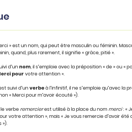
ue
rci » est un nom, qui peut être masculin ou féminin. Mascu
in, quand, plus rarement, il signifie « grâce, pitié ».
uivi d’un
nom
, il s’emploie avec la préposition « de » ou « 
erci pour
votre attention ».
est suivi d’un
verbe
à l’infinitif, il ne s’emploie qu’avec la 
 non « Merci pour m’avoir écouté »).
 le verbe
remercier
est utilisé à la place du nom
merci
: « 
our votre attention », mais « Je vous remercie d’avoir été a
 »).