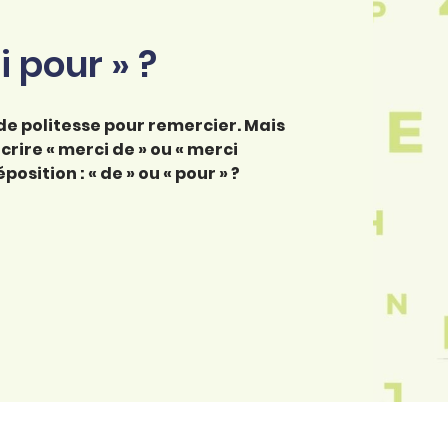
i pour » ?
de politesse pour remercier. Mais
rire « merci de » ou « merci
osition : « de » ou « pour » ?