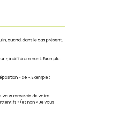
lin, quand, dans le cas présent,
pour », indifféremment. Exemple :
préposition « de ». Exemple :
Je vous remercie de votre
ttentifs » (et non « Je vous