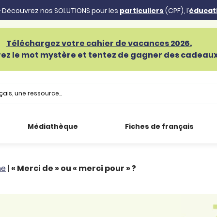
 Découvrez nos SOLUTIONS pour les
particuliers
(CPF), l’
éducat
Téléchargez votre cahier de vacances 2026.
ez le mot mystère et tentez de gagner des cadeaux 
Médiathèque
Fiches de français
he
|
« Merci de » ou « merci pour » ?