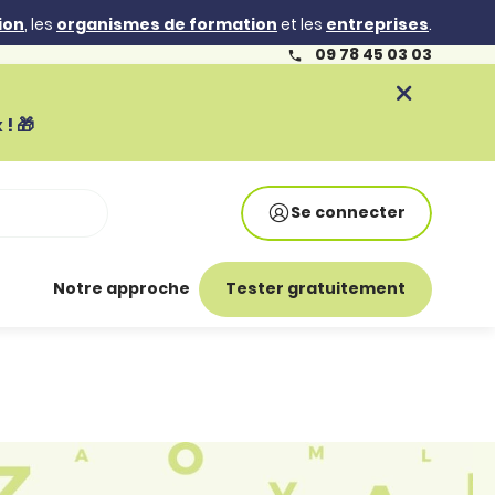
ion
, les
organismes de formation
et les
entreprises
.
09 78 45 03 03
! 🎁
Se connecter
Notre approche
Tester gratuitement