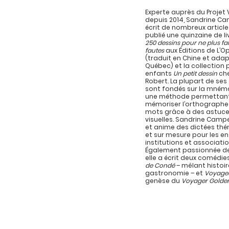
Experte auprès du Projet 
depuis 2014, Sandrine C
écrit de nombreux article
publié une quinzaine de l
250 dessins pour ne plus fa
fautes
aux Éditions de L’
(traduit en Chine et ada
Québec) et la collection 
enfants
Un petit dessin
che
Robert. La plupart de se
sont fondés sur la mném
une méthode permettan
mémoriser l’orthographe
mots grâce à des astuc
visuelles. Sandrine Campe
et anime des dictées th
et sur mesure pour les en
institutions et associatio
Également passionnée de
elle a écrit deux comédie
de Condé
– mêlant histoir
gastronomie – et
Voyage
genèse du
Voyager Golde