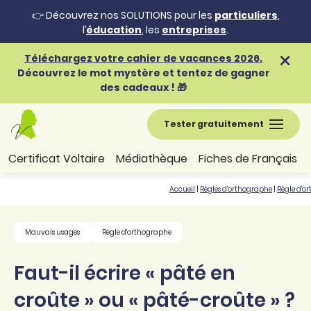
👉 Découvrez nos SOLUTIONS pour les
particuliers
,
l’
éducation
, les
entreprises
.
Téléchargez votre cahier de vacances 2026.
Découvrez le mot mystère et tentez de gagner
des cadeaux ! 🎁
Tester gratuitement
Certificat Voltaire
Médiathèque
Fiches de Français
Accueil
|
Règles d'orthographe
|
Règle d'o
Mauvais usages
Règle d'orthographe
Faut-il écrire « pâté en
croûte » ou « pâté-croûte » ?