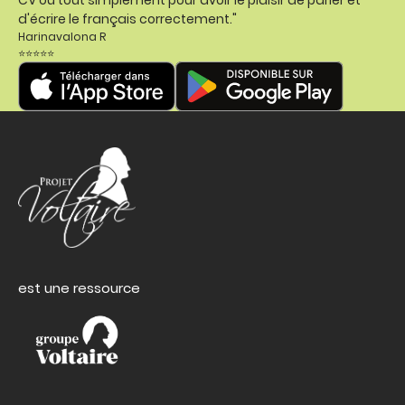
d'écrire le français correctement."
Harinavalona R
⭐⭐⭐⭐⭐
est une ressource