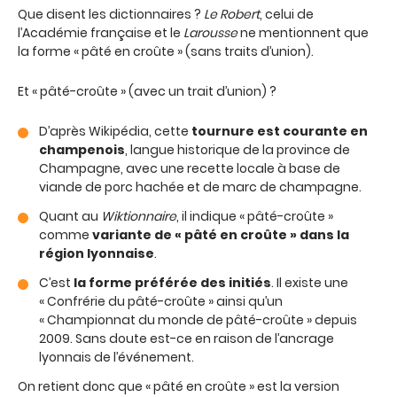
Que disent les dictionnaires ?
Le Robert
, celui de
l’Académie française et le
Larousse
ne mentionnent que
la forme « pâté en croûte » (sans traits d’union).
Et « pâté-croûte » (avec un trait d’union) ?
D’après Wikipédia, cette
tournure est courante en
champenois
, langue historique de la province de
Champagne, avec une recette locale à base de
viande de porc hachée et de marc de champagne.
Quant au
Wiktionnaire
, il indique « pâté-croûte »
comme
variante de « pâté en croûte » dans la
région lyonnaise
.
C’est
la forme préférée des initiés
. Il existe une
« Confrérie du pâté-croûte » ainsi qu’un
« Championnat du monde de pâté-croûte » depuis
2009. Sans doute est-ce en raison de l’ancrage
lyonnais de l’événement.
On retient donc que « pâté en croûte » est la version