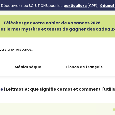
 Découvrez nos SOLUTIONS pour les
particuliers
(CPF), l’
éducat
Téléchargez votre cahier de vacances 2026.
ez le mot mystère et tentez de gagner des cadeaux 
Médiathèque
Fiches de français
he
|
Leitmotiv : que signifie ce mot et comment l’utilis