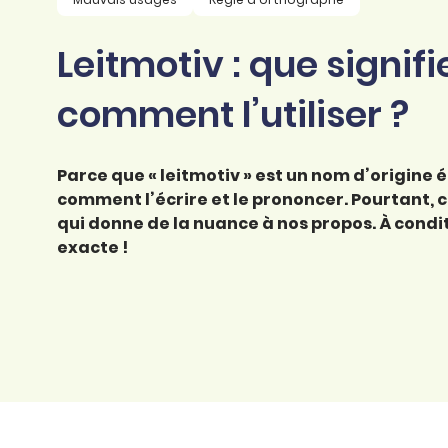
professionnel
d’orthographe
Éducation
Leitmotiv : que signifi
Animer une classe
Syntaxe
Organismes de
Aider ses enfants
comment l’utiliser ?
formation
Toutes nos fiches
Certifier ses compétences
Accompagner ses
salariés
Parce que « leitmotiv » est un nom d’origine 
Évaluer le niveau de ses
salariés
comment l’écrire et le prononcer. Pourtant, c’
Explorer la langue
qui donne de la nuance à nos propos. À condi
française
exacte !
Découvrir nos
ouvrages
Témoignages