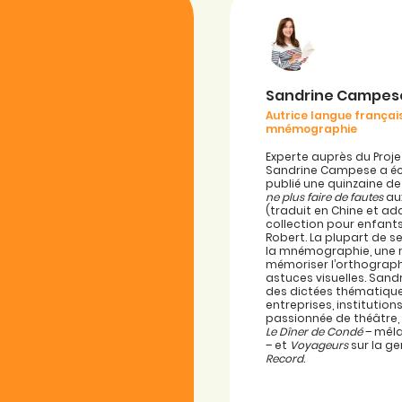
Sandrine Campes
Autrice langue français
mnémographie
Experte auprès du Proje
Sandrine Campese a écr
publié une quinzaine de
ne plus faire de fautes
aux
(traduit en Chine et ad
collection pour enfant
Robert. La plupart de 
la mnémographie, une
mémoriser l’orthograp
astuces visuelles. San
des dictées thématique
entreprises, institutio
passionnée de théâtre, 
Le Dîner de Condé
– mêla
– et
Voyageurs
sur la g
Record
.