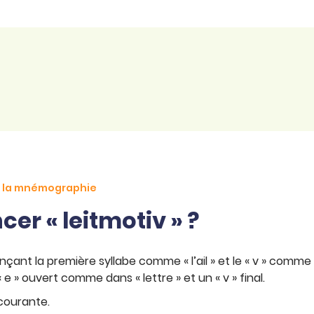
de la mnémographie
r « leitmotiv » ?
nçant la première syllabe comme « l’ail » et le « v » comme u
« e » ouvert comme dans « lettre » et un « v » final.
 courante.