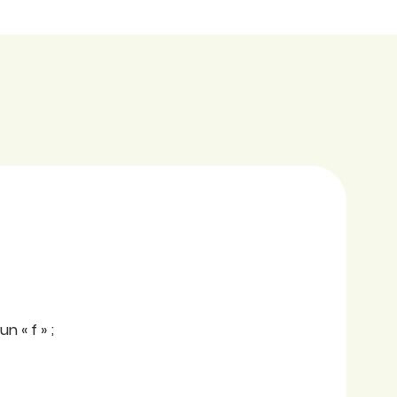
n « f » ;