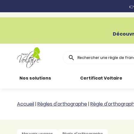
👉
Découvr
Rechercher
Nos solutions
Certificat Voltaire
Particuliers
Toutes nos
Conjugaison
Accueil
|
Règles d'orthographe
|
Règle d'orthograp
ressources
Entreprises
Grammaire
Améliorer son
français
Secteur public
Règle
Mauvais usages
Règle d'orthographe