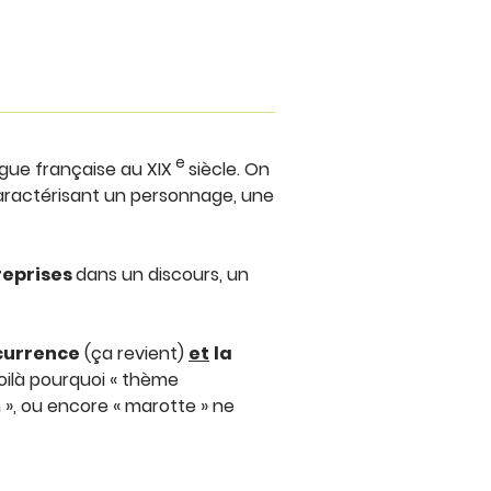
e
ngue française au XIX
siècle. On
caractérisant un personnage, une
reprises
dans un discours, un
currence
(ça revient)
et
la
oilà pourquoi « thème
n », ou encore « marotte » ne