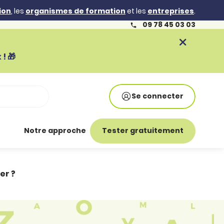
ion
, les
organismes de formation
et les
entreprises
.
09 78 45 03 03
! 🎁
Se connecter
Notre approche
Tester gratuitement
er ?