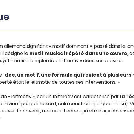
ue
nom allemand signifiant « motif dominant », passé dans la la
il désigne le
motif musical répété dans une œuvre
, 
 systématisé l’emploi du « leitmotiv » dans ses œuvres.
ne
idée, un motif, une
formule qui revient à plusieurs 
iberté était le leitmotiv de toutes ses interventions. »
de « leitmotiv », car un leitmotiv est caractérisé par
la
ré
e revient pas par hasard, cela construit quelque chose). V
 peuvent convenir, mais « antienne », « refrain », « obsessio
.