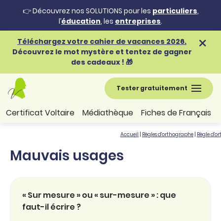
👉 Découvrez nos SOLUTIONS pour les
particuliers
,
l’
éducation
, les
entreprises
.
Téléchargez votre cahier de vacances 2026.
Découvrez le mot mystère et tentez de gagner
des cadeaux ! 🎁
Tester gratuitement
Certificat Voltaire
Médiathèque
Fiches de Français
Accueil
|
Règles d'orthographe
|
Règle d'o
Mauvais usages
« Sur mesure » ou « sur-mesure » : que
faut-il écrire ?