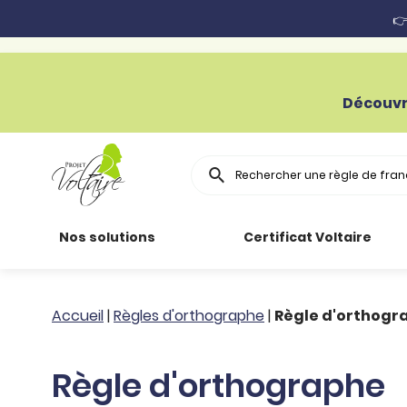
👉
Découvr
Rechercher
Nos solutions
Certificat Voltaire
Particuliers
Toutes nos
Conjugaison
Accueil
|
Règles d'orthographe
|
Règle d'orthogr
ressources
Entreprises
Grammaire
Règle d'orthographe
Améliorer son
français
Secteur public
Règle