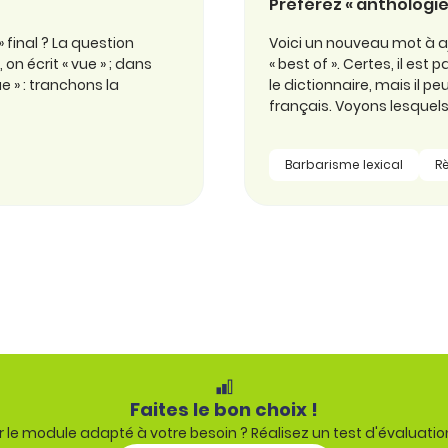
Préférez « anthologie 
 final ? La question
Voici un nouveau mot à ajou
on écrit « vue » ; dans
« best of ». Certes, il e
ue » : tranchons la
le dictionnaire, mais il 
français. Voyons lesquels
Barbarisme lexical
R
Faites le bon choix !
 le module adapté à votre besoin ? Réalisez un test d'évaluatio