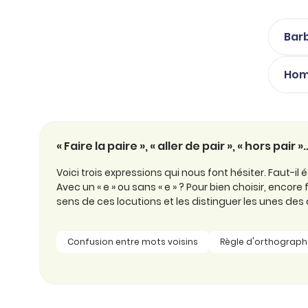
professionnel
d’orthographe
Éducation
Animer une classe
Barb
Syntaxe
Organismes de
Aider ses enfants
formation
Toutes nos fiches
Hom
Certifier ses compétences
Accompagner ses
salariés
Évaluer le niveau de ses
salariés
Explorer la langue
« Faire la paire », « aller de pair », « hors pair »
française
Voici trois expressions qui nous font hésiter. Faut-il écr
Avec un « e » ou sans « e » ? Pour bien choisir, encore
Découvrir nos
sens de ces locutions et les distinguer les unes des 
ouvrages
Témoignages
Confusion entre mots voisins
Règle d'orthograph