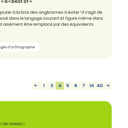
» à « best of »
ter à la liste des anglicismes à éviter ! Il s’agit de
st passé dans le langage courant et figure même dans
peut aisément être remplacé par des équivalents
.
ègle d'orthographe
1
3
4
5
6
7
14
40
n de niveau !