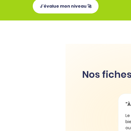
J'évalue mon niveau 🚀
Nos fiches
"À toutes fins ut
Le français est ri
bien écrire. Dans c
ou les accorder au 