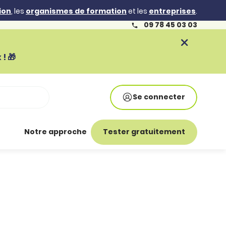
ion
, les
organismes de formation
et les
entreprises
.
09 78 45 03 03
! 🎁
Se connecter
Notre approche
Tester gratuitement