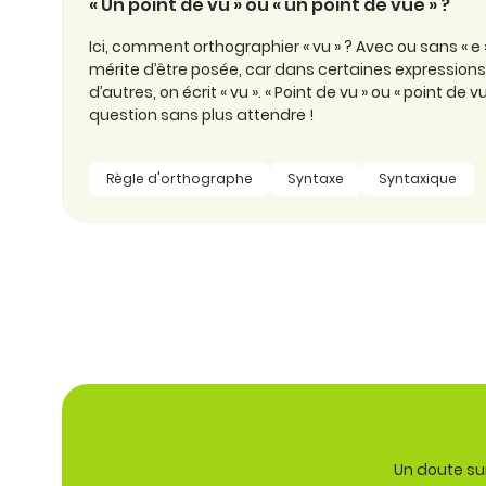
« Un point de vu » ou « un point de vue » ?
Ici, comment orthographier « vu » ? Avec ou sans « e »
mérite d’être posée, car dans certaines expressions, 
d’autres, on écrit « vu ». « Point de vu » ou « point de v
question sans plus attendre !
Règle d'orthographe
Syntaxe
Syntaxique
Un doute sur