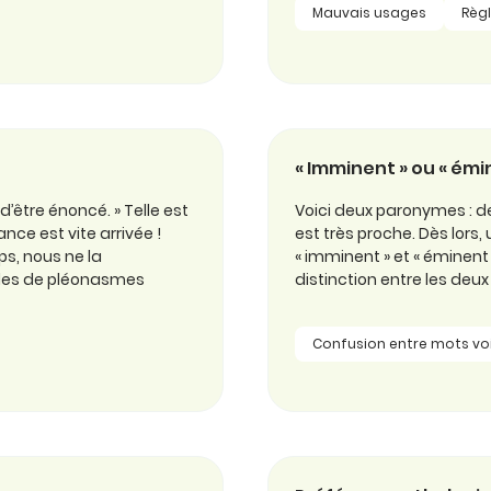
Mauvais usages
Règ
« Imminent » ou « émi
d’être énoncé. » Telle est
Voici deux paronymes : d
nce est vite arrivée !
est très proche. Dès lors, 
ps, nous ne la
« imminent » et « éminent
les de pléonasmes
distinction entre les deux
Confusion entre mots voi