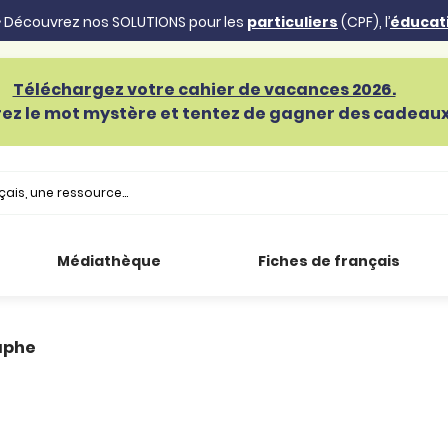
 Découvrez nos SOLUTIONS pour les
particuliers
(CPF), l’
éducat
Téléchargez votre cahier de vacances 2026.
ez le mot mystère et tentez de gagner des cadeaux 
Médiathèque
Fiches de français
aphe