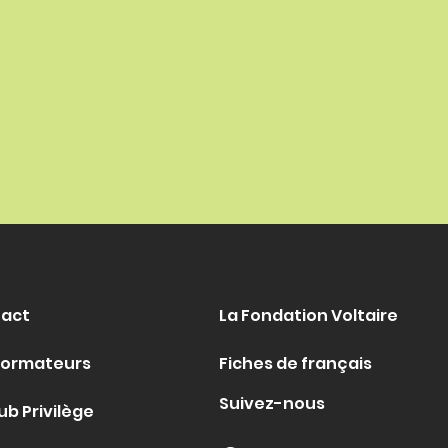
act
La Fondation Voltaire
formateurs
Fiches de français
Suivez-nous
ub Privilège