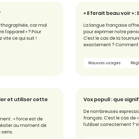
?
« Il ferait beau voir »
rthographiée, car mal
La langue française offre 
re l’appareil » ? Pour
pour exprimer notre pensé
vite ce qui suit !
C’est le cas de la tournure 
exactement ? Comment l
Mauvais usages
Règ
er et utiliser cette
Vox populi : que signi
De nombreuses expression
français. C’est le cas de 
ment : « force est de
l’utiliser correctement ? V
s hésiter au moment de
e sens.