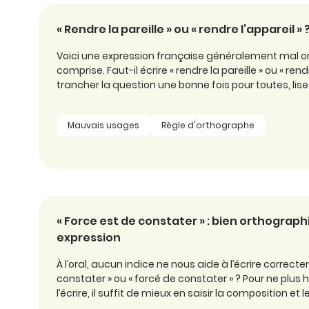
« Rendre la pareille » ou « rendre l’appareil » 
Voici une expression française généralement mal o
comprise. Faut-il écrire « rendre la pareille » ou « rend
trancher la question une bonne fois pour toutes, lisez 
Mauvais usages
Règle d'orthographe
« Force est de constater » : bien orthographi
expression
À l’oral, aucun indice ne nous aide à l’écrire correcte
constater » ou « forcé de constater » ? Pour ne plu
l’écrire, il suffit de mieux en saisir la composition et l