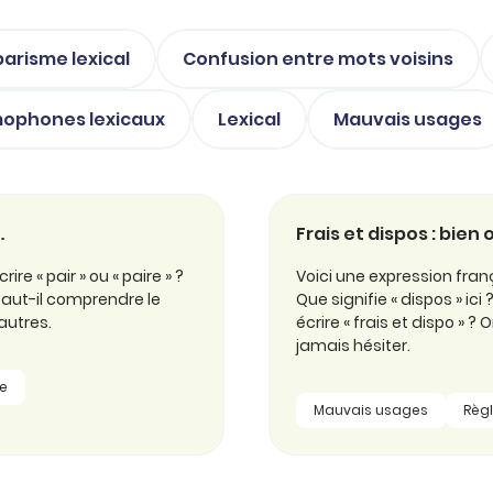
arisme lexical
Confusion entre mots voisins
ophones lexicaux
Lexical
Mauvais usages
…
Frais et dispos : bien
ire « pair » ou « paire » ?
Voici une expression fra
 faut-il comprendre le
Que signifie « dispos » ici
autres.
écrire « frais et dispo » ?
jamais hésiter.
e
Mauvais usages
Règ