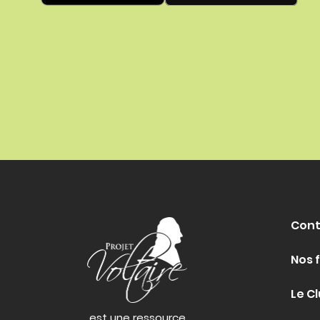
Cont
Nos 
Le Cl
est une ressource