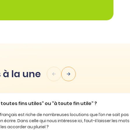
 à la une
iles" ou "à toute fin utile" ?
che de nombreuses locutions que l’on ne sait pas toujours
elle qui nous intéresse ici, faut-il laisser les mots au singulier
pluriel ?