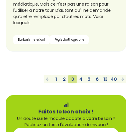
médiatique. Mais ce n’est pas une raison pour
l’utiliser à notre tour. D’autant qu’il ne demande
qu’à être remplacé par d’autres mots. Voici
lesquels.
Barbarisme lexical
Règle d'orthographe
1
2
3
4
5
6
13
40
Faites le bon choix !
Un doute sur le module adapté à votre besoin ?
Réalisez un test d'évaluation de niveau !