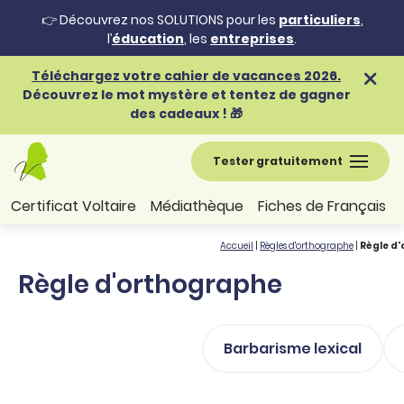
👉 Découvrez nos SOLUTIONS pour les
particuliers
,
l’
éducation
, les
entreprises
.
Téléchargez votre cahier de vacances 2026.
Découvrez le mot mystère et tentez de gagner
des cadeaux ! 🎁
Tester gratuitement
Certificat Voltaire
Médiathèque
Fiches de Français
Accueil
|
Règles d'orthographe
|
Règle d
Règle d'orthographe
Barbarisme lexical