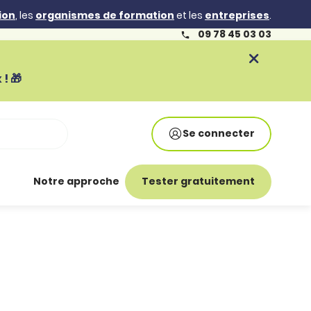
ion
, les
organismes de formation
et les
entreprises
.
09 78 45 03 03
! 🎁
Se connecter
Notre approche
Tester gratuitement