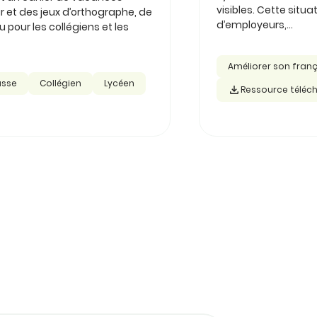
visibles. Cette sit
r et des jeux d’orthographe, de
d’employeurs,...
pour les collégiens et les
Améliorer son fran
asse
Collégien
Lycéen
Ressource téléc