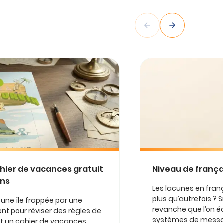
ahier de vacances gratuit
Niveau de françai
ens
Les lacunes en franç
plus qu’autrefois ? Si
r une île frappée par une
revanche que l’on éc
nt pour réviser des règles de
systèmes de message
est un cahier de vacances