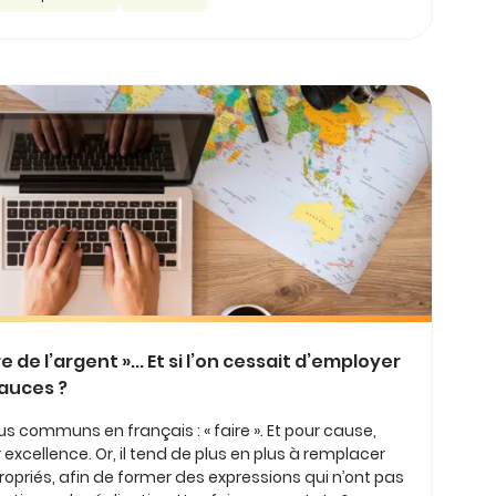
re de l’argent »... Et si l’on cessait d’employer
sauces ?
us communs en français : « faire ». Et pour cause,
r excellence. Or, il tend de plus en plus à remplacer
opriés, afin de former des expressions qui n’ont pas