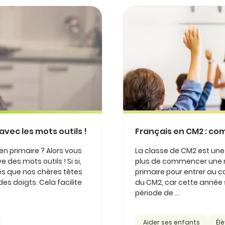
vec les mots outils !
Français en CM2 : co
n primaire ? Alors vous
La classe de CM2 est une 
es mots outils ! Si si,
plus de commencer une nou
es que nos chères têtes
primaire pour entrer au co
es doigts. Cela facilite
du CM2, car cette année s’
période de ...
Aider ses enfants
Él