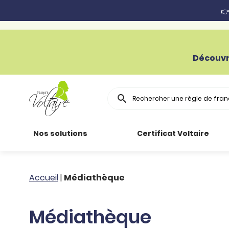
👉
Découvr
Rechercher
Nos solutions
Certificat Voltaire
Particuliers
Toutes nos
Conjugaison
Accueil
|
Médiathèque
ressources
Entreprises
Grammaire
Médiathèque
Améliorer son
français
Secteur public
Règle