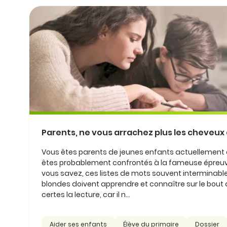
Parents, ne vous arrachez plus les cheveux a
Vous êtes parents de jeunes enfants actuellement e
êtes probablement confrontés à la fameuse épreuve d
vous savez, ces listes de mots souvent interminabl
blondes doivent apprendre et connaître sur le bout d
certes la lecture, car il n...
Aider ses enfants
Élève du primaire
Dossier