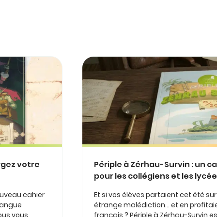
rgez votre
Périple à Zérhau-Survin : un c
pour les collégiens et les lycé
ouveau cahier
Et si vos élèves partaient cet été su
 langue
étrange malédiction… et en profitaie
nous vous
français ? Périple à Zérhau-Survin 