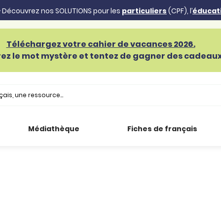
 Découvrez nos SOLUTIONS pour les
particuliers
(CPF), l’
éducat
Téléchargez votre cahier de vacances 2026.
ez le mot mystère et tentez de gagner des cadeaux 
Médiathèque
Fiches de français