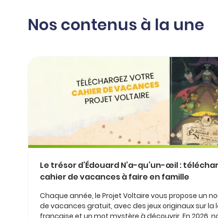
professionnel
d’orthographe
Éducation
Nos contenus à la une
Animer une classe
Syntaxe
Organismes de
Aider ses enfants
formation
Toutes nos fiches
Certifier ses compétences
Accompagner ses
salariés
Évaluer le niveau de ses
salariés
Explorer la langue
française
Découvrir nos
ouvrages
Le trésor d’Édouard N’a-qu’un-œil : télécha
Témoignages
cahier de vacances à faire en famille
Chaque année, le Projet Voltaire vous propose un n
de vacances gratuit, avec des jeux originaux sur la
française et un mot mystère à découvrir. En 2026, 