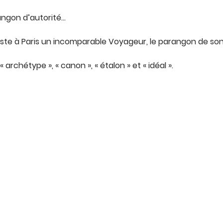
angon d’autorité…
xiste à Paris un incomparable Voyageur, le parangon de so
 archétype », « canon », « étalon » et « idéal ».