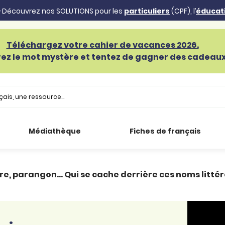
 Découvrez nos SOLUTIONS pour les
particuliers
(CPF), l’
éducat
Téléchargez votre cahier de vacances 2026.
ez le mot mystère et tentez de gagner des cadeaux 
Médiathèque
Fiches de français
re, parangon… Qui se cache derrière ces noms littér