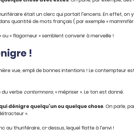
huriféraire était un clerc qui portait l’encens. En effet, on 
ans quantité de mots français ( par exemple « mammifère 
» ou « flagorneur » semblent convenir à merveille !
nigre !
ère vue, empli de bonnes intentions ! Le contempteur est-
ré du verbe
contemnere
, « mépriser ». Le ton est donné.
 qui dénigre quelqu’un ou quelque chose
. On parle, p
détracteur ».
u thuriféraire, ci-dessus, lequel flatte à l’envi !