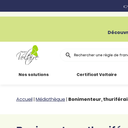
👉
Découvr
Rechercher
Nos solutions
Certificat Voltaire
Particuliers
Toutes nos
Conjugaison
Accueil
|
Médiathèque
|
Bonimenteur, thuriférai
ressources
Entreprises
Grammaire
Améliorer son
français
Secteur public
Règle