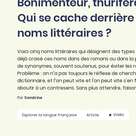
Bonimenteur, thuriféra
professionnel
d’orthographe
Éducation
Qui se cache derrière
Animer une classe
Syntaxe
Organismes de
noms littéraires ?
Aider ses enfants
formation
Toutes nos fiches
Certifier ses compétences
Accompagner ses
salariés
Voici cinq noms littéraires qui désignent des typ
Évaluer le niveau de ses
déjà croisé ces noms dans des romans ou dans la pr
salariés
Explorer la langue
de synonymes, souvent soutenus, pour éviter les ré
française
Problème : on n’a pas toujours le réflexe de cherche
dictionnaire, et l’on peut vite et l'on peut vite s'e
Découvrir nos
aboutir à un contresens. Sans plus attendre, faison
ouvrages
Par
Sandrine
Témoignages
Vidéo
Explorer la langue française
Article