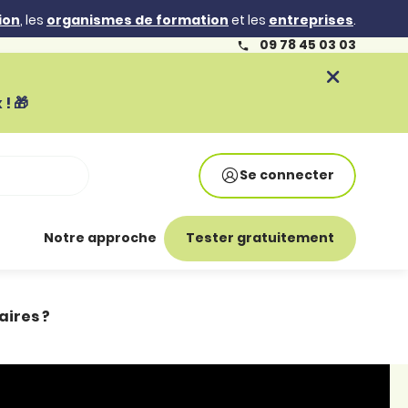
ion
, les
organismes de formation
et les
entreprises
.
09 78 45 03 03
! 🎁
Se connecter
Notre approche
Tester gratuitement
aires ?