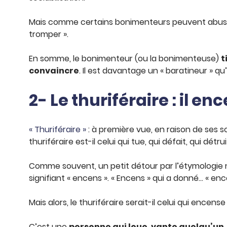
Mais comme certains bonimenteurs peuvent abuser d
tromper ».
En somme, le bonimenteur (ou la bonimenteuse)
t
convaincre
. Il est davantage un « baratineur » q
2- Le thuriféraire : il en
« Thuriféraire »
: à première vue, en raison de ses 
thuriféraire est-il celui qui tue, qui défait, qui dét
Comme souvent, un petit détour par l’étymologie no
signifiant « encens ». « Encens » qui a donné… « enc
Mais alors, le thuriféraire serait-il celui qui enc
C’est une
personne qui loue, vante quelqu’un