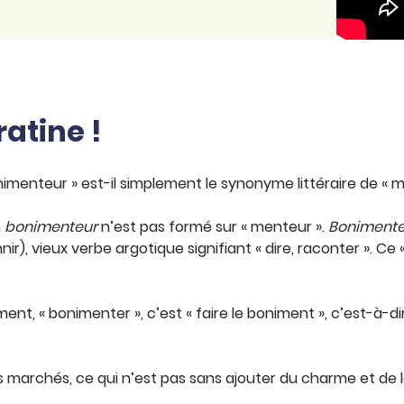
ratine !
menteur » est-il simplement le synonyme littéraire de « men
m
bonimenteur
n’est pas formé sur « menteur ».
Bonimente
ir), vieux verbe argotique signifiant « dire, raconter ». Ce 
ment, « bonimenter », c’est « faire le boniment », c’est-à-
archés, ce qui n’est pas sans ajouter du charme et de la