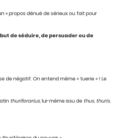
n « propos dénué de sérieux ou fait pour
 but de séduire, de persuader ou de
e de négatif. On entend même « tuerie » ! Le
latin
thuriferarius
, lui-même issu de
thus
,
thuris
,
 thuriféraires du pouvoir ».