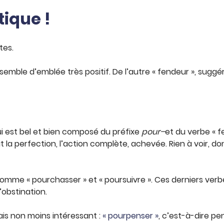
tique !
tes.
semble d’emblée très positif. De l’autre « fendeur », suggér
ui est bel et bien composé du préfixe
pour–
et du verbe « f
t la perfection, l’action complète, achevée. Rien à voir, do
comme « pourchasser » et « poursuivre ». Ces derniers verb
’obstination.
is non moins intéressant :
« pourpenser »
, c’est-à-dire p