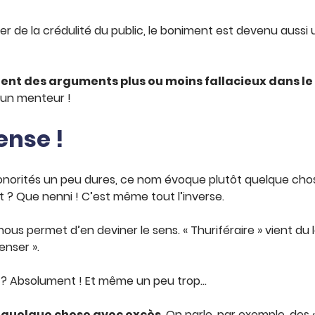
e la crédulité du public, le boniment est devenu aussi u
ient des arguments plus ou moins fallacieux dans le
u’un menteur !
cense !
sonorités un peu dures, ce nom évoque plutôt quelque chos
ruit ? Que nenni ! C’est même tout l’inverse.
us permet d’en deviner le sens. « Thuriféraire » vient du 
enser ».
ense ? Absolument ! Et même un peu trop…
, quelque chose avec excès
. On parle, par exemple, des «