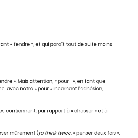
ant « fendre », et qui paraît tout de suite moins
endre ». Mais attention, « pour- », en tant que
nc, avec notre « pour » incarnant l’adhésion,
es contiennent, par rapport à « chasser » et à
enser mûrement (
to think twice
, « penser deux fois »,