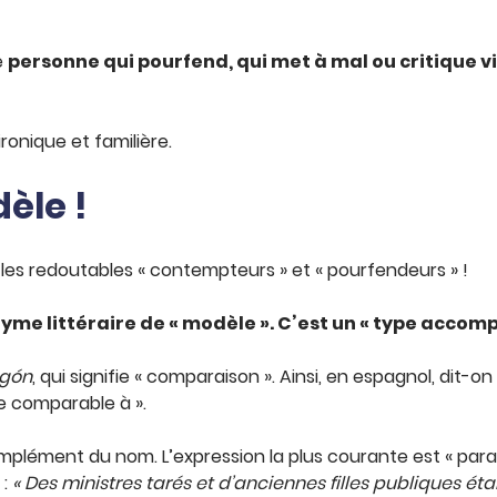
e
personne qui pourfend, qui met à mal ou critique
ronique et familière.
èle !
les redoutables « contempteurs » et « pourfendeurs » !
yme littéraire de « modèle ». C’est un « type accompl
gón
, qui signifie « comparaison ». Ainsi, en espagnol, dit-on
re comparable à ».
plément du nom. L’expression la plus courante est « par
 :
« Des ministres tarés et d’anciennes filles publiques ét