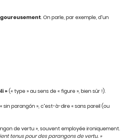
 vigoureusement
. On parle, par exemple, d’un
i »
(« type » au sens de « figure », bien sûr !).
 « sin parangón », c’est-à-dire « sans pareil (ou
angon de vertu », souvent employée ironiquement.
aient tenus pour des parangons de vertu. »