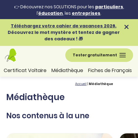
👉 Découvrez nos SOLUTIONS pour les
particuliers
,
l’
éducation
, les
entreprises
.
Téléchargez votre cahier de vacances 2026.
Découvrez le mot mystère et tentez de gagner
des cadeaux ! 🎁
Tester gratuitement
Certificat Voltaire
Médiathèque
Fiches de Français
Accueil
|
Médiathèque
Médiathèque
Nos contenus à la une