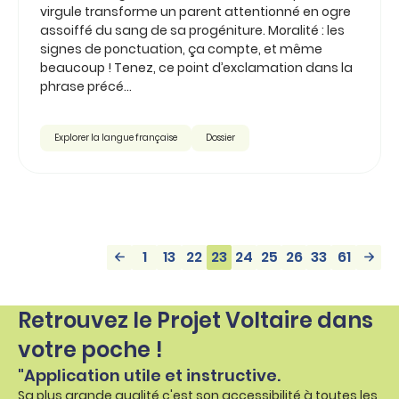
virgule transforme un parent attentionné en ogre
assoiffé du sang de sa progéniture. Moralité : les
signes de ponctuation, ça compte, et même
beaucoup ! Tenez, ce point d’exclamation dans la
phrase précé...
Explorer la langue française
Dossier
1
13
22
23
24
25
26
33
61
Retrouvez le Projet Voltaire dans
votre poche !
"Application utile et instructive.
Sa plus grande qualité c'est son accessibilité à toutes les