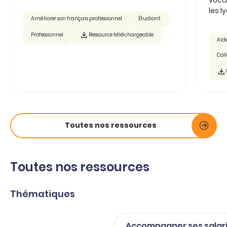
les ly
Améliorer son français professionnel
Étudiant
Professionnel
Ressource téléchargeable
Aide
Col
Toutes nos ressources
Toutes nos ressources
Thématiques
Accompagner ses salar