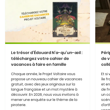
Le trésor d’Édouard N’a-qu’un-œil :
Péri
téléchargez votre cahier de
de v
vacances à faire en famille
coll
Chaque année, le Projet Voltaire vous
Et si
propose un nouveau cahier de vacances
île 
gratuit, avec des jeux originaux sur la
et en
langue française et un mot mystère à
de fr
découvrir. En 2026, nous vous invitons à
un c
mener une enquête sur le thème de la
scéna
piraterie.
d’or
vocab