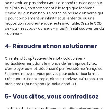
Ne devrait-on pas écrire « Je lui ai donné tous les conseils
que j’ai pus », conformément à la règle que l’on vient
d’évoquer ? Eh bien non ! Le participe passé d’un verbe qui
a pour complément un infinitif sous-entendu ou une
proposition sous-entendue reste invariable. Or ici, le COD
de « pu » n’est pas « conseils », mais l’infinitif sous-entendu
« donner ».
4-
Résoudre et non solutionner
On entend (trop) souvent le mot « solutionner »,
particulièrement dans le monde de l’entreprise. Évitez
d’employer ce mot, déconseillé par l’Académie française.
Et, bonne nouvelle, vous pouvez pour cela utiliser le mot
« résoudre » ! Par exemple, dites ou écrivez : « J’ai résolu ce
problème » (et non pas « j’ai solutionné… »).
5-
Vous dites, vous contredisez
Je dis, tu dis, il dit, nous disons, vous… dites, bien entendu !