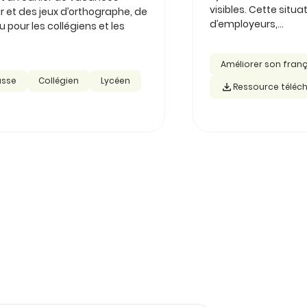
visibles. Cette sit
r et des jeux d’orthographe, de
d’employeurs,...
pour les collégiens et les
Améliorer son fran
asse
Collégien
Lycéen
Ressource téléc