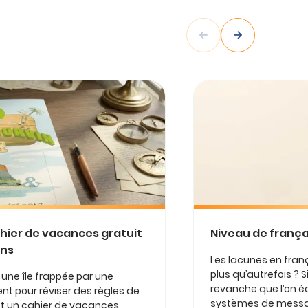
ahier de vacances gratuit
Niveau de françai
ens
Les lacunes en franç
plus qu’autrefois ? Si
r une île frappée par une
revanche que l’on éc
nt pour réviser des règles de
systèmes de message
est un cahier de vacances