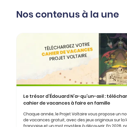
professionnel
d’orthographe
Éducation
Nos contenus à la une
Animer une classe
Syntaxe
Organismes de
Aider ses enfants
formation
Toutes nos fiches
Certifier ses compétences
Accompagner ses
salariés
Évaluer le niveau de ses
salariés
Explorer la langue
française
Découvrir nos
ouvrages
Le trésor d’Édouard N’a-qu’un-œil : télécha
Témoignages
cahier de vacances à faire en famille
Chaque année, le Projet Voltaire vous propose un n
de vacances gratuit, avec des jeux originaux sur la
française et un mot mystère à découvrir. En 2026, 