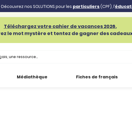
 Découvrez nos SOLUTIONS pour les
particuliers
(CPF), l’
éducat
Téléchargez votre cahier de vacances 2026.
ez le mot mystère et tentez de gagner des cadeaux 
Médiathèque
Fiches de français