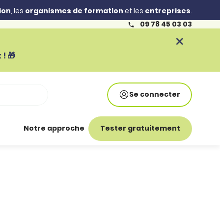
ion
, les
organismes de formation
et les
entreprises
.
09 78 45 03 03
! 🎁
Se connecter
Notre approche
Tester gratuitement