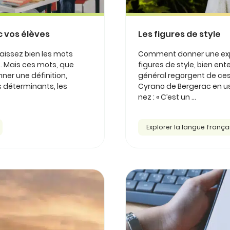
c vos élèves
Les figures de style
aissez bien les mots
Comment donner une expre
ôt... Mais ces mots, que
figures de style, bien ente
nner une définition,
général regorgent de ces 
s déterminants, les
Cyrano de Bergerac en use
nez : « C’est un ...
Explorer la langue frança