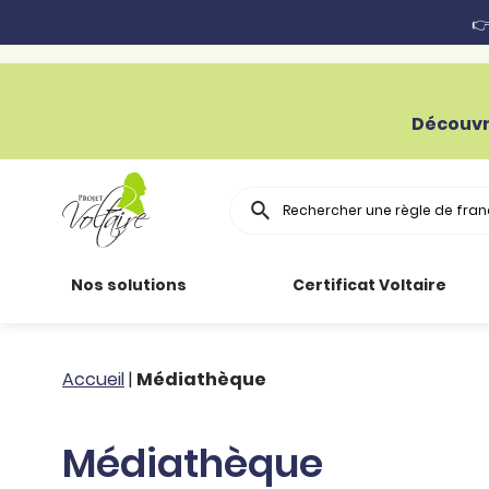
👉
Découvr
Rechercher
Nos solutions
Certificat Voltaire
Particuliers
Toutes nos
Conjugaison
Accueil
|
Médiathèque
ressources
Entreprises
Grammaire
Médiathèque
Améliorer son
français
Secteur public
Règle