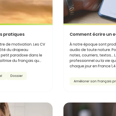
s pratiques
Comment écrire un e-
ttre de motivation. Les CV
À notre époque sont pro
 côté du drapeau
audio de toute nature. Po
 Un petit paradoxe dans le
notes, courriers, textos..
îtrise du français qu...
professionnel ou la vie qu
chaque jour en France 1,4 m
el
Dossier
Améliorer son français p