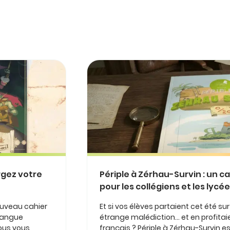
rgez votre
Périple à Zérhau-Survin : un c
pour les collégiens et les lycé
ouveau cahier
Et si vos élèves partaient cet été su
 langue
étrange malédiction… et en profitaie
nous vous
français ? Périple à Zérhau-Survin 