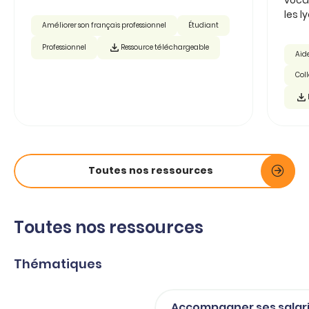
les ly
Améliorer son français professionnel
Étudiant
Professionnel
Ressource téléchargeable
Aide
Col
Toutes nos ressources
Toutes nos ressources
Thématiques
Accompagner ses salar