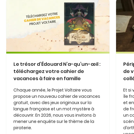
Le trésor d’Édouard N’a-qu’un-œil :
Péri
téléchargez votre cahier de
de v
vacances à faire en famille
coll
Chaque année, le Projet Voltaire vous
Et si
propose un nouveau cahier de vacances
île 
gratuit, avec des jeux originaux sur la
et en
langue française et un mot mystère à
de fr
découvrir. En 2026, nous vous invitons à
un c
mener une enquête sur le thème de la
scéna
piraterie.
d’or
vocab