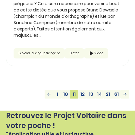
piégeuse ? Cela sera nécessaire pour venir à bout
de cette dictée que vous propose Bruno Dewaele
(champion du monde d’orthographe) et lue par
Sandrine Campese (membre de notre comité
d’experts). Faites attention également aux
majuscules…
Explorer la langue française
Dictée
Vidéo
1
10
11
12
13
14
21
61
Retrouvez le Projet Voltaire dans
votre poche !
"Application utile et instructive.