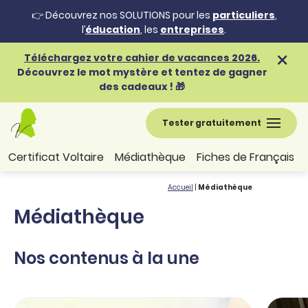
👉 Découvrez nos SOLUTIONS pour les
particuliers
,
l’
éducation
, les
entreprises
.
Téléchargez votre cahier de vacances 2026.
Découvrez le mot mystère et tentez de gagner
des cadeaux ! 🎁
Tester gratuitement
Certificat Voltaire
Médiathèque
Fiches de Français
Accueil
|
Médiathèque
Médiathèque
Nos contenus à la une