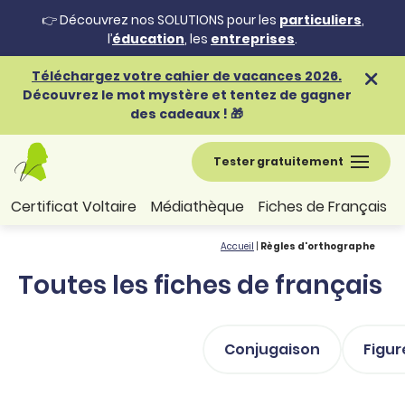
👉 Découvrez nos SOLUTIONS pour les
particuliers
,
l’
éducation
, les
entreprises
.
Téléchargez votre cahier de vacances 2026.
Découvrez le mot mystère et tentez de gagner
des cadeaux ! 🎁
Tester gratuitement
Certificat Voltaire
Médiathèque
Fiches de Français
Accueil
|
Règles d'orthographe
Toutes les fiches de français
Conjugaison
Figur