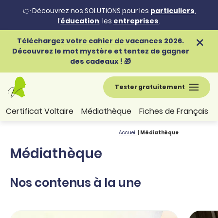
👉 Découvrez nos SOLUTIONS pour les
particuliers
,
l’
éducation
, les
entreprises
.
Téléchargez votre cahier de vacances 2026.
Découvrez le mot mystère et tentez de gagner
des cadeaux ! 🎁
Tester gratuitement
Certificat Voltaire
Médiathèque
Fiches de Français
Accueil
|
Médiathèque
Médiathèque
Nos contenus à la une