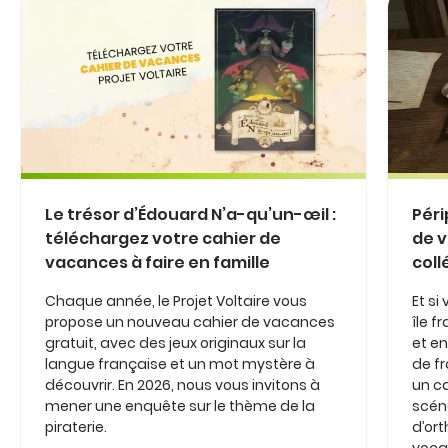
Le trésor d’Édouard N’a-qu’un-œil :
Péri
téléchargez votre cahier de
de v
vacances à faire en famille
coll
Chaque année, le Projet Voltaire vous
Et si
propose un nouveau cahier de vacances
île 
gratuit, avec des jeux originaux sur la
et en
langue française et un mot mystère à
de fr
découvrir. En 2026, nous vous invitons à
un c
mener une enquête sur le thème de la
scéna
piraterie.
d’or
vocab