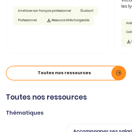
les ly
Améliorer son français professionnel
Étudiant
Professionnel
Ressource téléchargeable
Aide
Col
Toutes nos ressources
Toutes nos ressources
Thématiques
Accompagner ses salar