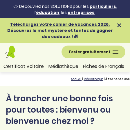
👉 Découvrez nos SOLUTIONS pour les
particuliers
,
l’
éducation
, les
entreprises
.
Téléchargez votre cahier de vacances 2026.
Découvrez le mot mystère et tentez de gagner
des cadeaux ! 🎁
Tester gratuitement
Certificat Voltaire
Médiathèque
Fiches de Français
Accueil
|
Médiathèque
|
À trancher une
À trancher une bonne fois
pour toutes : bienvenu ou
bienvenue chez moi ?