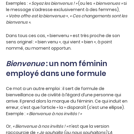
Exemples :
« Soyez les bienvenus ! »
(ou les
« bienvenues »
si
le message s’adresse exclusivement à des femmes),
« Votre offre est la bienvenue
»,
« Ces changements sont les
bienvenus ».
Dans tous ces cas, « bienvenu » est très proche de son
sens originel : « bien venu », qui vient « bien », à point
nommé, au moment opportun.
Bienvenue
: un nom féminin
employé dans une formule
Ce mot a un autre emploi : il sert de formule de
bienveillance ou de civilité à l’égard d’une personne qui
arrive. Il prend alors la marque du féminin. Ce qui induit en
erreur, c’est que l’article « la » disparaît (c’est une ellipse).
Exemple :
« Bienvenue à nos invités ! »
Or,
« Bienvenue à nos invités ! »
n’est que la version
raccourcie de
« Je souhaite (ou nous souhaitons) LA