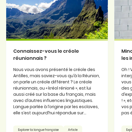
Connaissez-vous le créole
Minc
réunionnais ?
les 
Nous vous avons présenté le créole des
Oh ! 
Antilles, mais saviez-vous qu’à la Réunion,
inter
on parle un créole différent ? Le créole
vous 
réunionnais, ou « kréol rénioné », est lui
des 
aussi créé sur la base du français, mais
d’exp
avec d’autres influences linguistiques.
! », 
Langue parlée à l’origine par les esclaves,
vos p
elle s’est aujourd’hui répandue sur...
pas é
Explorer la langue française
Article
Expl