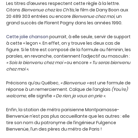
Les titres d’œuvres respectent cette règle à la lettre.
Citons
Bienvenue chez les Ch’tis,
le film de Dany Boon aux
20 489 303 entrées ou encore
Bienvenue chez moi
, un
grand succès de Florent Pagny dans les années 1990.
Cette jolie chanson
pourrait, à elle seule, servir de support
à cette « leçon ». En effet, on y trouve les deux cas de
figure. Si le titre est composé de la formule au féminin, les
paroles, en revanche, contiennent l’adjectif au masculin :
« Sois le bienvenu chez moi »
ou encore
« Tu seras bienvenu
chez moi ».
Précisons qu’au Québec,
« Bienvenue »
est une formule de
réponse à un remerciement. Calque de l’anglais
(You’re)
welcome
, elle signifie
« De rien, je vous en prie »
.
Enfin, la station de métro parisienne Montparnasse-
Bienvenüe n’est pas plus accueillante que les autres : elle
tire son nom du patronyme de l’ingénieur Fulgence
Bienvenüe, l’un des pères du métro de Paris !