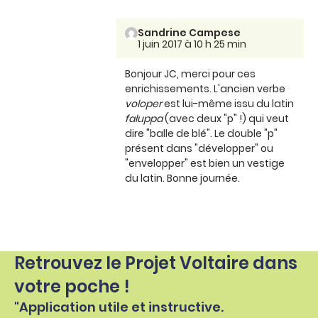
Sandrine Campese
1 juin 2017 à 10 h 25 min
Bonjour JC, merci pour ces
enrichissements. L'ancien verbe
voloper
est lui-même issu du latin
faluppa
(avec deux "p" !) qui veut
dire "balle de blé". Le double "p"
présent dans "développer" ou
"envelopper" est bien un vestige
du latin. Bonne journée.
Retrouvez le Projet Voltaire dans
votre poche !
"Application utile et instructive.