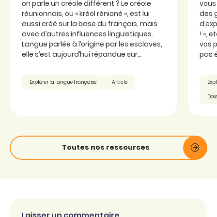
on parle un créole différent ? Le créole
vous 
réunionnais, ou « kréol rénioné », est lui
des 
aussi créé sur la base du français, mais
d’exp
avec d’autres influences linguistiques.
! », 
Langue parlée à l’origine par les esclaves,
vos p
elle s’est aujourd’hui répandue sur...
pas é
Explorer la langue française
Article
Expl
Doss
Toutes nos ressources
Laisser un commentaire