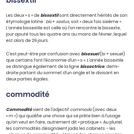
bissextil
Les deux « s » de
bissextil
sont directement hérités de son
étymologie latine :
bis
+
sextus
, soit « deux fois sixième ».
L’année bissextile est celle où l’on rencontre le bissexte,
jour ajouté tous les quatre ans au moins de février, lequel
est alors de 29 jours.
C’est peut-être par confusion avec
bisexuel
(bi + sexuel)
que certains font l’économie d’un « s ». L’année bissextile
se distingue également de la ligne
bissectrice
, demi-
droite partant du sommet d’un angle et le divisant en
deux parties égales.
commodité
Commodité
vient de l’adjectif
commode
(avec deux
« m ») qui qualifie une chose qui se prête bien à l’usage
qu’on veut en faire, autrement dit « pratique ». Au pluriel,
les commodités désignaient jadis les cabinets – les