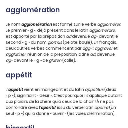
agglomération
Le nom
agglomération
est formé sur le verbe
agglomérer
.
Le premier « g », déjà présent dans le latin
agglomerare
,
est apporté par la préposition
ad
devenue
ag-
devant le
second « g » du nom
glomus
(pelote, boule). En français,
deux autres verbes commencent par
agg-
:
aggraver
et
agglutiner
, réunion de la préposition latine
ad
, devenue
ag-
devant le « g » de
gluten
(colle).
appétit
L’
appétit
vient en mangeant et du latin
appetitus
(deux
« p »), signifiant « désir ». C’est pourquoi il s’applique autant
aux plaisirs de la chère qu’à ceux de la chair ! À ne pas
confondre avec l’
apéritif
, issu du verbe latin
aperire
(un
seul « p ») qui a donné « ouvrir » (les voies d’élimination).