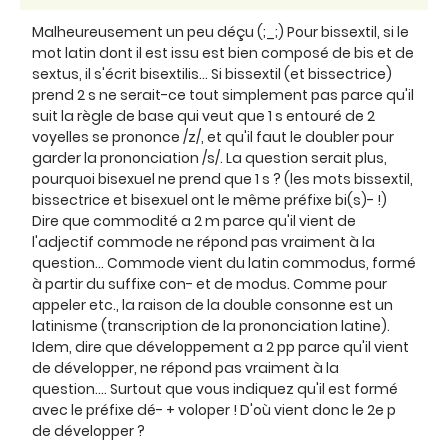
Malheureusement un peu déçu (;_;) Pour bissextil, si le
mot latin dont il est issu est bien composé de bis et de
sextus, il s'écrit bisextilis... Si bissextil (et bissectrice)
prend 2 s ne serait-ce tout simplement pas parce qu'il
suit la règle de base qui veut que 1 s entouré de 2
voyelles se prononce /z/, et qu'il faut le doubler pour
garder la prononciation /s/. La question serait plus,
pourquoi bisexuel ne prend que 1 s ? (les mots bissextil,
bissectrice et bisexuel ont le même préfixe bi(s)- !)
Dire que commodité a 2 m parce qu'il vient de
l'adjectif commode ne répond pas vraiment à la
question... Commode vient du latin commodus, formé
à partir du suffixe con- et de modus. Comme pour
appeler etc., la raison de la double consonne est un
latinisme (transcription de la prononciation latine).
Idem, dire que développement a 2 pp parce qu'il vient
de développer, ne répond pas vraiment à la
question.... Surtout que vous indiquez qu'il est formé
avec le préfixe dé- + voloper ! D'où vient donc le 2e p
de développer ?