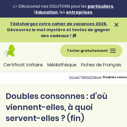
👉 Découvrez nos SOLUTIONS pour les
particuliers
,
l’
éducation
, les
entreprises
.
Téléchargez votre cahier de vacances 2026.
Découvrez le mot mystère et tentez de gagner
des cadeaux ! 🎁
Tester gratuitement
Certificat Voltaire
Médiathèque
Fiches de Français
Accueil
|
Médiathèque
|
Doubles consonn
Doubles consonnes : d’où
viennent-elles, à quoi
servent-elles ? (fin)