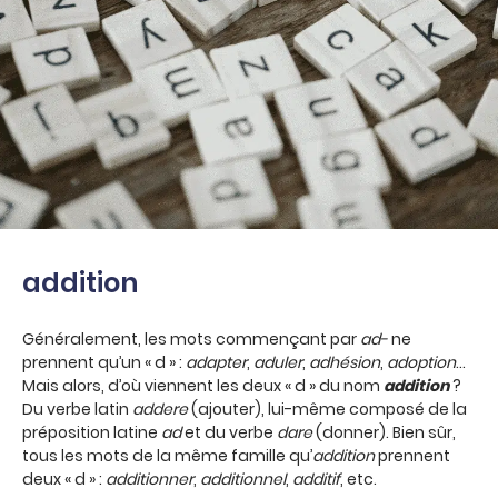
addition
Généralement, les mots commençant par
ad-
ne
prennent qu’un « d » :
adapter
,
aduler
,
adhésion
,
adoption
…
Mais alors, d’où viennent les deux « d » du nom
addition
?
Du verbe latin
addere
(ajouter), lui-même composé de la
préposition latine
ad
et du verbe
dare
(donner). Bien sûr,
tous les mots de la même famille qu’
addition
prennent
deux « d » :
additionner
,
additionnel
,
additif
, etc.