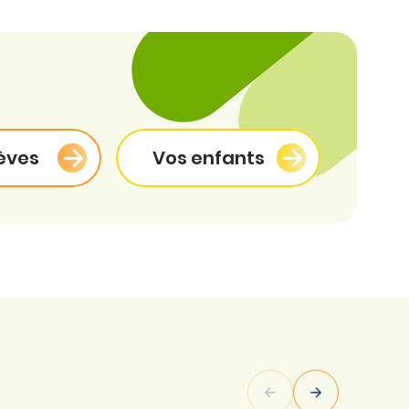
èves
Vos enfants