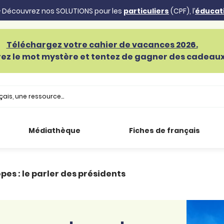
 Découvrez nos SOLUTIONS pour les
particuliers
(CPF), l’
éducat
Téléchargez votre cahier de vacances 2026.
ez le mot mystère et tentez de gagner des cadeaux 
Médiathèque
Fiches de français
opes : le parler des présidents