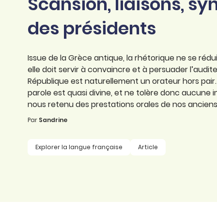
Scansion, liaisons, syn
professionnel
d’orthographe
Éducation
des présidents
Animer une classe
Syntaxe
Organismes de
Aider ses enfants
formation
Toutes nos fiches
Issue de la Grèce antique, la rhétorique ne se rédui
Certifier ses compétences
Accompagner ses
elle doit servir à convaincre et à persuader l’audite
salariés
République est naturellement un orateur hors pair
Évaluer le niveau de ses
parole est quasi divine, et ne tolère donc aucune
salariés
Explorer la langue
nous retenu des prestations orales de nos anciens
française
Par
Sandrine
Découvrir nos
ouvrages
Explorer la langue française
Article
Témoignages