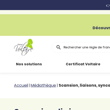
👉
Découvr
Rechercher
Nos solutions
Certificat Voltaire
Particuliers
Toutes nos
Conjugaison
Accueil
|
Médiathèque
|
Scansion, liaisons, sync
ressources
Entreprises
Grammaire
Améliorer son
français
Secteur public
Règle