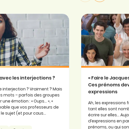
avec les interjections ?
« Faire le Jacqu
Ces prénoms de
 interjection ? Vraiment ? Mais
expressions
 ces mots – parfois des groupes
 une émotion : « Oups… », «
Ah, les expressions f
probable que vos professeurs de
tant elles sont nomb
e sujet (et pour caus...
écrire sur elles… Au
d’expressions en part
prénoms, ou qui so