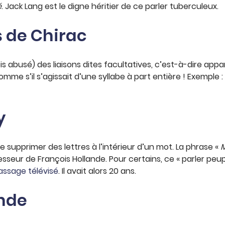
é
. Jack Lang est le digne héritier de ce parler tuberculeux.
s de Chirac
 abusé) des liaisons dites facultatives, c’est-à-dire appa
omme s’il s’agissait d’une syllabe à part entière ! Exemple :
y
e supprimer des lettres à l’intérieur d’un mot. La phrase «
M
eur de François Hollande. Pour certains, ce « parler peuple 
assage télévisé
. Il avait alors 20 ans.
ande