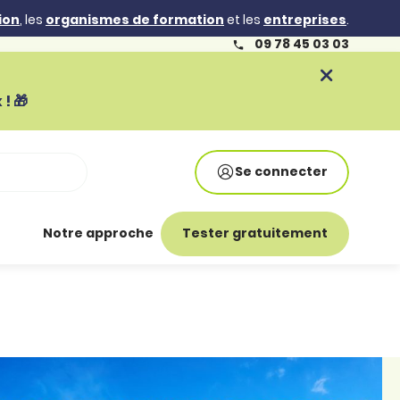
ion
, les
organismes de formation
et les
entreprises
.
09 78 45 03 03
! 🎁
Se connecter
Notre approche
Tester gratuitement