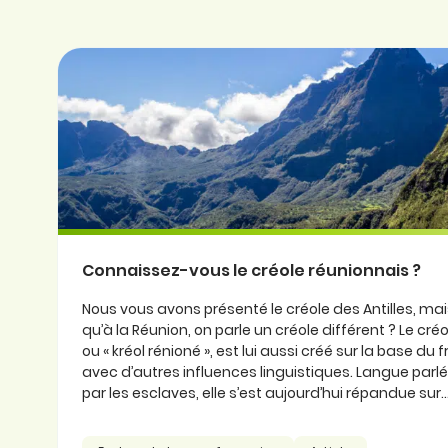
Connaissez-vous le créole réunionnais ?
Nous vous avons présenté le créole des Antilles, ma
qu’à la Réunion, on parle un créole différent ? Le cré
ou « kréol rénioné », est lui aussi créé sur la base du
avec d’autres influences linguistiques. Langue parlée
par les esclaves, elle s’est aujourd’hui répandue sur..