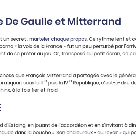
 De Gaulle et Mitterrand
it un secret :
marteler chaque propos
. Ce rythme lent et c
ncarna « la voix de la France » fut un peu perturbé par l’arr
t de se prêter au jeu. Or, transposé au petit écran, ce par
chose que François Mitterrand a partagée avec le général 
e
e
atiquait sous la III
puis la IV
République, c’est-à-dire d
nx, à la fois fier et froid.
E
rd d’Estaing, en jouant de l’accordéon et en s’invitant à dîne
chaude dans la bouche ».
Son chaleureux « au revoir »
qui po