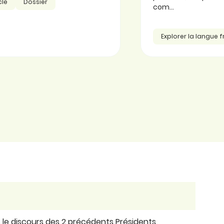
cle
Dossier
com...
Explorer la langue 
s le discours des 2 précédents Présidents