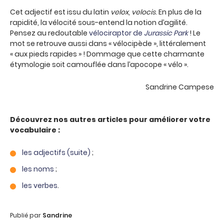
Cet adjectif est issu du latin
velox
,
velocis
. En plus de la
rapidité, la vélocité sous-entend la notion d’agilité.
Pensez au redoutable
vélociraptor de
Jurassic Park
! Le
mot se retrouve aussi dans « vélocipède », littéralement
« aux pieds rapides » ! Dommage que cette charmante
étymologie soit camouflée dans l’apocope « vélo ».
Sandrine Campese
Découvrez nos autres articles pour améliorer votre
vocabulaire :
les adjectifs (suite)
;
les noms
;
les verbes
.
Publié par
Sandrine