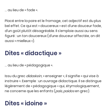
… au lieu de « fade ».
Placé entre la poire et le fromage, cet adjectif est du plus
bel effet. Ce qui est « doucereux » est d’une douceur fade,
d’un goût plutôt désagréable. Il s’emploie aussi au sens
figuré : un ton doucereux (d’une douceur affectée, on dit
aussi « mielleux »).
Dites « didactique »
… au lieu de « pédagogique ».
Issu du grec
didaskein
, « enseigner », il signifie « qui vise à
instruire ». Exemple : un ouvrage didactique. Il se distingue
légèrement de « pédagogique » qui, étymologiquement,
ne concerne que les enfants (
pais, paidos
en grec).
Dites « idoine »