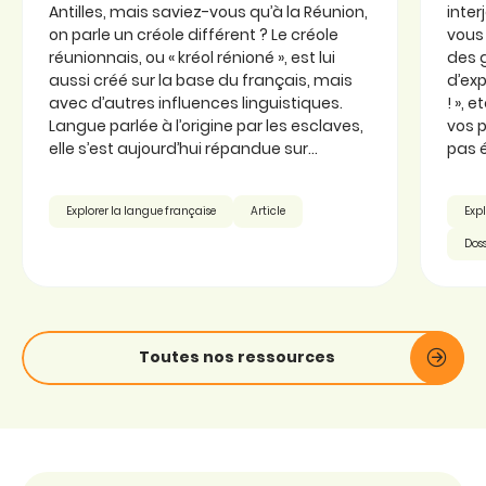
Antilles, mais saviez-vous qu’à la Réunion,
inter
on parle un créole différent ? Le créole
vous 
réunionnais, ou « kréol rénioné », est lui
des 
aussi créé sur la base du français, mais
d’exp
avec d’autres influences linguistiques.
! », 
Langue parlée à l’origine par les esclaves,
vos p
elle s’est aujourd’hui répandue sur...
pas é
Explorer la langue française
Article
Expl
Doss
Toutes nos ressources