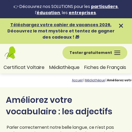
👉 Découvrez nos SOLUTIONS pour les
particuliers
,
l’
éducation
, les
entreprises
.
Téléchargez votre cahier de vacances 2026.
Découvrez le mot mystère et tentez de gagner
des cadeaux ! 🎁
Tester gratuitement
Certificat Voltaire
Médiathèque
Fiches de Français
Accueil
|
Médiathèque
|
Améliorez votre
Améliorez votre
vocabulaire : les adjectifs
Parler correctement notre belle langue, ce n’est pas