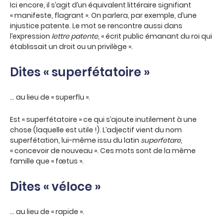
Ici encore, il s’agit d’un équivalent littéraire signifiant
« manifeste, flagrant ». On parlera, par exemple, d’une
injustice patente. Le mot se rencontre aussi dans
l’expression
lettre patente
, « écrit public émanant du roi qui
établissait un droit ou un privilège ».
Dites « superfétatoire »
… au lieu de « superflu ».
Est « superfétatoire » ce qui s’ajoute inutilement à une
chose (laquelle est utile !). L’adjectif vient du nom
superfétation, lui-même issu du latin
superfetare
,
« concevoir de nouveau ». Ces mots sont de la même
famille que « fœtus ».
Dites « véloce »
… au lieu de « rapide ».