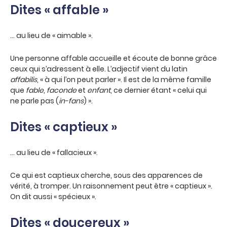
Dites « affable »
… au lieu de « aimable ».
Une personne affable accueille et écoute de bonne grâce
ceux qui s’adressent à elle. L’adjectif vient du latin
affabilis
, « à qui l’on peut parler ». Il est de la même famille
que
fable
,
faconde
et
enfant
, ce dernier étant « celui qui
ne parle pas (
in-fans
) ».
Dites « captieux »
… au lieu de « fallacieux ».
Ce qui est captieux cherche, sous des apparences de
vérité, à tromper. Un raisonnement peut être « captieux ».
On dit aussi « spécieux ».
Dites « doucereux »