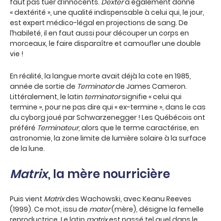
faut pas tuer d’innocents.
Dexter
a également donné
« dextérité », une qualité indispensable à celui qui, le jour,
est expert médico-légal en projections de sang. De
l’habileté, il en faut aussi pour découper un corps en
morceaux, le faire disparaître et camoufler une double
vie !
En réalité, la langue morte avait déjà la cote en 1985,
année de sortie de
Terminator
de James Cameron.
Littéralement, le latin
terminator
signifie « celui qui
termine », pour ne pas dire qui « ex-termine », dans le cas
du cyborg joué par Schwarzenegger ! Les Québécois ont
préféré
Terminateur
, alors que le terme caractérise, en
astronomie, la zone limite de lumière solaire à la surface
de la lune.
Matrix
, la mère nourricière
Puis vient
Matrix
des Wachowski, avec Keanu Reeves
(1999). Ce mot, issu de
mater
(mère), désigne la femelle
reproductrice. Le latin
matrix
est passé tel quel dans le