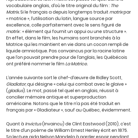
vocabulaire anglais, d’où le titre original du film :
The
Matrix.
Si le français a depuis longtemps traduit
matrix
par
« matrice », l’utilisation du latin, langue source par
excellence, colle parfaitement avec le sens figuré de
matrix
: « élément qui fournit un appui ou une structure ».
En effet, dans le film, les humains sont branchés à la
Matrice qui les maintient en vie dans un cocon rempli de
liquide amniotique. Pas convaincus par la racine latine
que l’on pouvait prendre pour de l’anglais, les Québécois
ont préféré nommer le film
La Matrice.
L’année suivante sort le chef-d’œuvre de Ridley Scott,
Gladiator,
qui désigne « celui qui combat avec le glaive »
(
gladius
). Le mot, passé tel quel en anglais, réussit à
concilier mémoire antique et superproduction
américaine. Notons que le titre n’a pas été traduit en
français par « Gladiateur », sauf au Québec, évidemment.
Quant à
Invictus
(Invaincu) de Clint Eastwood (2010), c’est
le titre d’un poème de William Ernest Henley écrit en 1875.
Sa lecture aida Nelson Mandela à garder espoir pendant