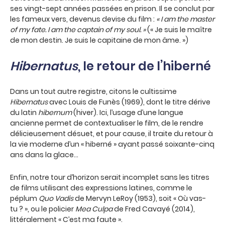
ses vingt-sept années passées en prison. Il se conclut par
les fameux vers, devenus devise du film :
« I am the master
of my fate. I am the captain of my soul. »
(« Je suis le maître
de mon destin. Je suis le capitaine de mon âme. »)
Hibernatus
, le retour de l’hiberné
Dans un tout autre registre, citons le cultissime
Hibernatus
avec Louis de Funès (1969), dont le titre dérive
du latin
hibernum
(hiver). Ici, l’usage d’une langue
ancienne permet de contextualiser le film, de le rendre
délicieusement désuet, et pour cause, il traite du retour à
la vie moderne d’un « hiberné » ayant passé soixante-cinq
ans dans la glace…
Enfin, notre tour d’horizon serait incomplet sans les titres
de films utilisant des expressions latines, comme le
péplum
Quo Vadis
de Mervyn LeRoy (1953), soit « Où vas-
tu ? », ou le policier
Mea Culpa
de Fred Cavayé (2014),
littéralement « C’est ma faute ».