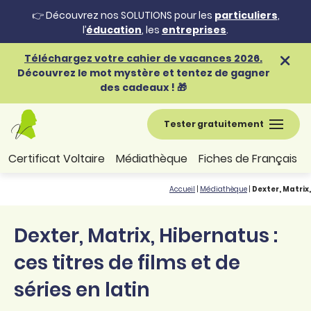
👉 Découvrez nos SOLUTIONS pour les
particuliers
,
l’
éducation
, les
entreprises
.
Téléchargez votre cahier de vacances 2026.
Découvrez le mot mystère et tentez de gagner
des cadeaux ! 🎁
Tester gratuitement
Certificat Voltaire
Médiathèque
Fiches de Français
Accueil
|
Médiathèque
|
Dexter, Matrix,
Dexter, Matrix, Hibernatus :
ces titres de films et de
séries en latin