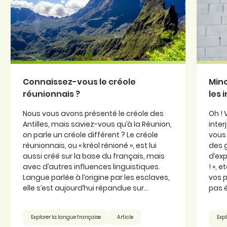
Connaissez-vous le créole
Minc
réunionnais ?
les 
Nous vous avons présenté le créole des
Oh ! 
Antilles, mais saviez-vous qu’à la Réunion,
inter
on parle un créole différent ? Le créole
vous 
réunionnais, ou « kréol rénioné », est lui
des 
aussi créé sur la base du français, mais
d’exp
avec d’autres influences linguistiques.
! », 
Langue parlée à l’origine par les esclaves,
vos p
elle s’est aujourd’hui répandue sur...
pas é
Explorer la langue française
Article
Expl