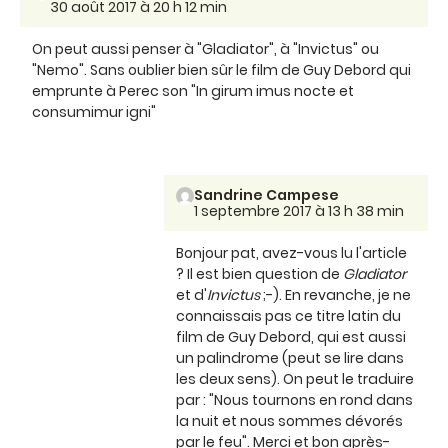
30 août 2017 à 20 h 12 min
On peut aussi penser à "Gladiator", à "Invictus" ou
"Nemo". Sans oublier bien sûr le film de Guy Debord qui
emprunte à Perec son "In girum imus nocte et
consumimur igni"
Sandrine Campese
1 septembre 2017 à 13 h 38 min
Bonjour pat, avez-vous lu l'article
? Il est bien question de
Gladiator
et d'
Invictus
;-). En revanche, je ne
connaissais pas ce titre latin du
film de Guy Debord, qui est aussi
un palindrome (peut se lire dans
les deux sens). On peut le traduire
par : "Nous tournons en rond dans
la nuit et nous sommes dévorés
par le feu". Merci et bon après-