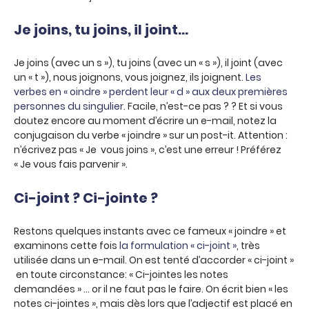
Je joins, tu joins, il joint…
Je joins (avec un s »), tu joins (avec un « s »), il joint (avec
un « t »), nous joignons, vous joignez, ils joignent.
Les
verbes en « oindre » perdent leur « d » aux deux premières
personnes du singulier.
Facile, n’est-ce pas ? ? Et si vous
doutez encore au moment d’écrire un e-mail, notez la
conjugaison du verbe « joindre » sur un post-it. Attention :
n’écrivez pas « Je vous joins », c’est une erreur ! Préférez
« Je vous fais parvenir ».
Ci-joint ? Ci-jointe ?
Restons quelques instants avec ce fameux « joindre » et
examinons cette fois
la formulation « ci-joint »
, très
utilisée dans un e-mail. On est tenté d’accorder « ci-joint »
en toute circonstance: « Ci-jointes les notes
demandées » … or il ne faut pas le faire. On écrit bien « les
notes ci-jointes », mais dès lors que l’adjectif est placé en