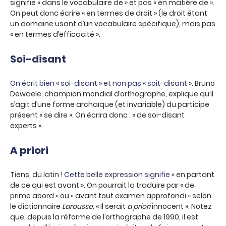
signifie « dans le vocabulaire de » et pas « en matière de ».
On peut donc écrire « en termes de droit » (le droit étant
un domaine usant d’un vocabulaire spécifique), mais pas
« en termes d’efficacité ».
Soi-disant
On écrit bien « soi-disant » et non pas « soit-disant ».
Bruno
Dewaele, champion mondial d’orthographe, explique qu’il
s’agit d’une forme archaïque (et invariable) du participe
présent « se dire ». On écrira donc : « de soi-disant
experts ».
A priori
Tiens, du latin !
Cette belle expression signifie
« en partant
de ce qui est avant ». On pourrait la traduire par « de
prime abord » ou « avant tout examen approfondi » selon
le dictionnaire
Larousse
. « Il serait
a priori
innocent ». Notez
que, depuis la réforme de l’orthographe de 1990, il est