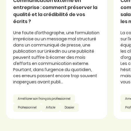
Communication externe en
Com
entreprise : comment préserver la
com
qualité et la crédibilité de vos
sala
écrits ?
les
Une faute d’orthographe, une formulation
La c
imprécise ou un message mal structuré
sur l
dans un communiqué de presse, une
équi
publication sur LinkedIn ou une publicité
les c
peuvent suffire à écorner des mois
d’or
d’efforts en communication externe.
Les 
Pourtant, dans l’urgence du quotidien,
hésit
ces erreurs passent encore trop souvent
mais 
inaperçues avant publi...
vous 
Améliorer son français professionnel
Amél
Professionnel
Article
Dossier
Prof