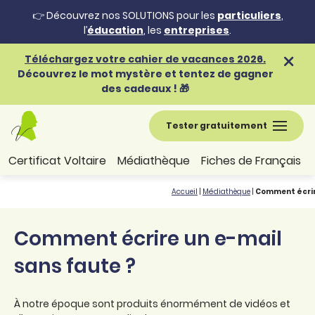
👉 Découvrez nos SOLUTIONS pour les
particuliers
,
l’
éducation
, les
entreprises
.
Téléchargez votre cahier de vacances 2026.
Découvrez le mot mystère et tentez de gagner
des cadeaux ! 🎁
Tester gratuitement
Certificat Voltaire
Médiathèque
Fiches de Français
Accueil
|
Médiathèque
|
Comment écrir
Comment écrire un e-mail
sans faute ?
À notre époque sont produits énormément de vidéos et