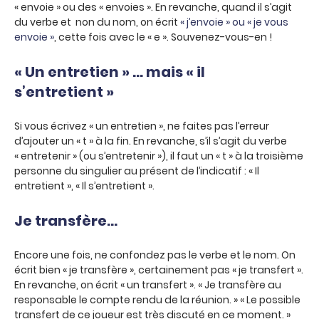
« envoie » ou des « envoies ». En revanche, quand il s’agit
du verbe et non du nom, on écrit
« j’envoie » ou « je vous
envoie »
, cette fois avec le « e ». Souvenez-vous-en !
« Un entretien » … mais « il
s’entretient »
Si vous écrivez « un entretien », ne faites pas l’erreur
d’ajouter un « t » à la fin. En revanche, s’il s’agit du verbe
« entretenir » (ou s’entretenir »), il faut un « t » à la troisième
personne du singulier au présent de l’indicatif : « Il
entretient », « Il s’entretient ».
Je transfère…
Encore une fois, ne confondez pas le verbe et le nom. On
écrit bien « je transfère », certainement pas « je transfert ».
En revanche, on écrit « un transfert ». « Je transfère au
responsable le compte rendu de la réunion. » « Le possible
transfert de ce joueur est très discuté en ce moment. »