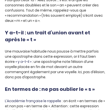
Pourquoi ceux-là ? Allez savoir… Il est vrai que les
consonnes doublées et le son « an » peuvent créer des
confusions. Tout de même, rappelez-vous que
« recommandation » (très souvent employé) s’écrit avec
deux « m » et un « a ».
Y a-t-il : un trait d’union avant et
après le « t »
Une mauvaise habitude nous pousse à mettre parfois
une apostrophe dans cette expression, or il faut bien
écrire
« y a-t-il »
: une apostrophe note l’élision d’une
voyelle placée en fin de mot devant un autre
commençant également par une voyelle. Ici, pas d’élision,
donc pas d’apostrophe.
En termes de : ne pas oublier le « s »
L’Académie française le rappelle
: on écrit « en termes de »
et non pas « en terme de ». Attention : cette expression