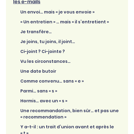
les e-mails
Un envoi… mais « je vous envoie »
« Un entretien » … mais « il s’entretient »
Je transfère…
Je joins, tu joins, il joint…
Ci-joint ? Ci-jointe ?
Vu les circonstances…
Une date butoir
Comme convenu… sans « e »
Parmi… sans « s »
Hormis… avec un « s »
Une recommandation, bien sûr… et pas une
« recommendation »
Y a-t-il : un trait d’union avant et après le
« t »