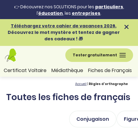
👉 Découvrez nos SOLUTIONS pour les
particuliers
,
l’
éducation
, les
entreprises
.
Téléchargez votre cahier de vacances 2026.
Découvrez le mot mystère et tentez de gagner
des cadeaux ! 🎁
Tester gratuitement
Certificat Voltaire
Médiathèque
Fiches de Français
Accueil
|
Règles d'orthographe
Toutes les fiches de français
Conjugaison
Figur