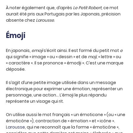
À noter également que, d’après
Le Petit Robert
, ce mot
aurait été pris aux Portugais par les Japonais, précision
absente chez
Larousse
.
Émoji
En japonais,
emoji
s’écrit ainsi. Il est formé du petit mot
e
qui signifie « image » ou « dessin » et de
moji
, « lettre » ou
« caractère ». Il se prononce « émodji ». C’est une marque
déposée.
Il s’agit d’une petite image utilisée dans un message
électronique pour exprimer une émotion, représenter un
personnage, une action… L’émoji le plus répandu
représente un visage qui rit.
On utilise aussi le mot français « un émoticone » (ou « une
émoticône »), contraction de « émotion » et « icône ».
Larousse
, qui ne reconnaît que la forme « émoticône »,