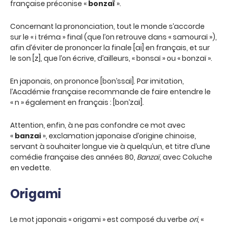
française préconise «
bonzaï
».
Concernant la prononciation, tout le monde s’accorde
sur le « i tréma » final (que l’on retrouve dans « samouraï »),
afin d’éviter de prononcer la finale [ai] en français, et sur
le son [z], que l’on écrive, d’ailleurs, « bonsaï » ou « bonzaï ».
En japonais, on prononce [bon’ssaï]. Par imitation,
l’Académie française recommande de faire entendre le
« n » également en français : [bon’zaï].
Attention, enfin, à ne pas confondre ce mot avec
«
banzai
», exclamation japonaise d’origine chinoise,
servant à souhaiter longue vie à quelqu’un, et titre d’une
comédie française des années 80,
Banzaï
, avec Coluche
en vedette.
Origami
Le mot japonais « origami » est composé du verbe
ori
, «