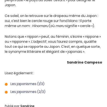
périphrase « le pays du Soleil-Levant » pour désigner le
Japon.
Ce soleil, on le retrouve sur le drapeau même du Japon :
oui, c’est bien le cercle rouge sur fond blanc ! Il porte
même un nom :
Hinomaru
(où
maru
signifie « cercle »).
Notons que « nippon » peut, au féminin, s’écrire « nippone »
ou « nipponne ». L’adjectif, vous l’aurez compris, qualifie
tout ce qui se rapporte au Japon. C’est, en quelque sorte,
le synonyme littéraire et élégant de « japonais ».
Sandrine Campese
Lisez également :
Les japonismes (1/3)
Les japonismes (2/3)
Publié par
Sandrine