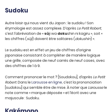
Sudoku
Autre loisir qui nous vient du Japon : le sudoku ! Son
étymologie est assez complexe. D’après
Le Petit Robert
,
c’est l’abréviation de «
sû
ji wa
doku
shin ni kagiru », soit «
les chiffres (
sûji
) doivent être solitaires (
dokushin
) ».
Le sudoku est en effet un jeu de chiffres d’origine
japonaise consistant à compléter de manière logique
une grille
,
composée de neuf carrés de neuf cases
,
avec
des chiffres de 1 à 9.
Comment prononcer le mot ? [Soudokou], d’après
Le Petit
Robert
. Dans le
Larousse en ligne
, c’est la prononciation
[sudokou] qui semble être de mise. À noter que
Larousse
le
note comme « marque déposée » et l’écrit avec une
majuscule : Sudoku.
Kakémono