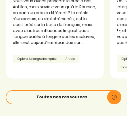
Nous vous avons présenté le créole des
Oh ! 
Antilles, mais saviez-vous qu’à la Réunion,
inter
on parle un créole différent ? Le créole
vous 
réunionnais, ou « kréol rénioné », est lui
des 
aussi créé sur la base du français, mais
d’exp
avec d’autres influences linguistiques.
! », 
Langue parlée à l’origine par les esclaves,
vos p
elle s’est aujourd’hui répandue sur...
pas é
Explorer la langue française
Article
Expl
Doss
Toutes nos ressources