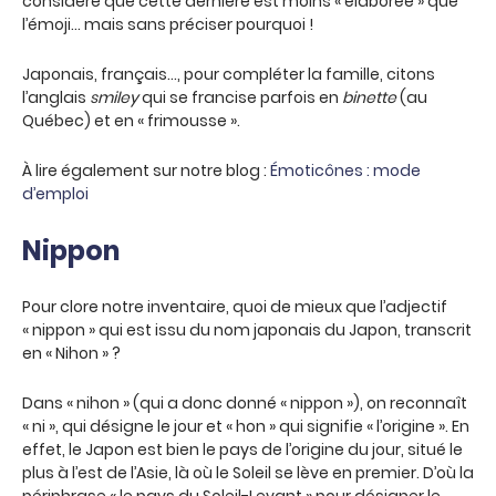
considère que cette dernière est moins « élaborée » que
l’émoji… mais sans préciser pourquoi !
Japonais, français…, pour compléter la famille, citons
l’anglais
smiley
qui se francise parfois en
binette
(au
Québec) et en « frimousse ».
À lire également sur notre blog :
Émoticônes : mode
d’emploi
Nippon
Pour clore notre inventaire, quoi de mieux que l’adjectif
« nippon » qui est issu du nom japonais du Japon, transcrit
en « Nihon » ?
Dans « nihon » (qui a donc donné « nippon »), on reconnaît
« ni », qui désigne le jour et « hon » qui signifie « l’origine ». En
effet, le Japon est bien le pays de l’origine du jour, situé le
plus à l’est de l’Asie, là où le Soleil se lève en premier. D’où la