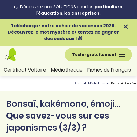
👉 Découvrez nos SOLUTIONS pour les
particuliers
,
l’
éducation
, les
entreprises
.
Téléchargez votre cahier de vacances 2026.
Découvrez le mot mystère et tentez de gagner
des cadeaux ! 🎁
Tester gratuitement
Certificat Voltaire
Médiathèque
Fiches de Français
Accueil
|
Médiathèque
|
Bonsaï, kakémo
Bonsaï, kakémono, émoji...
Que savez-vous sur ces
japonismes (3/3) ?