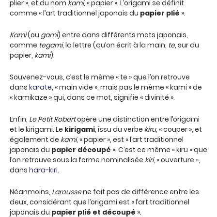
plier »
,
et du nom
kami
, « papier ». L’origami se définit
comme « l’art traditionnel japonais du
papier plié
».
Kami
(ou
gami
) entre dans différents mots japonais,
comme
tegami
, la lettre (qu’on écrit à la main,
te
, sur du
papier,
kami
).
Souvenez-vous, c’est le même « te » que l’on retrouve
dans
karate
, « main vide », mais pas le même « kami » de
« kamikaze » qui, dans ce mot, signifie « divinité ».
Enfin,
Le Petit Robert
opère une distinction entre l’origami
et le kirigami. Le
kirigami
, issu du verbe
kiru
, « couper »
,
et
également de
kami
, « papier »
,
est « l’art traditionnel
japonais du
papier découpé
». C’est ce même « kiru » que
l’on retrouve sous la forme nominalisée
kiri
, « ouverture »,
dans
hara-kiri
.
Néanmoins,
Larousse
ne fait pas de différence entre les
deux, considérant que l’origami est « l’art traditionnel
japonais du
papier plié et découpé
».