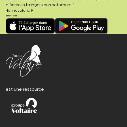
d'écrire le français correctement."
Harinavalona R
⭐⭐⭐⭐⭐
est une ressource