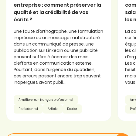
entreprise : comment préserver la
com
qualité et la crédibilité de vos
sala
écrits ?
les
Une faute d’orthographe, une formulation
La c
imprécise ou un message mal structuré
sur l
dans un communiqué de presse, une
équi
publication sur LinkedIn ou une publicité
les c
peuvent suffire à écorner des mois
d’or
d’efforts en communication externe.
Les 
Pourtant, dans l’urgence du quotidien,
hésit
ces erreurs passent encore trop souvent
mais 
inaperçues avant publi...
vous 
Améliorer son français professionnel
Amél
Professionnel
Article
Dossier
Prof