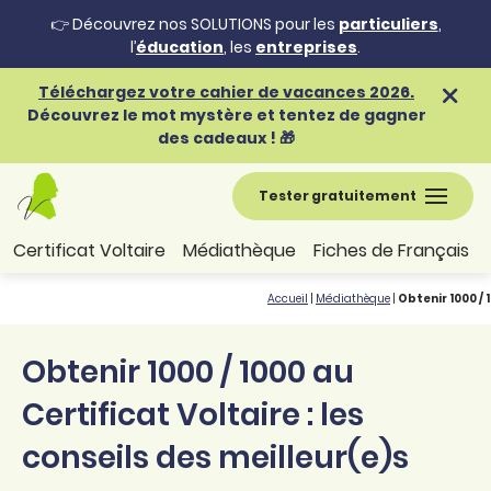
👉 Découvrez nos SOLUTIONS pour les
particuliers
,
l’
éducation
, les
entreprises
.
Téléchargez votre cahier de vacances 2026.
Découvrez le mot mystère et tentez de gagner
des cadeaux ! 🎁
Tester gratuitement
Certificat Voltaire
Médiathèque
Fiches de Français
Accueil
|
Médiathèque
|
Obtenir 1000 / 
Obtenir 1000 / 1000 au
Certificat Voltaire : les
conseils des meilleur(e)s