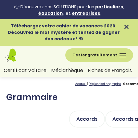
👉 Découvrez nos SOLUTIONS pour les
particuliers
,
l’
éducation
, les
entreprises
.
Téléchargez votre cahier de vacances 2026.
Découvrez le mot mystère et tentez de gagner
des cadeaux ! 🎁
Tester gratuitement
Certificat Voltaire
Médiathèque
Fiches de Français
Accueil
|
Règles d'orthographe
|
Gramma
Grammaire
Accords
Accords a