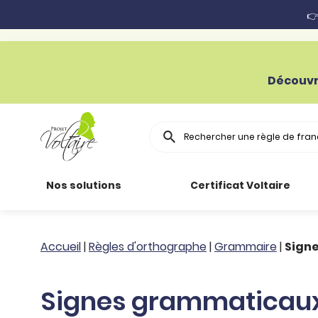
👉
Découvr
Rechercher
Nos solutions
Certificat Voltaire
Particuliers
Toutes nos
Conjugaison
Accueil
|
Règles d'orthographe
|
Grammaire
|
Sign
ressources
Entreprises
Grammaire
Signes grammaticau
Améliorer son
français
Secteur public
Règle