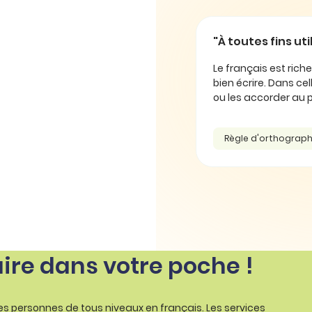
"À toutes fins uti
Le français est rich
bien écrire. Dans cel
ou les accorder au pl
Règle d'orthograp
aire dans votre poche !
les personnes de tous niveaux en français. Les services