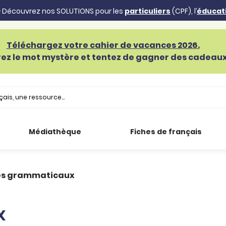
 Découvrez nos SOLUTIONS pour les
particuliers
(CPF), l’
éducat
Téléchargez votre cahier de vacances 2026.
ez le mot mystère et tentez de gagner des cadeaux 
Médiathèque
Fiches de français
es grammaticaux
x