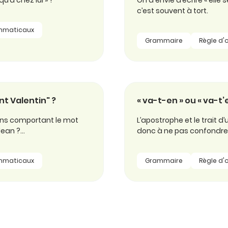
qu’à chez lui » ?
On a envie d’écrire « elle s
c’est souvent à tort.
mmaticaux
Grammaire
Règle d'
nt Valentin" ?
« va-t-en » ou « va-t’e
ons comportant le mot
L’apostrophe et le trait d
 Jean ?…
donc à ne pas confondre «
mmaticaux
Grammaire
Règle d'