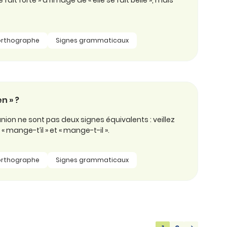
e fait forte » à l’image de « elle se fait belle », mais
orthographe
Signes grammaticaux
n » ?
’union ne sont pas deux signes équivalents : veillez
 mange-t’il » et « mange-t-il ».
orthographe
Signes grammaticaux