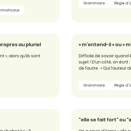
Grammaire
Règle d'
mmaticaux
propres au pluriel
« m’entend-il » ou « m
», alors qu’ils sont
Difficile de savoir quand i
sujet ! D’un côté, on écrit
de l’autre : « Qui l’auteur
Grammaire
Règle d'
"elle se fait fort" ou "