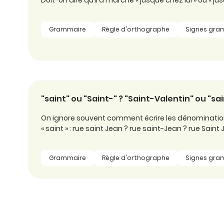
Doit-on dire qu’il a marché « jusque chez lui » ou « jus
Grammaire
Règle d'orthographe
Signes gra
"saint" ou "Saint-" ? "Saint-Valentin" ou "sai
On ignore souvent comment écrire les dénominati
« saint » : rue saint Jean ? rue saint-Jean ? rue Saint
Grammaire
Règle d'orthographe
Signes gra