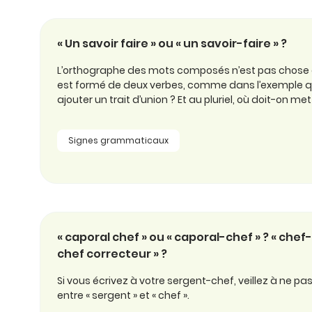
professionnel
d’orthographe
Éducation
Animer une classe
Syntaxe
« Un savoir faire » ou « un savoir-faire » ?
Organismes de
Aider ses enfants
formation
Toutes nos fiches
L’orthographe des mots composés n’est pas chose
est formé de deux verbes, comme dans l’exemple qui
Certifier ses compétences
Accompagner ses
ajouter un trait d’union ? Et au pluriel, où doit-on mettre
salariés
Évaluer le niveau de ses
salariés
Signes grammaticaux
Explorer la langue
française
Découvrir nos
ouvrages
« caporal chef » ou « caporal-chef » ? « chef
Témoignages
chef correcteur » ?
Si vous écrivez à votre sergent-chef, veillez à ne pas 
entre « sergent » et « chef ».