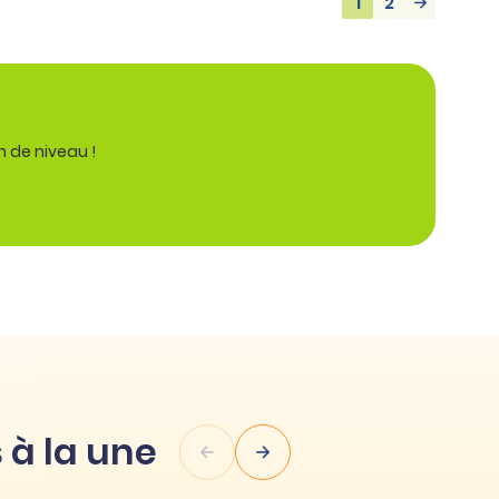
1
2
n de niveau !
 à la une