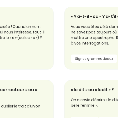
« Y a-t-il » ou « Y a-t’
 aisée ! Quand un nom
Vous vous êtes déjà dem
 nous intéresse, faut-il
ne savez pas toujours où 
 le « s » (ou les « s ») ?
mettre une apostrophe. Ra
à vos interrogations.
Signes grammaticaux
-correcteur » ou «
« le dit » ou « ledit » ?
On a envie d’écrire « la d
belle femme ».
oublier le trait d’union