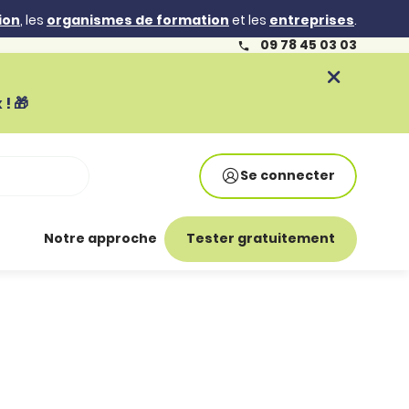
ion
, les
organismes de formation
et les
entreprises
.
09 78 45 03 03
! 🎁
Se connecter
Notre approche
Tester gratuitement