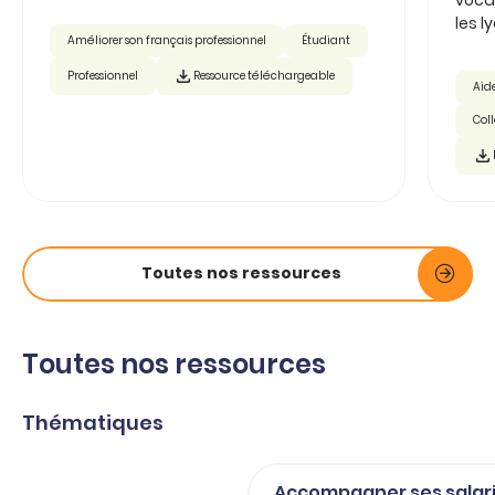
les ly
Améliorer son français professionnel
Étudiant
Professionnel
Ressource téléchargeable
Aide
Col
Toutes nos ressources
Toutes nos ressources
Thématiques
Accompagner ses salar