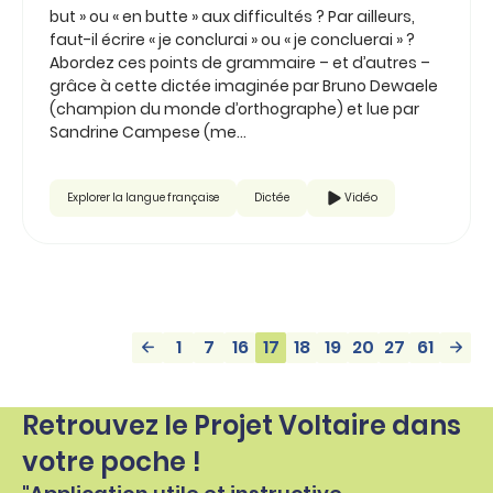
but » ou « en butte » aux difficultés ? Par ailleurs,
faut-il écrire « je conclurai » ou « je concluerai » ?
Abordez ces points de grammaire – et d’autres –
grâce à cette dictée imaginée par Bruno Dewaele
(champion du monde d’orthographe) et lue par
Sandrine Campese (me...
Explorer la langue française
Dictée
Vidéo
1
7
16
17
18
19
20
27
61
Retrouvez le Projet Voltaire dans
votre poche !