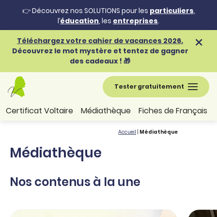
👉 Découvrez nos SOLUTIONS pour les
particuliers
,
l’
éducation
, les
entreprises
.
Téléchargez votre cahier de vacances 2026.
Découvrez le mot mystère et tentez de gagner
des cadeaux ! 🎁
Tester gratuitement
Certificat Voltaire
Médiathèque
Fiches de Français
Accueil
|
Médiathèque
Médiathèque
Nos contenus à la une