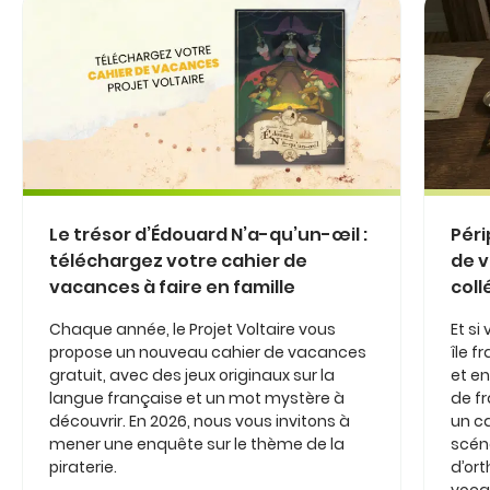
Le trésor d’Édouard N’a-qu’un-œil :
Péri
téléchargez votre cahier de
de v
vacances à faire en famille
coll
Chaque année, le Projet Voltaire vous
Et si
propose un nouveau cahier de vacances
île 
gratuit, avec des jeux originaux sur la
et en
langue française et un mot mystère à
de fr
découvrir. En 2026, nous vous invitons à
un c
mener une enquête sur le thème de la
scéna
piraterie.
d’or
vocab