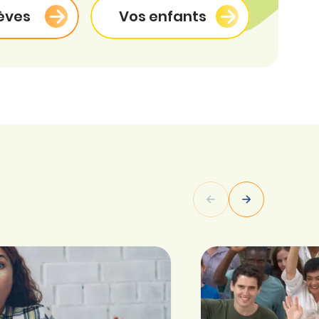
èves
Vos enfants