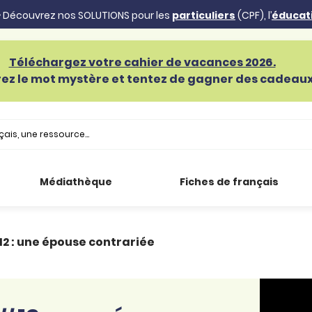
 Découvrez nos SOLUTIONS pour les
particuliers
(CPF), l’
éducat
Téléchargez votre cahier de vacances 2026.
ez le mot mystère et tentez de gagner des cadeaux 
Médiathèque
Fiches de français
12 : une épouse contrariée