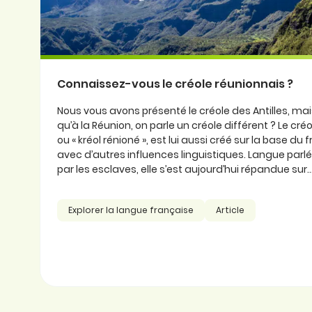
Connaissez-vous le créole réunionnais ?
Nous vous avons présenté le créole des Antilles, ma
qu’à la Réunion, on parle un créole différent ? Le cré
ou « kréol rénioné », est lui aussi créé sur la base du
avec d’autres influences linguistiques. Langue parlée
par les esclaves, elle s’est aujourd’hui répandue sur..
Explorer la langue française
Article