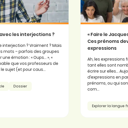
avec les interjections ?
« Faire le Jacqu
Ces prénoms de
 interjection ? Vraiment ? Mais
expressions
 ces mots – parfois des groupes
 une émotion : « Oups… », «
Ah, les expressions f
probable que vos professeurs de
tant elles sont nomb
e sujet (et pour caus...
écrire sur elles… Au
d’expressions en part
prénoms, ou qui so
cle
Dossier
com...
Explorer la langue 