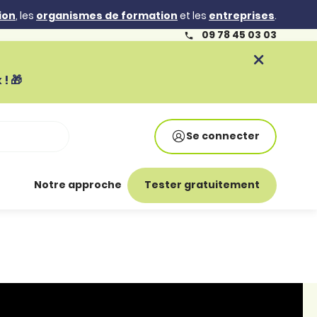
ion
, les
organismes de formation
et les
entreprises
.
09 78 45 03 03
! 🎁
Se connecter
Notre approche
Tester gratuitement