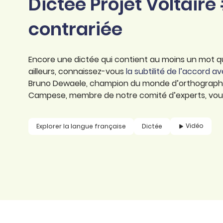
Dictée Projet Voltaire
professionnel
d’orthographe
Éducation
contrariée
Animer une classe
Syntaxe
Organismes de
Aider ses enfants
formation
Toutes nos fiches
Encore une dictée qui contient au moins un mot que
Certifier ses compétences
Accompagner ses
ailleurs, connaissez-vous
la subtilité de l’accord ave
salariés
Bruno Dewaele, champion du monde d’orthographe,
Évaluer le niveau de ses
Campese, membre de notre comité d’experts, vous l
salariés
Explorer la langue
française
Vidéo
Explorer la langue française
Dictée
Découvrir nos
ouvrages
Témoignages