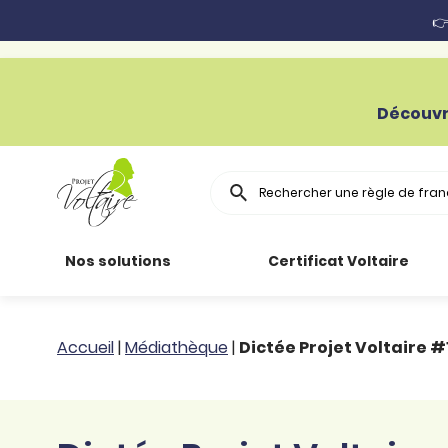
👉
Découvr
Rechercher
Nos solutions
Certificat Voltaire
Particuliers
Toutes nos
Conjugaison
Accueil
|
Médiathèque
|
Dictée Projet Voltaire #
ressources
Entreprises
Grammaire
Améliorer son
français
Secteur public
Règle