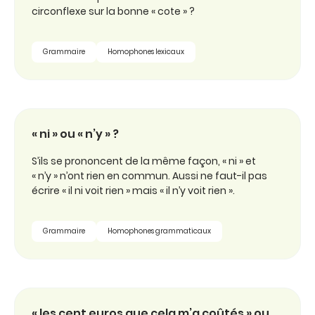
circonflexe sur la bonne « cote » ?
Grammaire
Homophones lexicaux
« ni » ou « n’y » ?
S’ils se prononcent de la même façon, « ni » et
« n’y » n’ont rien en commun. Aussi ne faut-il pas
écrire « il ni voit rien » mais « il n’y voit rien ».
Grammaire
Homophones grammaticaux
« les cent euros que cela m’a coûtés » ou