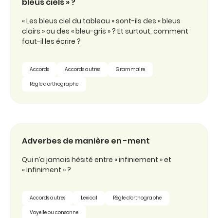
bleus ciels » ?
« Les bleus ciel du tableau » sont-ils des « bleus
clairs » ou des « bleu-gris » ? Et surtout, comment
faut-il les écrire ?
Accords
Accords autres
Grammaire
Règle d'orthographe
Adverbes de manière en -ment
Qui n’a jamais hésité entre « infiniement » et
« infiniment » ?
Accords autres
Lexical
Règle d'orthographe
Voyelle ou consonne