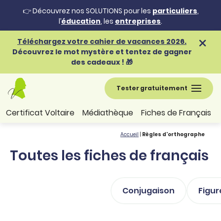
👉 Découvrez nos SOLUTIONS pour les
particuliers
,
l’
éducation
, les
entreprises
.
Téléchargez votre cahier de vacances 2026.
Découvrez le mot mystère et tentez de gagner
des cadeaux ! 🎁
Tester gratuitement
Certificat Voltaire
Médiathèque
Fiches de Français
Accueil
|
Règles d'orthographe
Toutes les fiches de français
Conjugaison
Figur