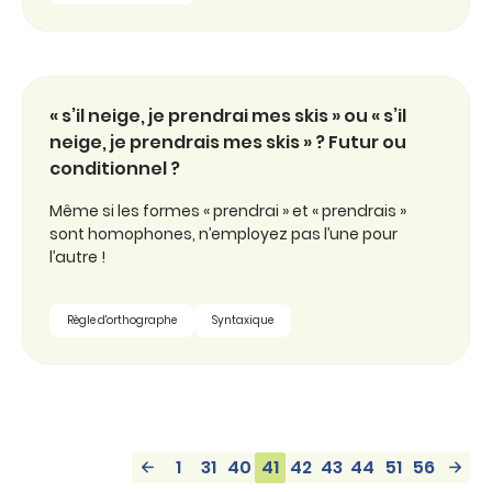
« s’il neige, je prendrai mes skis » ou « s’il
neige, je prendrais mes skis » ? Futur ou
conditionnel ?
Même si les formes « prendrai » et « prendrais »
sont homophones, n’employez pas l’une pour
l’autre !
Règle d'orthographe
Syntaxique
1
31
40
41
42
43
44
51
56