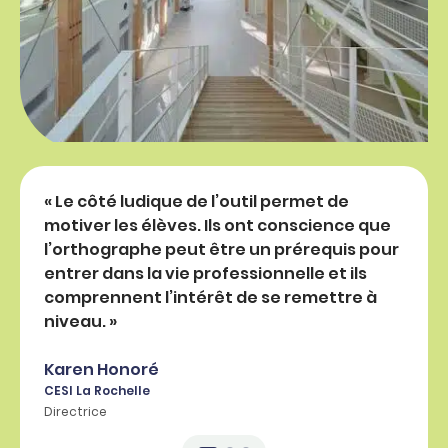
« Le côté ludique de l’outil permet de
« Le 
motiver les élèves. Ils ont conscience que
nous 
l’orthographe peut être un prérequis pour
dével
entrer dans la vie professionnelle et ils
plus 
comprennent l’intérêt de se remettre à
niveau. »
Karen Honoré
CESI La Rochelle
Directrice