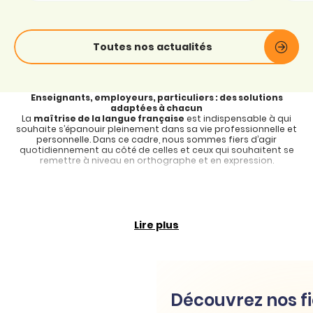
Toutes nos actualités
Enseignants, employeurs, particuliers : des solutions
adaptées à chacun
La
maîtrise de la langue française
est indispensable à qui
souhaite s’épanouir pleinement dans sa vie professionnelle et
personnelle. Dans ce cadre, nous sommes fiers d’agir
quotidiennement au côté de celles et ceux qui souhaitent se
remettre à niveau en orthographe et en expression.
Aux enseignants, nous proposons des solutions permettant
aux élèves et aux étudiants de réviser les règles du français
de manière ludique
Les parcours sont individualisés en fonction du niveau de
chacun. Ils portent sur l’orthographe, mais aussi
l’expression
Lire plus
écrite et orale et le vocabulaire
. La technologie Ancrage
Mémoriel® garantit une mémorisation durable des acquis.
Chacun peut ainsi appréhender plus sereinement les
échéances telles que les examens de fin d’année, les
candidatures pour les études supérieures ou l’entrée dans le
monde professionnel.
Découvrez nos fi
Aux employeurs, nous apportons des solutions pour