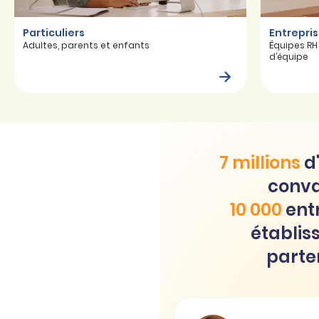
Particuliers
Entrepri
Adultes, parents et enfants
Équipes RH
d’équipe
7 millions
d'
conva
10 000
entr
établis
parte