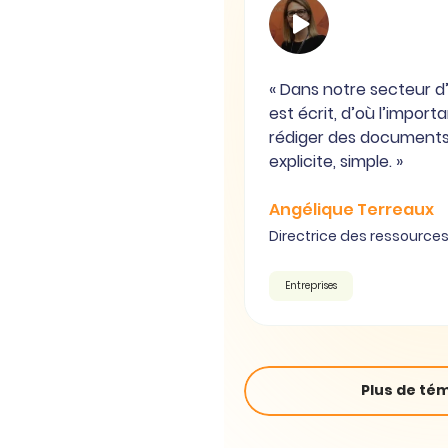
« Dans notre secteur d’
est écrit, d’où l’import
rédiger des document
explicite, simple. »
Angélique Terreaux
Directrice des ressourc
Entreprises
Plus de té