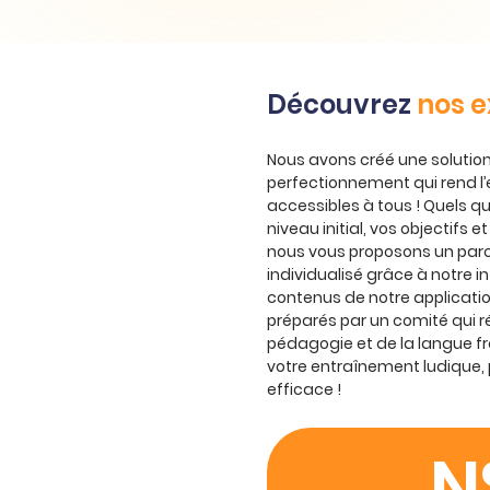
Découvrez
nos e
Nous avons créé une solution
perfectionnement qui rend l’
accessibles à tous ! Quels qu
niveau initial, vos objectifs e
nous vous proposons un par
individualisé grâce à notre int
contenus de notre applicati
préparés par un comité qui r
pédagogie et de la langue fra
votre entraînement ludique, 
efficace !
N°