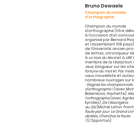
Bruno Dewaele
Champion du monde
d’orthographe
Champion du monde
d’orthographe (titre délivr
à l’occasion d’un concou
organisé par Bernard Pivo
et rassemblant 108 pays)
de l’Université, ancien pr
de lettres, chroniqueur d
à
La Voix du Nord
et à
LIRE
membre de la rédaction d
Jeux, blogueur sur les sit
fortune du mot
et
Par mots
vaux
, nouvelliste et auteu
nombreux ouvrages sur l
:
Gagnez les championnats
d’orthographe !
(avec Mich
Balembois, Hachette),
Maî
l’orthographe
(avec Agnès
Eyrolles),
De l’Aborigène
au Zizi
(Michel Lafon, Point
faute par jour
,
Le Grand Liv
dictées
,
Cherchez la faute
!
(L’Opportun).