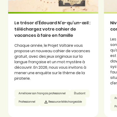
Le trésor d’Édouard N’a-qu’un-œil :
Nive
téléchargez votre cahier de
cons
vacances à faire en famille
Les l
sont 
Chaque année, le Projet Voltaire vous
qu’aut
propose un nouveau cahier de vacances
est c
gratuit, avec des jeux originaux sur la
davan
langue française et un mot mystère à
syst
découvrir. En 2026, nous vous invitons à
faute
mener une enquête sur le thème de la
situ
piraterie.
d’emp
Améliorer son français professionnel
Étudiant
Amél
Professionnel
Ressource téléchargeable
Prof