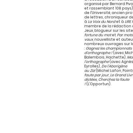
organisé par Bernard Pivo
et rassemblant 108 pays)
de l’Université, ancien pr
de lettres, chroniqueur d
à
La Voix du Nord
et à
LIRE
membre de la rédaction d
Jeux, blogueur sur les sit
fortune du mot
et
Par mots
vaux
, nouvelliste et auteu
nombreux ouvrages sur l
:
Gagnez les championnats
d’orthographe !
(avec Mich
Balembois, Hachette),
Maî
l’orthographe
(avec Agnès
Eyrolles),
De l’Aborigène
au Zizi
(Michel Lafon, Point
faute par jour
,
Le Grand Liv
dictées
,
Cherchez la faute
!
(L’Opportun).