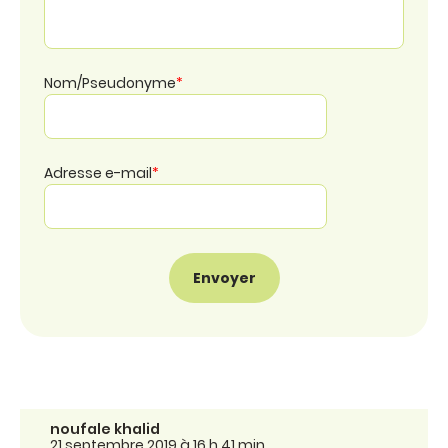
Nom/Pseudonyme
*
Adresse e-mail
*
noufale khalid
21 septembre 2019 à 16 h 41 min