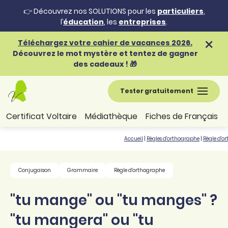
👉 Découvrez nos SOLUTIONS pour les
particuliers
,
l’
éducation
, les
entreprises
.
Téléchargez votre cahier de vacances 2026.
Découvrez le mot mystère et tentez de gagner
des cadeaux ! 🎁
Tester gratuitement
Certificat Voltaire
Médiathèque
Fiches de Français
Accueil
|
Règles d'orthographe
|
Règle d'o
Conjugaison
Grammaire
Règle d'orthographe
"tu mange" ou "tu manges" ?
"tu mangera" ou "tu