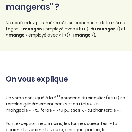
mangeras" ?
Ne confondez pas, même s’ils se prononcent de la même
façon, «
manges
» employé avec « tu » («
tu manges
») et
«
mange
» employé avec « il » («
il mange
»).
On vous explique
e
Un verbe conjugué à la 2
personne du singulier (« tu ») se
termine généralement par « s » : « tu fai
s
», « tu
mangeai
s
», « tu fera
s
», « tu puisse
s
», « tu chanterai
s
»…
Font exception, néanmoins, les formes suivantes : « tu
peux », « tu veux », « tu vaux », ainsi que, parfois, la