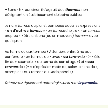
– Sans « h », car sinon il s’agirait des
thermes
, nom
désignant un établissement de bains publics !
Le nom
termes
, au pluriel, compose aussi les expressions
«
en d’autres
termes
»,
« en
termes
choisis », « en
termes
propres », « être en bons (ou en mauvais)
termes
» avec
quelqu’un.
Au terme ou aux termes ? Attention, enfin, à ne pas
confondre « en termes de » avec «
au
terme
de » (= « à la
fin de », exemple : « au terme de son stage ») et «
aux
termes
de » (= « d’après les mots de, selon le sens de »,
exemple : « aux termes du Code pénal »).
Découvrez également notre règle sur le mot
la panacée
.