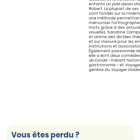
enfants
Un petit dessin
che
Robert. La plupart de se
sont fondés sur la mném
une méthode permettan
mémoriser l’orthographe
mots grâce à des astuc
visuelles. Sandrine Campe
et anime des dictées th
et sur mesure pour les en
institutions et associatio
Également passionnée de
elle a écrit deux comédie
de Condé
– mêlant histoir
gastronomie – et
Voyage
genèse du
Voyager Golde
Vous êtes perdu ?