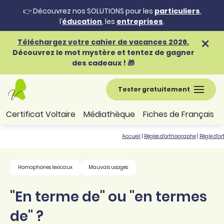
👉 Découvrez nos SOLUTIONS pour les
particuliers
,
l’
éducation
, les
entreprises
.
Téléchargez votre cahier de vacances 2026.
Découvrez le mot mystère et tentez de gagner
des cadeaux ! 🎁
Tester gratuitement
Certificat Voltaire
Médiathèque
Fiches de Français
Accueil
|
Règles d'orthographe
|
Règle d'o
Homophones lexicaux
Mauvais usages
"En terme de" ou "en termes
de" ?