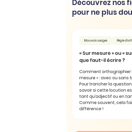
Découvrez nos fi
pour ne plus dou
Mauvais usages
Règle d'o
« Sur mesure » ou « su
que faut-il écrire ?
Comment orthographier la
mesure » : avec ou sans tr
Pour trancher la question,
savoir si cette locution 
tant qu’adjectif ou en ta
Comme souvent, cela fait
différence !