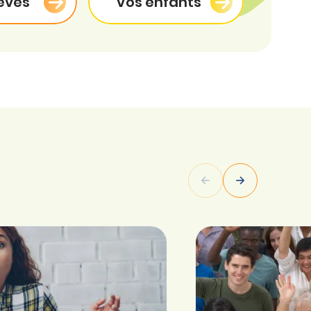
èves
Vos enfants