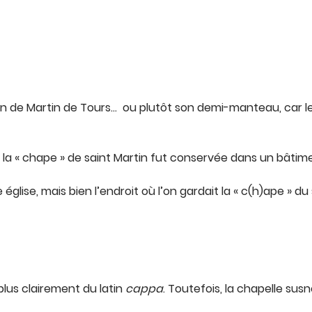
de Martin de Tours… ou plutôt son demi-manteau, car le f
u la « chape » de saint Martin fut conservée dans un bâtim
e église, mais bien l’endroit où l’on gardait la « c(h)ape » d
lus clairement du latin
cappa
. Toutefois, la chapelle s