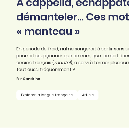
A cappella, échappato
professionnel
d’orthographe
Éducation
démanteler... Ces mot
Animer une classe
Syntaxe
Organismes de
« manteau »
Aider ses enfants
formation
Toutes nos fiches
Certifier ses compétences
Accompagner ses
salariés
En période de froid, nul ne songerait à sortir sans
Évaluer le niveau de ses
pourrait soupçonner que ce nom, que ce soit dans
salariés
Explorer la langue
ancien français (
mantel
), a servi à former plusi
française
tout aussi fréquemment ?
Par
Découvrir nos
Sandrine
ouvrages
Explorer la langue française
Article
Témoignages