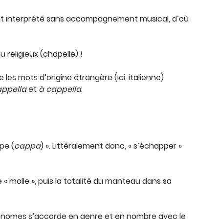
hant interprété sans accompagnement musical, d’où
u religieux (chapelle) !
les mots d’origine étrangère (ici, italienne)
appella
et
à cappella
.
pe (
cappa
) ». Littéralement donc, « s’échapper »
 molle », puis la totalité du manteau dans sa
tonomes s’accorde en genre et en nombre avec le