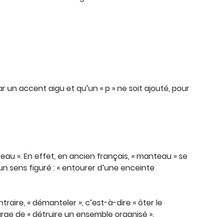
par un accent aigu et qu’un « p » ne soit ajouté, pour
nteau ». En effet, en ancien français, « manteau » se
un sens figuré : « entourer d’une enceinte
ire, « démanteler », c’est-à-dire « ôter le
 large de « détruire un ensemble organisé ».