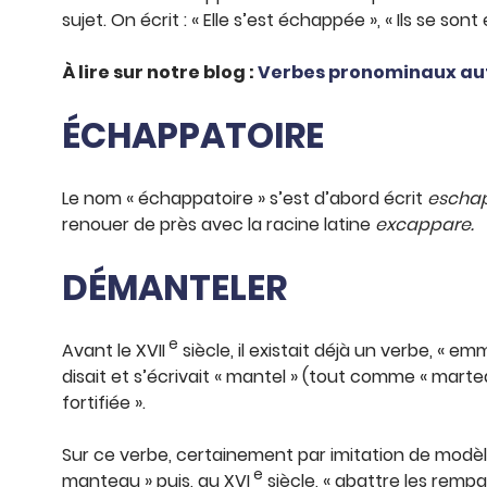
sujet. On écrit : « Elle s’est échappée », « Ils se son
À lire sur notre blog :
Verbes pronominaux auto
ÉCHAPPATOIRE
Le nom « échappatoire » s’est d’abord écrit
eschap
renouer de près avec la racine latine
excappare.
DÉMANTELER
e
Avant le XVII
siècle, il existait déjà un verbe, « e
disait et s’écrivait « mantel » (tout comme « marte
fortifiée ».
Sur ce verbe, certainement par imitation de modèl
e
manteau » puis, au XVI
siècle, « abattre les rempar