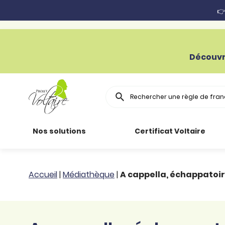
👉
Découvr
Rechercher
Nos solutions
Certificat Voltaire
Particuliers
Toutes nos
Conjugaison
Accueil
|
Médiathèque
|
A cappella, échappatoi
ressources
Entreprises
Grammaire
Améliorer son
français
Secteur public
Règle