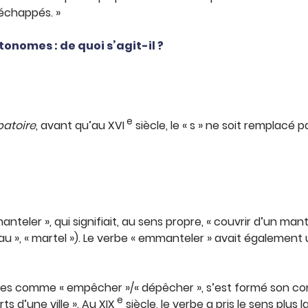
t échappés. »
nomes : de quoi s’agit-il ?
e
atoire
, avant qu’au XVI
siècle, le « s » ne soit remplacé 
mmanteler », qui signifiait, au sens propre, « couvrir d’un ma
au », « martel »). Le verbe « emmanteler » avait également 
es comme « empêcher »/« dépêcher », s’est formé son contra
e
ts d’une ville ». Au XIX
siècle, le verbe a pris le sens plus