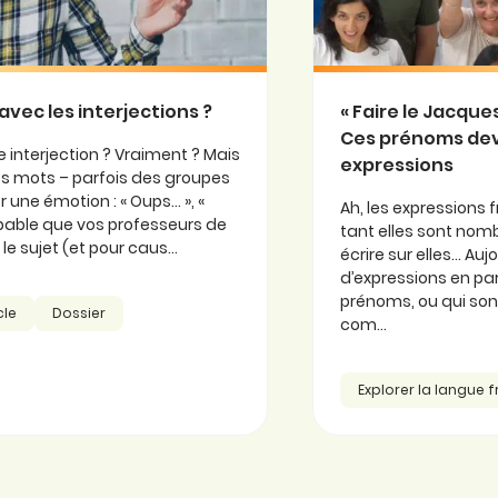
avec les interjections ?
« Faire le Jacqu
Ces prénoms de
 interjection ? Vraiment ? Mais
expressions
 ces mots – parfois des groupes
 une émotion : « Oups… », «
Ah, les expressions f
probable que vos professeurs de
tant elles sont nomb
e sujet (et pour caus...
écrire sur elles… Au
d’expressions en part
prénoms, ou qui so
cle
Dossier
com...
Explorer la langue 