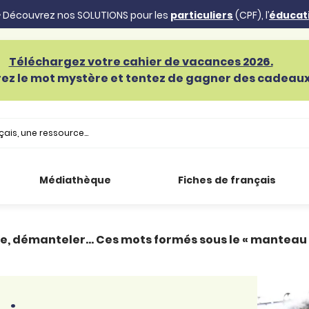
 Découvrez nos SOLUTIONS pour les
particuliers
(CPF), l’
éducat
Téléchargez votre cahier de vacances 2026.
ez le mot mystère et tentez de gagner des cadeaux 
Médiathèque
Fiches de français
re, démanteler… Ces mots formés sous le « manteau 