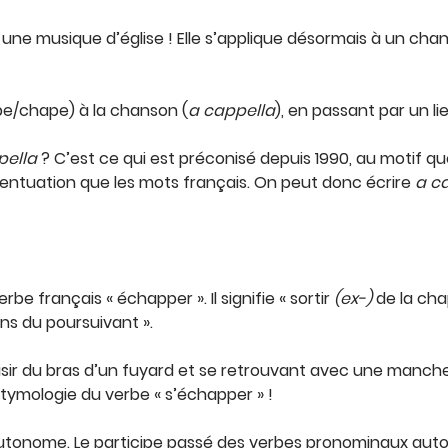
 une musique d’église ! Elle s’applique désormais à un c
pe/chape) à la chanson (
a cappella
), en passant par un lie
pella
? C’est ce qui est préconisé depuis 1990, au motif que 
centuation que les mots français. On peut donc écrire
a c
be français « échapper ». Il signifie « sortir
(ex-)
de la cha
ns du poursuivant ».
sir du bras d’un fuyard et se retrouvant avec une manche «
l’étymologie du verbe « s’échapper » !
 autonome. Le participe passé des verbes pronominaux au