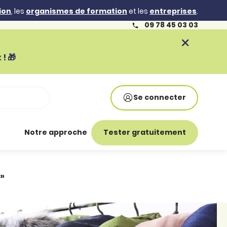
ion
, les
organismes de formation
et les
entreprises
.
09 78 45 03 03
! 🎁
Se connecter
Notre approche
Tester gratuitement
»