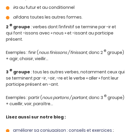
ir
a au futur et au conditionnel
all
dans toutes les autres formes.
e
2
groupe
: verbes dont l’infinitif se termine par -ir et
qui font -issons avec « nous » et -issant au participe
présent.
e
Exemples : finir (
nous finissons / finissant
, donc 2
groupe)
+ agir, choisir, vieillir…
e
3
groupe
: tous les autres verbes, notamment ceux qui
se terminent par -ir, -oir, -re et le verbe « aller »
font leur
participe présent en -ant.
e
Exemples : partir (
nous partons / partant
, donc 3
groupe)
+ cueillir, voir, paraître…
Lisez aussi sur notre blog :
améliorer sa conjugaison : conseils et exercices
;