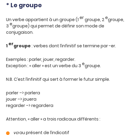
* Le groupe
er
e
Un verbe appartient à un groupe (1
groupe, 2
groupe,
e
3
groupe) qui permet de définir son mode de
conjugaison.
er
1
groupe
: verbes dont l’infinitif se termine par -er.
Exemples : parler, jouer, regarder.
e
Exception : « aller » est un verbe du 3
groupe.
N.B. C’est l’infinitif qui sert à former le futur simple.
parler –> parlera
jouer –> jouera
regarder –> regardera
Attention, « aller » a trois radicaux différents :
va
au présent de l’indicatif