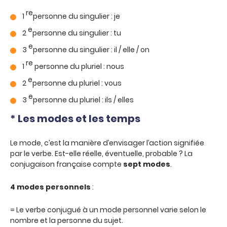
re
1
personne du singulier : je
e
2
personne du singulier : tu
e
3
personne du singulier : il / elle / on
re
1
personne du pluriel : nous
e
2
personne du pluriel : vous
e
3
personne du pluriel : ils / elles
* Les modes et les temps
Le mode, c’est la manière d’envisager l’action signifiée
par le verbe. Est-elle réelle, éventuelle, probable ? La
conjugaison française compte
sept modes
.
4 modes personnels
:
= Le verbe conjugué à un mode personnel varie selon le
nombre et la personne du sujet.