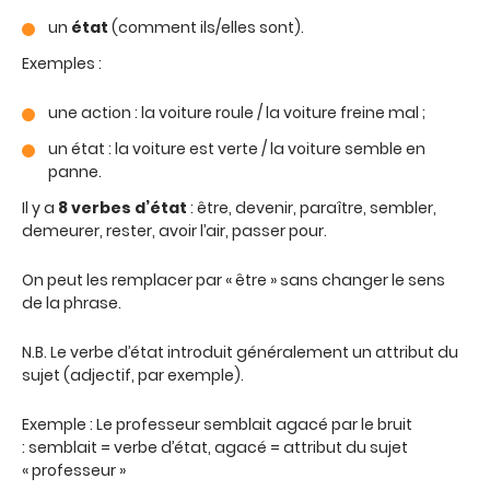
un
état
(comment ils/elles sont).
Exemples :
une action : la voiture roule / la voiture freine mal ;
un état : la voiture est verte / la voiture semble en
panne.
Il y a
8 verbes d’état
: être, devenir, paraître, sembler,
demeurer, rester, avoir l’air, passer pour.
On peut les remplacer par « être » sans changer le sens
de la phrase.
N.B. Le verbe d’état introduit généralement un attribut du
sujet (adjectif, par exemple).
Exemple : Le professeur semblait agacé par le bruit
: semblait = verbe d’état, agacé = attribut du sujet
« professeur »