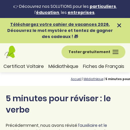
👉 Découvrez nos SOLUTIONS pour les
particuliers
,
l’
éducation
, les
entreprises
.
Téléchargez votre cahier de vacances 2026.
Découvrez le mot mystère et tentez de gagner
des cadeaux ! 🎁
Tester gratuitement
Certificat Voltaire
Médiathèque
Fiches de Français
Accueil
|
Médiathèque
|
5 minutes pour 
5 minutes pour réviser : le
verbe
Précédemment, nous avons révisé
l’auxiliaire et le